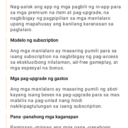
Nag-aalok ang app ng mga pagbili ng in-app para
sa mga premium na item at pag-upgrade, na
nagbibigay ng pagpipilian sa mga manlalaro
upang mapahusay ang kanilang karanasan sa
paglalaro.
Modelo ng subscription
Ang mga manlalaro ay maaaring pumili para sa
isang subscription na nagbibigay ng pag-access
sa eksklusibong nilalaman, ad-free gameplay, at
mga espesyal na bonus.
Mga pag-upgrade ng gastos
Ang mga manlalaro ay maaaring pumili ng abot-
kayang isang beses na pag-upgrade para sa mas
mabilis na pag-unlad nang hindi
nakikipagtulungan sa isang subscription.
Pana -panahong mga kaganapan
Paminsan -minsan ang mga pana -panahong