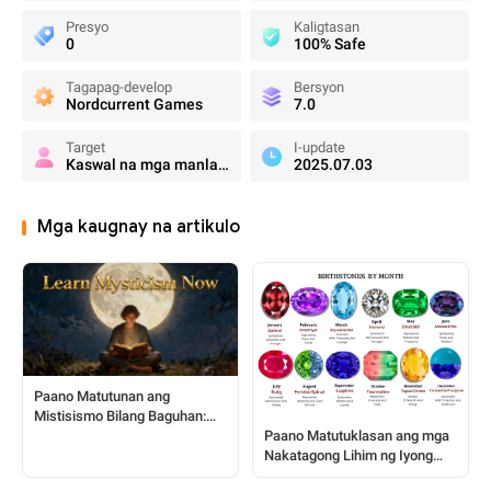
Presyo
Kaligtasan
0
100% Safe
Tagapag-develop
Bersyon
Nordcurrent Games
7.0
Target
I-update
Kaswal na mga manlalaro
2025.07.03
Mga kaugnay na artikulo
Paano Matutunan ang
Mistisismo Bilang Baguhan:
Paano Matutuklasan ang mga
Isang Magiliw at Praktikal na
Nakatagong Lihim ng Iyong
Gabay
Birthstone para sa Personal na