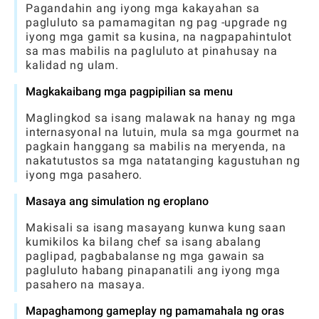
Pagandahin ang iyong mga kakayahan sa
pagluluto sa pamamagitan ng pag -upgrade ng
iyong mga gamit sa kusina, na nagpapahintulot
sa mas mabilis na pagluluto at pinahusay na
kalidad ng ulam.
Magkakaibang mga pagpipilian sa menu
Maglingkod sa isang malawak na hanay ng mga
internasyonal na lutuin, mula sa mga gourmet na
pagkain hanggang sa mabilis na meryenda, na
nakatutustos sa mga natatanging kagustuhan ng
iyong mga pasahero.
Masaya ang simulation ng eroplano
Makisali sa isang masayang kunwa kung saan
kumikilos ka bilang chef sa isang abalang
paglipad, pagbabalanse ng mga gawain sa
pagluluto habang pinapanatili ang iyong mga
pasahero na masaya.
Mapaghamong gameplay ng pamamahala ng oras