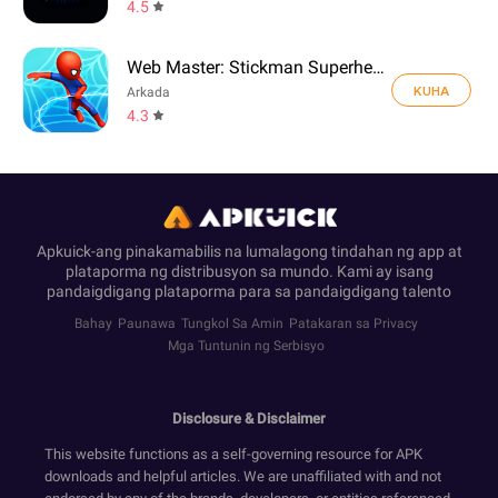
4.5
Web Master: Stickman Superhero
KUHA
Arkada
4.3
Apkuick-ang pinakamabilis na lumalagong tindahan ng app at
plataporma ng distribusyon sa mundo. Kami ay isang
pandaigdigang plataporma para sa pandaigdigang talento
Bahay
Paunawa
Tungkol Sa Amin
Patakaran sa Privacy
Mga Tuntunin ng Serbisyo
Disclosure & Disclaimer
This website functions as a self-governing resource for APK
downloads and helpful articles. We are unaffiliated with and not