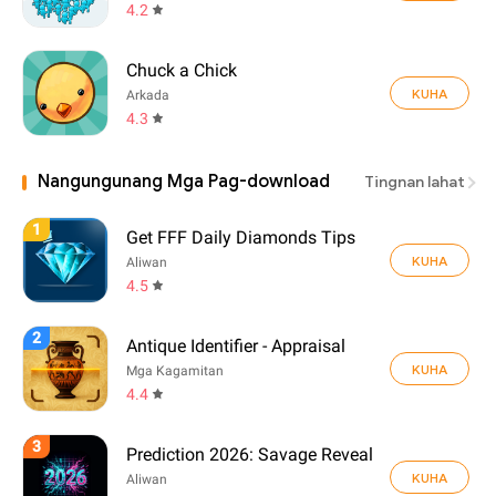
4.2
Chuck a Chick
KUHA
Arkada
4.3
Nangungunang Mga Pag-download
Tingnan lahat
1
Get FFF Daily Diamonds Tips
KUHA
Aliwan
4.5
2
Antique Identifier - Appraisal
KUHA
Mga Kagamitan
4.4
3
Prediction 2026: Savage Reveal
KUHA
Aliwan