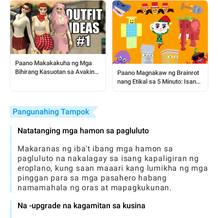
Insight
Paano Makakakuha ng Mga
Bihirang Kasuotan sa Avakin
Paano Magnakaw ng Brainrot
Life: Ang 5% na Trick na Dapat
nang Etikal sa 5 Minuto: Isang
Mong Malaman
Hakbang-hakbang na Gabay
para sa mga Manlalaro ng
Steal a Brainrot
Pangunahing Tampok
Natatanging mga hamon sa pagluluto
Makaranas ng iba't ibang mga hamon sa
pagluluto na nakalagay sa isang kapaligiran ng
eroplano, kung saan maaari kang lumikha ng mga
pinggan para sa mga pasahero habang
namamahala ng oras at mapagkukunan.
Na -upgrade na kagamitan sa kusina