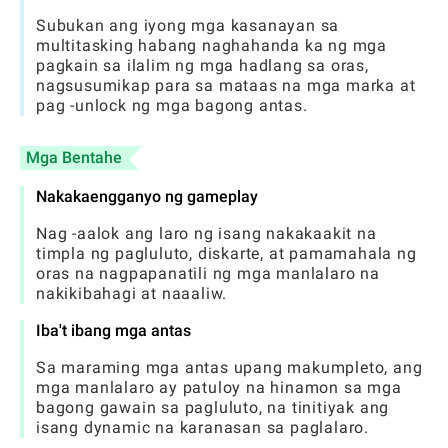
Subukan ang iyong mga kasanayan sa
multitasking habang naghahanda ka ng mga
pagkain sa ilalim ng mga hadlang sa oras,
nagsusumikap para sa mataas na mga marka at
pag -unlock ng mga bagong antas.
Mga Bentahe
Nakakaengganyo ng gameplay
Nag -aalok ang laro ng isang nakakaakit na
timpla ng pagluluto, diskarte, at pamamahala ng
oras na nagpapanatili ng mga manlalaro na
nakikibahagi at naaaliw.
Iba't ibang mga antas
Sa maraming mga antas upang makumpleto, ang
mga manlalaro ay patuloy na hinamon sa mga
bagong gawain sa pagluluto, na tinitiyak ang
isang dynamic na karanasan sa paglalaro.