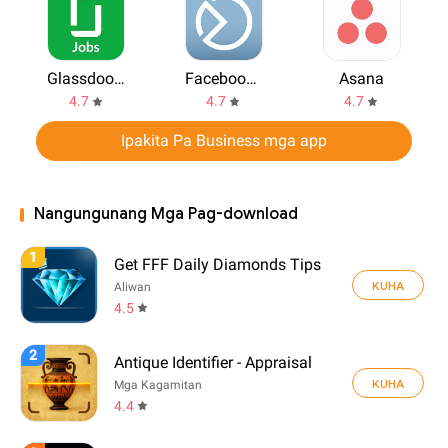
Glassdoor Jobs
Facebook Pages Manager
Asana
4.7
4.7
4.7
Ipakita Pa Business mga app
Nangungunang Mga Pag-download
1
Get FFF Daily Diamonds Tips
KUHA
Aliwan
4.5
2
Antique Identifier - Appraisal
KUHA
Mga Kagamitan
4.4