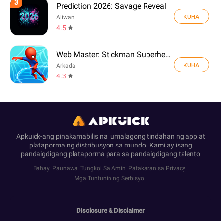
3
Prediction 2026: Savage Reveal
KUHA
Aliwan
4.5
Web Master: Stickman Superhero
KUHA
Arkada
4.3
Apkuick-ang pinakamabilis na lumalagong tindahan ng app at
plataporma ng distribusyon sa mundo. Kami ay isang
pandaigdigang plataporma para sa pandaigdigang talento
Bahay
Paunawa
Tungkol Sa Amin
Patakaran sa Privacy
Mga Tuntunin ng Serbisyo
Disclosure & Disclaimer