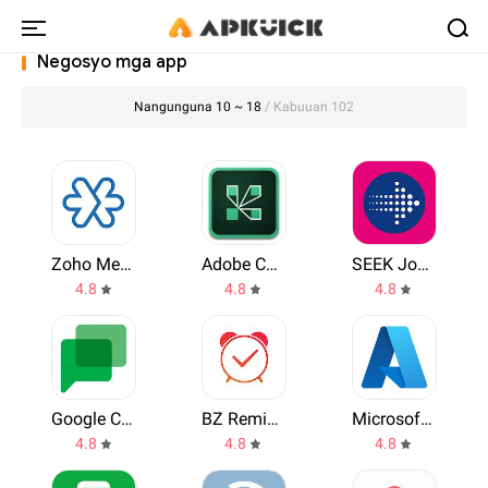
Negosyo mga app
Nangunguna 10 ~ 18
/ Kabuuan 102
Zoho Meeting
Adobe Connect
SEEK Job Search
4.8
4.8
4.8
Google Chat
BZ Reminder
Microsoft Azure
4.8
4.8
4.8