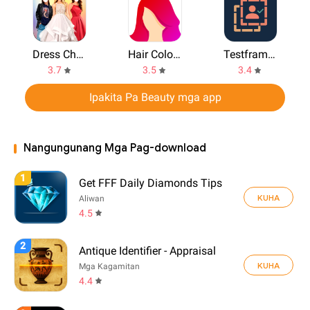
Dress Change Photo Editor
Hair Color Changer: Change you
Testframe: Rate Attractiveness
3.7
3.5
3.4
Ipakita Pa Beauty mga app
Nangungunang Mga Pag-download
1
Get FFF Daily Diamonds Tips
KUHA
Aliwan
4.5
2
Antique Identifier - Appraisal
KUHA
Mga Kagamitan
4.4