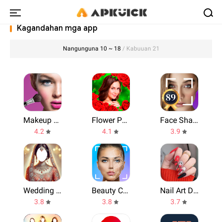
Kagandahan mga app
Nangunguna 10 ~ 18
/ Kabuuan 21
Makeup Tutorial App
Flower Photo Frames & Editor
Face Shape - Pretty Scale
4.2
4.1
3.9
Wedding Dress Photo Editor
Beauty Calculator Pretty Scale
Nail Art Design: Paint Nails
3.8
3.8
3.7