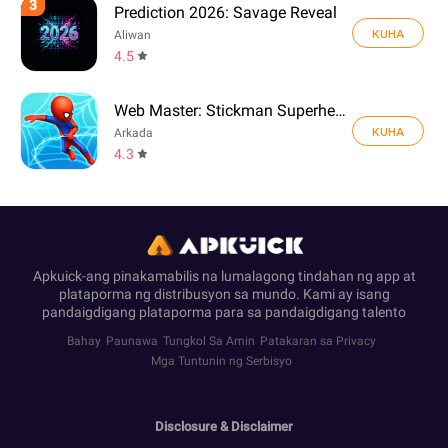
3
Prediction 2026: Savage Reveal
KUHA
Aliwan
4.5
Web Master: Stickman Superhero
KUHA
Arkada
4.3
Apkuick-ang pinakamabilis na lumalagong tindahan ng app at
plataporma ng distribusyon sa mundo. Kami ay isang
pandaigdigang plataporma para sa pandaigdigang talento
Bahay
Paunawa
Tungkol Sa Amin
Patakaran sa Privacy
Mga Tuntunin ng Serbisyo
Disclosure & Disclaimer