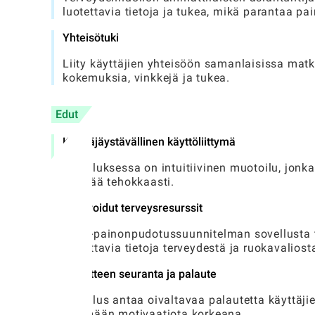
luotettavia tietoja ja tukea, mikä parantaa 
Yhteisötuki
Liity käyttäjien yhteisöön samanlaisissa matk
kokemuksia, vinkkejä ja tukea.
Edut
Käyttäjäystävällinen käyttöliittymä
Sovelluksessa on intuitiivinen muotoilu, jonka
käyttää tehokkaasti.
Integroidut terveysresurssit
NHS -painonpudotussuunnitelman sovellusta tuk
luotettavia tietoja terveydestä ja ruokavaliost
Tavoitteen seuranta ja palaute
Sovellus antaa oivaltavaa palautetta käyttäj
pitämään motivaatiota korkeana.