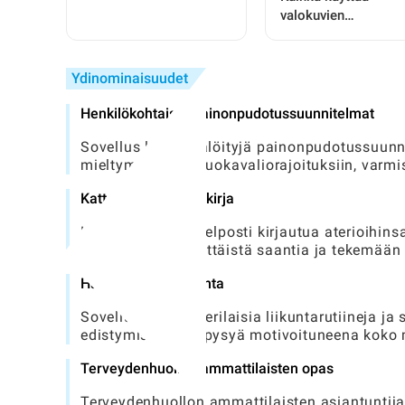
makuuhuone:
valokuvien
Täydellinen opas
palautussovellusta
harrastajille
(APK): Täydellinen
vaiheittainen opas
Ydinominaisuudet
kaikille käyttäjille
Henkilökohtaiset painonpudotussuunnitelmat
Sovellus luo räätälöityjä painonpudotussuunnite
mieltymyksiin ja ruokavaliorajoituksiin, varm
Kattava ruokapäiväkirja
Käyttäjät voivat helposti kirjautua aterioihins
seuraamaan päivittäistä saantia ja tekemään t
Harjoituksen seuranta
Sovellus sisältää erilaisia ​​liikuntarutiineja j
edistymisensä ja pysyä motivoituneena koko
Terveydenhuollon ammattilaisten opas
Terveydenhuollon ammattilaisten asiantuntija