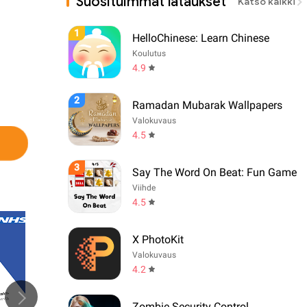
Suosituimmat lataukset
Katso kaikki
1
HelloChinese: Learn Chinese
Koulutus
4.9
2
Ramadan Mubarak Wallpapers
Valokuvaus
4.5
3
Say The Word On Beat: Fun Game
Viihde
4.5
X PhotoKit
Valokuvaus
4.2
Zombie Security Control