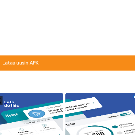
Lataa uusin APK