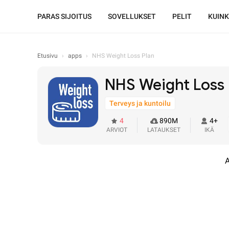
PARAS SIJOITUS
SOVELLUKSET
PELIT
KUIN
Etusivu
›
apps
›
NHS Weight Loss Plan
NHS Weight Loss 
Terveys ja kuntoilu
4
890M
4+
ARVIOT
LATAUKSET
IKÄ