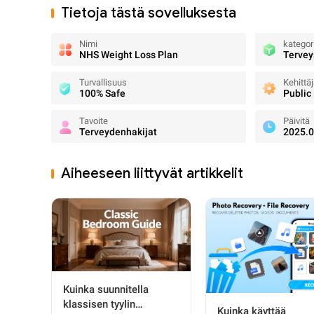
Tietoja tästä sovelluksesta
Nimi
kategor
NHS Weight Loss Plan
Tervey
Turvallisuus
Kehittä
100% Safe
Public
Tavoite
Päivitä
Terveydenhakijat
2025.0
Aiheeseen liittyvät artikkelit
Kuinka suunnitella
klassisen tyylin
Kuinka käyttää