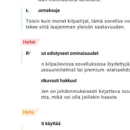
Ei tilausmaksuja
Toisin kuin monet kilpailijat, tämä sovellus v
tekee siitä laajemman yleisön saatavuuden.
Haitat
Rajoitetut edistyneet ominaisuudet
Joitakin kilpailevissa sovelluksissa löydettyj
harjoitussuunnitelmat tai premium -ateriaehd
Vaatii jatkuvasti hakkuut
Käyttäjien on johdonmukaisesti kirjattava ruo
palautetta, mikä voi olla joillekin haaste.
Hinta
Vapaasti käyttää