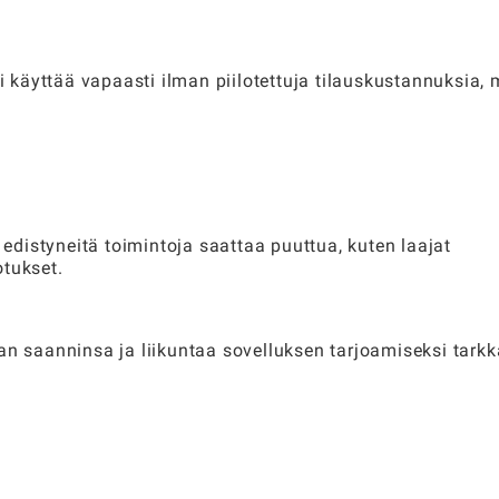
oi käyttää vapaasti ilman piilotettuja tilauskustannuksia, 
ä edistyneitä toimintoja saattaa puuttua, kuten laajat
otukset.
an saanninsa ja liikuntaa sovelluksen tarjoamiseksi tark