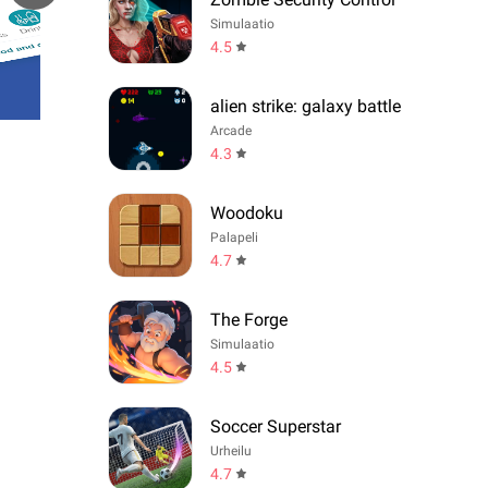
Simulaatio
4.5
alien strike: galaxy battle
Arcade
4.3
Woodoku
Palapeli
4.7
The Forge
Simulaatio
4.5
Soccer Superstar
Urheilu
4.7