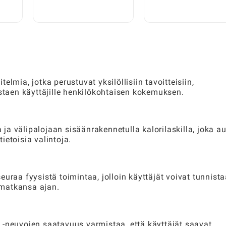
minuutissa: pikaopas
Huoneita Toca
Worldissa
lmia, jotka perustuvat yksilöllisiin tavoitteisiin,
istaen käyttäjille henkilökohtaisen kokemuksen.
a ja välipalojaan sisäänrakennetulla kalorilaskilla, joka a
ietoisia valintoja.
a seuraa fyysistä toimintaa, jolloin käyttäjät voivat tunnist
 matkansa ajan.
 -neuvojen saatavuus varmistaa, että käyttäjät saavat