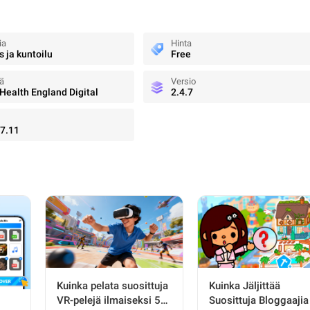
ia
Hinta
s ja kuntoilu
Free
jä
Versio
 Health England Digital
2.4.7
7.11
Kuinka pelata suosittuja
Kuinka Jäljittää
VR-pelejä ilmaiseksi 5
Suosittuja Bloggaajia