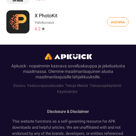
X PhotoKit
ASENNA
Valokuvaus
4.2
Apkuick - nopeimmin kasvava sovelluskauppa ja jakelualusta
maailmassa. Olemme maailmanlaajuinen alusta
maailmanlaajuisille lahjakkuuksille.
Etusivu
Vastuuvapauslauseke
Tietoja Meistä
Tietosuojakäytäntö
Käyttöehdot
Disclosure & Disclaimer
This website functions as a self-governing resource for APK
downloads and helpful articles. We are unaffiliated with and not
endorsed by any of the brands, developers, or entities referenced.