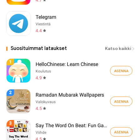
Telegram
Viestintä
4.4
Suosituimmat lataukset
Katso kaikki
1
HelloChinese: Learn Chinese
ASENNA
Koulutus
4.9
2
Ramadan Mubarak Wallpapers
ASENNA
Valokuvaus
4.5
3
Say The Word On Beat: Fun Game
ASENNA
Viihde
4.5