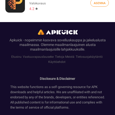
ASENNA
Valokuvaus
4.2
Apkuick - nopeimmin kasvava sovelluskauppa ja jakelualusta
maailmassa. Olemme maailmanlaajuinen alusta
maailmanlaajuisille lahjakkuuksille.
Etusivu
Vastuuvapauslauseke
Tietoja Meistä
Tietosuojakäytäntö
Käyttöehdot
Disclosure & Disclaimer
This website functions as a self-governing resource for APK
downloads and helpful articles. We are unaffiliated with and not
endorsed by any of the brands, developers, or entities referenced.
All published content is for informational use and complies with
the terms of service of official platforms.