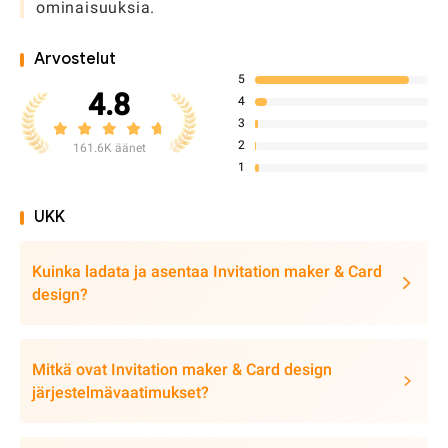
ominaisuuksia.
Arvostelut
5
4.8
4
3
2
161.6K äänet
1
UKK
Kuinka ladata ja asentaa Invitation maker & Card
design?
Mitkä ovat Invitation maker & Card design
järjestelmävaatimukset?