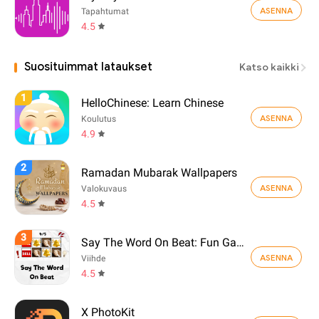
ASENNA
Tapahtumat
4.5
Suosituimmat lataukset
Katso kaikki
1
HelloChinese: Learn Chinese
ASENNA
Koulutus
4.9
2
Ramadan Mubarak Wallpapers
ASENNA
Valokuvaus
4.5
3
Say The Word On Beat: Fun Game
ASENNA
Viihde
4.5
X PhotoKit