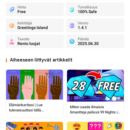
Hinta
Turvallisuus
Free
100% Safe
Kehittäjä
Versio
Greetings Island
1.4.1
Tavoite
Päivitä
Rento luojat
2025.06.30
Aiheeseen liittyvät artikkelit
Elämänkarttasi | Lue
Miten saada ilmaisia
tulevaisuuttasi tällä
timantteja pelissä 99 Nights in
kämmenlukusessiolla
the Forest: askel-askeleelta
opas