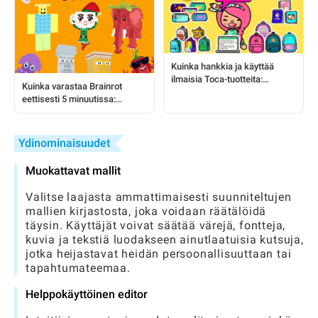
Kuinka hankkia ja käyttää
ilmaisia Toca-tuotteita:
Kuinka varastaa Brainrot
Täydellinen opas pelaajille
eettisesti 5 minuutissa:
vaiheittainen opas Steal a
Brainrot -pelaajille
Ydinominaisuudet
Muokattavat mallit
Valitse laajasta ammattimaisesti suunniteltujen
mallien kirjastosta, joka voidaan räätälöidä
täysin. Käyttäjät voivat säätää värejä, fontteja,
kuvia ja tekstiä luodakseen ainutlaatuisia kutsuja,
jotka heijastavat heidän persoonallisuuttaan tai
tapahtumateemaa.
Helppokäyttöinen editor