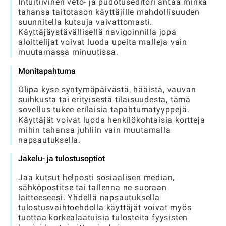
Intuitiivinen veto- ja pudotuseditori antaa minkä
tahansa taitotason käyttäjille mahdollisuuden
suunnitella kutsuja vaivattomasti.
Käyttäjäystävällisellä navigoinnilla jopa
aloittelijat voivat luoda upeita malleja vain
muutamassa minuutissa.
Monitapahtuma
Olipa kyse syntymäpäivästä, hääistä, vauvan
suihkusta tai erityisestä tilaisuudesta, tämä
sovellus tukee erilaisia ​​tapahtumatyyppejä.
Käyttäjät voivat luoda henkilökohtaisia ​​kortteja
mihin tahansa juhliin vain muutamalla
napsautuksella.
Jakelu- ja tulostusoptiot
Jaa kutsut helposti sosiaalisen median,
sähköpostitse tai tallenna ne suoraan
laitteeseesi. Yhdellä napsautuksella
tulostusvaihtoehdolla käyttäjät voivat myös
tuottaa korkealaatuisia tulosteita fyysisten