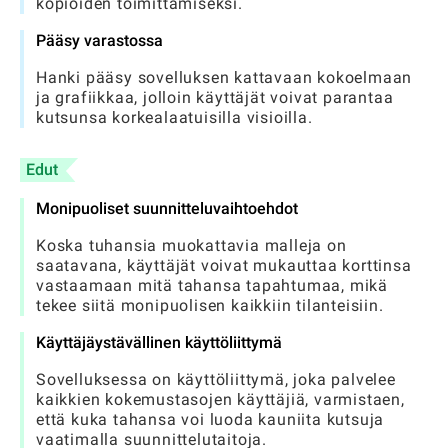
kopioiden toimittamiseksi.
Pääsy varastossa
Hanki pääsy sovelluksen kattavaan kokoelmaan
ja grafiikkaa, jolloin käyttäjät voivat parantaa
kutsunsa korkealaatuisilla visioilla.
Edut
Monipuoliset suunnitteluvaihtoehdot
Koska tuhansia muokattavia malleja on
saatavana, käyttäjät voivat mukauttaa korttinsa
vastaamaan mitä tahansa tapahtumaa, mikä
tekee siitä monipuolisen kaikkiin tilanteisiin.
Käyttäjäystävällinen käyttöliittymä
Sovelluksessa on käyttöliittymä, joka palvelee
kaikkien kokemustasojen käyttäjiä, varmistaen,
että kuka tahansa voi luoda kauniita kutsuja
vaatimalla suunnittelutaitoja.