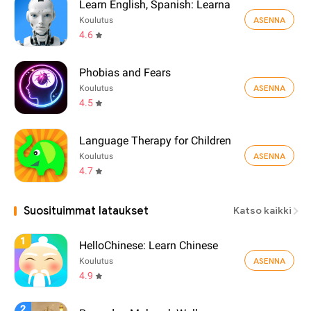
Learn English, Spanish: Learna
ASENNA
Koulutus
4.6
Phobias and Fears
ASENNA
Koulutus
4.5
Language Therapy for Children
ASENNA
Koulutus
4.7
Suosituimmat lataukset
Katso kaikki
1
HelloChinese: Learn Chinese
ASENNA
Koulutus
4.9
2