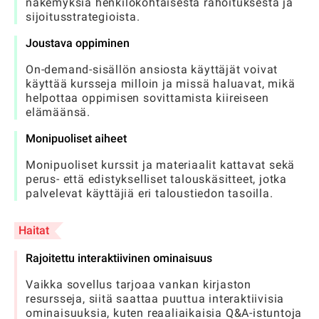
näkemyksiä henkilökohtaisesta rahoituksesta ja
sijoitusstrategioista.
Joustava oppiminen
On-demand-sisällön ansiosta käyttäjät voivat
käyttää kursseja milloin ja missä haluavat, mikä
helpottaa oppimisen sovittamista kiireiseen
elämäänsä.
Monipuoliset aiheet
Monipuoliset kurssit ja materiaalit kattavat sekä
perus- että edistykselliset talouskäsitteet, jotka
palvelevat käyttäjiä eri taloustiedon tasoilla.
Haitat
Rajoitettu interaktiivinen ominaisuus
Vaikka sovellus tarjoaa vankan kirjaston
resursseja, siitä saattaa puuttua interaktiivisia
ominaisuuksia, kuten reaaliaikaisia Q&A-istuntoja