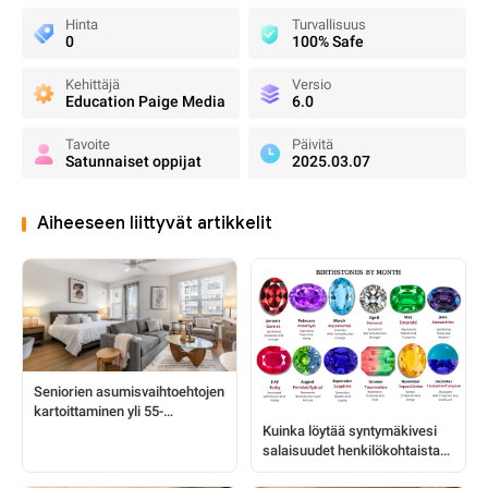
Hinta
Turvallisuus
0
100% Safe
Kehittäjä
Versio
Education Paige Media
6.0
Tavoite
Päivitä
Satunnaiset oppijat
2025.03.07
Aiheeseen liittyvät artikkelit
Seniorien asumisvaihtoehtojen
kartoittaminen yli 55-
Kuinka löytää syntymäkivesi
vuotiaiden yhteisöille
salaisuudet henkilökohtaista
oivallusta varten