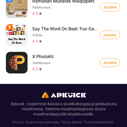
Ramadan Mubarak Wallpapers
ASENNA
Valokuvaus
4.5
3
Say The Word On Beat: Fun Game
ASENNA
Viihde
4.5
X PhotoKit
ASENNA
Valokuvaus
4.2
Apkuick - nopeimmin kasvava sovelluskauppa ja jakelualusta
maailmassa. Olemme maailmanlaajuinen alusta
maailmanlaajuisille lahjakkuuksille.
Etusivu
Vastuuvapauslauseke
Tietoja Meistä
Tietosuojakäytäntö