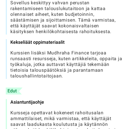
Sovellus keskittyy vahvan perustan
rakentamiseen talouslukutaitoon ja kattaa
olennaiset aiheet, kuten budjetoinnin,
säästämisen ja sijoittamisen. Tämä varmistaa,
että käyttäjät saavat kokonaisvaltaisen
käsityksen henkilökohtaisesta rahoituksesta.
Kekseliäät oppimateriaalit
Kurssien lisäksi Mudhraha Finance tarjoaa
runsaasti resursseja, kuten artikkeleita, oppaita ja
työkaluja, jotka auttavat käyttäjiä tekemään
tietoisia talouspäätöksiä ja parantamaan
taloushallintotaitojaan.
Edut
Asiantuntijaohje
Kursseja opettavat kokeneet rahoitusalan
ammattilaiset, mikä varmistaa, että käyttäjät
saavat laadukasta koulutusta ja käytännön