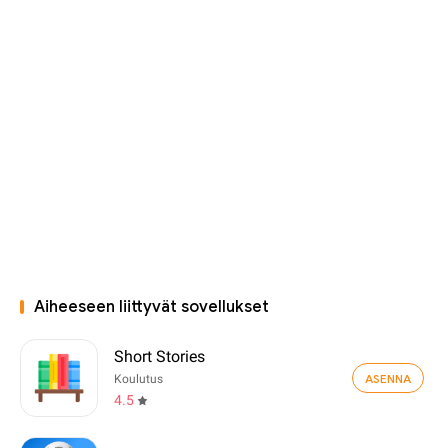
Aiheeseen liittyvät sovellukset
Short Stories
ASENNA
Koulutus
4.5