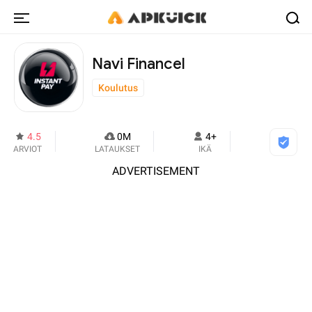
Navi Financel
Koulutus
4.5
0M
4+
ARVIOT
LATAUKSET
IKÄ
ADVERTISEMENT