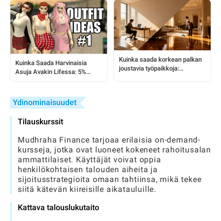
Kuinka saada korkean palkan
Kuinka Saada Harvinaisia
joustavia työpaikkoja:
Asuja Avakin Lifessa: 5%
siivouksesta etätyöhön
Temppu, Jonka Sinun Tulee
Tietää
Ydinominaisuudet
Tilauskurssit
Mudhraha Finance tarjoaa erilaisia on-demand-
kursseja, jotka ovat luoneet kokeneet rahoitusalan
ammattilaiset. Käyttäjät voivat oppia
henkilökohtaisen talouden aiheita ja
sijoitusstrategioita omaan tahtiinsa, mikä tekee
siitä kätevän kiireisille aikatauluille.
Kattava talouslukutaito