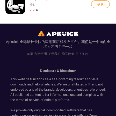
获取
摄影
2.2
Apkuick-全球增长最快的应用商店和发布平台。我们是一个面向全
球人才的全球平台
首页
免责声明
关于我们
隐私政策
服务条款
Disclosure & Disclaimer
This website functions as a self-governing resource for APK
downloads and helpful articles. We are unaffiliated with and not
endorsed by any of the brands, developers, or entities referenced.
All published content is for informational use and complies with
the terms of service of official platforms.
We provide only original, non-modified software that has
undergone security screening, in accordance with our Zero-