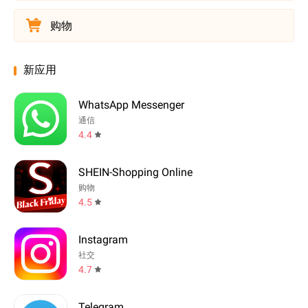
购物
新应用
WhatsApp Messenger
通信
4.4
SHEIN-Shopping Online
购物
4.5
Instagram
社交
4.7
Telegram