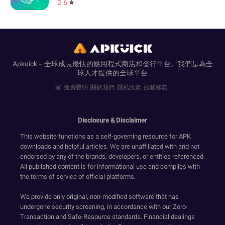
2.6
Apkuick－全球成長最快的應用程式商店和發行平台。我們是為全
球人才提供的全球平台
家
免責聲明
關於我們
隱私政策
服務條款
Disclosure & Disclaimer
This website functions as a self-governing resource for APK
downloads and helpful articles. We are unaffiliated with and not
endorsed by any of the brands, developers, or entities referenced.
All published content is for informational use and complies with
the terms of service of official platforms.
We provide only original, non-modified software that has
undergone security screening, in accordance with our Zero-
Transaction and Safe-Resource standards. Financial dealings