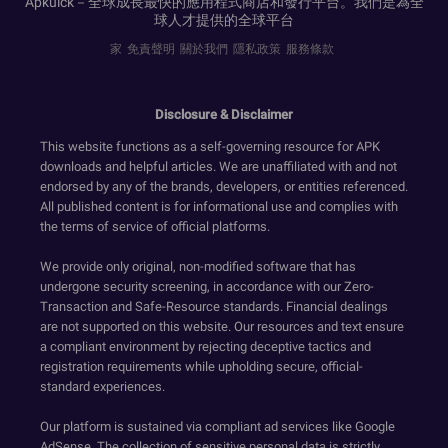
Apkuick－全球成長最快的應用程式商店和發行平台。我們是為全
球人才提供的全球平台
家
免責聲明
關於我們
隱私政策
服務條款
Disclosure & Disclaimer
This website functions as a self-governing resource for APK
downloads and helpful articles. We are unaffiliated with and not
endorsed by any of the brands, developers, or entities referenced.
All published content is for informational use and complies with
the terms of service of official platforms.
We provide only original, non-modified software that has
undergone security screening, in accordance with our Zero-
Transaction and Safe-Resource standards. Financial dealings
are not supported on this website. Our resources and text ensure
a compliant environment by rejecting deceptive tactics and
registration requirements while upholding secure, official-
standard experiences.
Our platform is sustained via compliant ad services like Google
AdSense. The collection of sensitive personal data is strictly