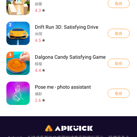
取得
娛樂
4.3
2
Drift Run 3D: Satisfying Drive
取得
休閒
4.5
3
Dalgona Candy Satisfying Game
取得
模擬
4.4
Pose me - photo assistant
取得
攝影
2.6