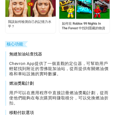
我該如何檢測自己的記憶力水
如何在 Roblox 99 Nights In
平？
The Forest 中找到隱藏的物資
核心功能
無縫加油站查找器
Chevron App提供了一個直觀的定位器，可幫助用戶
輕鬆找到附近的雪佛龍加油站，從而提供有關燃油價
格和車站設施的實時數據。
燃油獎勵計劃
用戶可以在應用程序中直接註冊燃油獎勵計劃，從而
使他們能夠在每次購買時賺取積分，可以兌換燃油折
扣。
移動付款選項