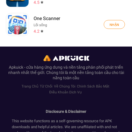
4.5
One Scanner
NHẬN
Lối sống
4.2
Apkuick - cửa hàng ứng dụng và nền tảng phân phối phát triển
nhanh nhất thế giới. Chúng tôi là một nền tảng toàn cầu cho tài
năng toàn cầu
Trang Chủ
Từ Chối
Về Chúng Tôi
Chính Sách Bảo Mật
Điều Khoản Dịch Vụ
Disclosure & Disclaimer
This website functions as a self-governing resource for APK
downloads and helpful articles. We are unaffiliated with and not