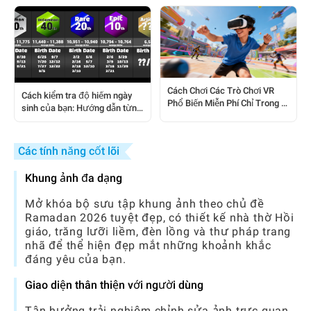
Android
Cách Chơi Các Trò Chơi VR
Cách kiểm tra độ hiếm ngày
Phổ Biến Miễn Phí Chỉ Trong 5
sinh của bạn: Hướng dẫn từng
Phút: Hướng Dẫn Bắt Đầu
bước đơn giản
Nhanh
Các tính năng cốt lõi
Khung ảnh đa dạng
Mở khóa bộ sưu tập khung ảnh theo chủ đề
Ramadan 2026 tuyệt đẹp, có thiết kế nhà thờ Hồi
giáo, trăng lưỡi liềm, đèn lồng và thư pháp trang
nhã để thể hiện đẹp mắt những khoảnh khắc
đáng yêu của bạn.
Giao diện thân thiện với người dùng
Tận hưởng trải nghiệm chỉnh sửa ảnh trực quan