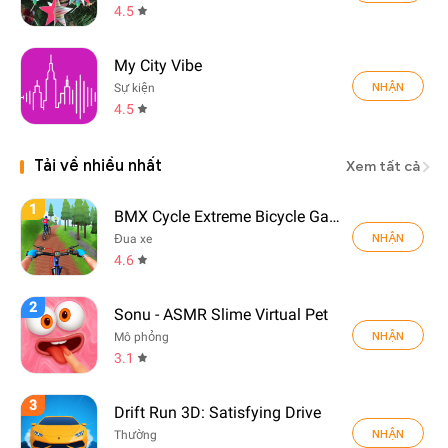
4.5
My City Vibe
NHẬN
Sự kiện
4.5
Tải về nhiều nhất
Xem tất cả
1
BMX Cycle Extreme Bicycle Game
NHẬN
Đua xe
4.6
2
Sonu - ASMR Slime Virtual Pet
NHẬN
Mô phỏng
3.1
3
Drift Run 3D: Satisfying Drive
NHẬN
Thường