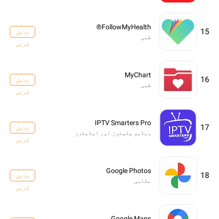
FollowMyHealth®
15
حاصل
طبی
کریں
MyChart
16
حاصل
طبی
کریں
IPTV Smarters Pro
17
حاصل
ویڈیو پلیئرز اور ایڈیٹرز
کریں
Google Photos
18
حاصل
عکاسی
کریں
Google Maps