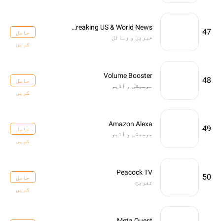
CNN Breaking US & World News
47
حاصل
خبریں و رسائل
کریں
Volume Booster
48
حاصل
موسیقی و آڈیو
کریں
Amazon Alexa
49
حاصل
موسیقی و آڈیو
کریں
Peacock TV
50
حاصل
تفریح
کریں
Meta Quest