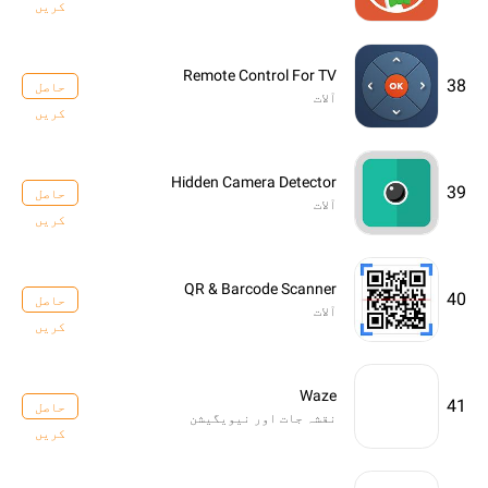
کریں
Remote Control For TV
38
حاصل
آلات
کریں
Hidden Camera Detector
39
حاصل
آلات
کریں
QR & Barcode Scanner
40
حاصل
آلات
کریں
Waze
41
حاصل
نقشہ جات اور نیویگیشن
کریں