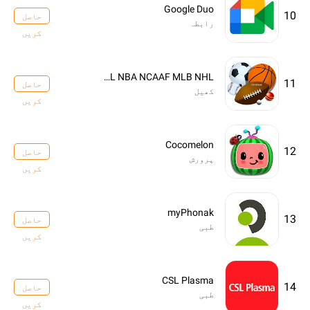
Google Duo
10
حاصل
رابطہ
کریں
Dofu Live Stream for NFL NBA NCAAF MLB NHL
11
حاصل
کھیل
کریں
Cocomelon
12
حاصل
پرورش
کریں
myPhonak
13
حاصل
طبی
کریں
CSL Plasma
14
حاصل
طبی
کریں