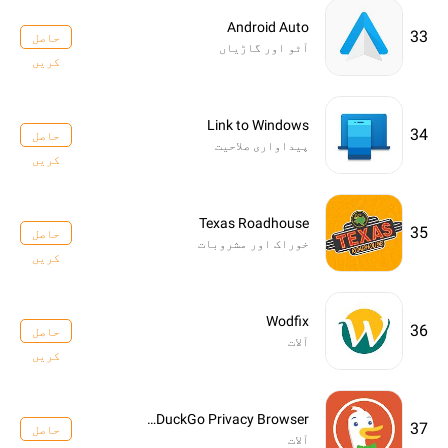
Android Auto
33
حاصل
آٹو اور گاڑیاں
کریں
Link to Windows
34
حاصل
پیداواری صلاحیت
کریں
Texas Roadhouse
35
حاصل
خوراک اور مشروبات
کریں
Wodfix
36
حاصل
آلات
کریں
DuckDuckGo Privacy Browser
37
حاصل
آلات