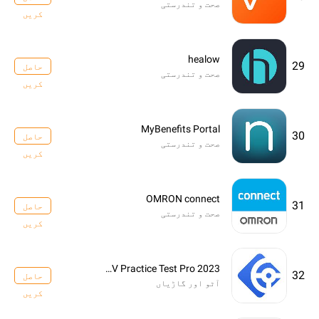
صحت و تندرستی
کریں
healow
29
حاصل
صحت و تندرستی
کریں
MyBenefits Portal
30
حاصل
صحت و تندرستی
کریں
OMRON connect
31
حاصل
صحت و تندرستی
کریں
DMV Practice Test Pro 2023
32
حاصل
آٹو اور گاڑیاں
کریں