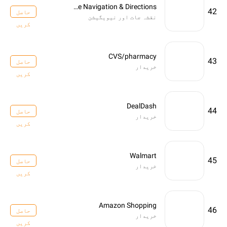
GPS, Maps, Voice Navigation & Directions
42
حاصل
نقشہ جات اور نیویگیشن
کریں
CVS/pharmacy
43
حاصل
خریدار
کریں
DealDash
44
حاصل
خریدار
کریں
Walmart
45
حاصل
خریدار
کریں
Amazon Shopping
46
حاصل
خریدار
کریں