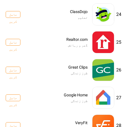
ClassDojo
24
حاصل
تعلیم
کریں
Realtor.com
25
حاصل
گھر و رہائش
کریں
Great Clips
26
حاصل
طرز زندگی
کریں
Google Home
27
حاصل
طرز زندگی
کریں
VeryFit
28
حاصل