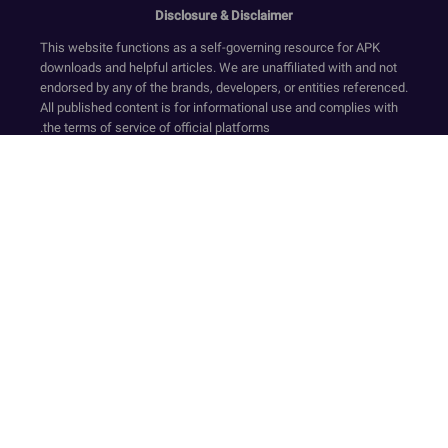
Disclosure & Disclaimer
This website functions as a self-governing resource for APK
downloads and helpful articles. We are unaffiliated with and not
endorsed by any of the brands, developers, or entities referenced.
All published content is for informational use and complies with
the terms of service of official platforms.
We provide only original, non-modified software that has
undergone security screening, in accordance with our Zero-
Transaction and Safe-Resource standards. Financial dealings
are not supported on this website. Our resources and text ensure
a compliant environment by rejecting deceptive tactics and
registration requirements while upholding secure, official-
standard experiences.
Our platform is sustained via compliant ad services like Google
AdSense. The collection of sensitive personal data is strictly
avoided. Even though we facilitate access to APKs and official
links for user convenience, the website accepts no legal
responsibility for third-party site content or privacy measures. We
recommend that all users perform their own due diligence.