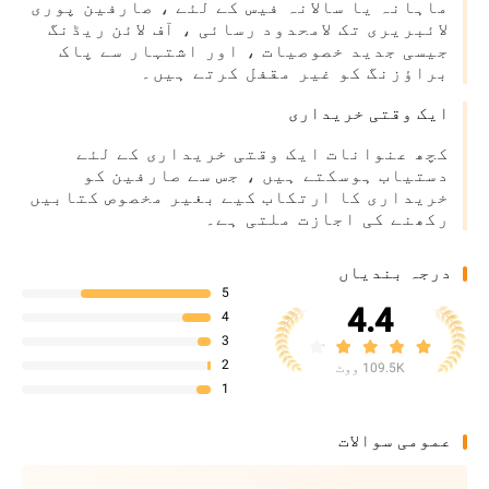
ماہانہ یا سالانہ فیس کے لئے ، صارفین پوری
لائبریری تک لامحدود رسائی ، آف لائن ریڈنگ
جیسی جدید خصوصیات ، اور اشتہار سے پاک
براؤزنگ کو غیر مقفل کرتے ہیں۔
ایک وقتی خریداری
کچھ عنوانات ایک وقتی خریداری کے لئے
دستیاب ہوسکتے ہیں ، جس سے صارفین کو
خریداری کا ارتکاب کیے بغیر مخصوص کتابیں
رکھنے کی اجازت ملتی ہے۔
درجہ بندیاں
5
4.4
4
3
2
109.5K ووٹ
1
عمومی سوالات