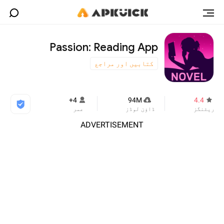
Passion: Reading App
کتابیں اور مراجع
4+
94M
4.4
ریٹنگز
ڈاؤن لوڈز
عمر
ADVERTISEMENT