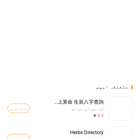
متعلقہ ایپس
八字排盤-八字算命 八字配對 線上算命 生辰八字查詢
حاصل کریں
کتابیں اور مراجع
4.5
Herbs Directory
حاصل کریں