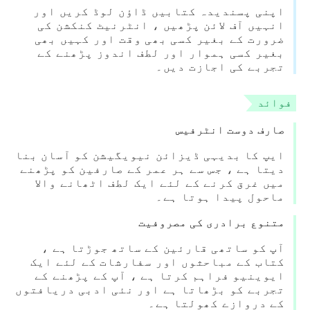
اپنی پسندیدہ کتابیں ڈاؤن لوڈ کریں اور
انہیں آف لائن پڑھیں ، انٹرنیٹ کنکشن کی
ضرورت کے بغیر کسی بھی وقت اور کہیں بھی
بغیر کسی ہموار اور لطف اندوز پڑھنے کے
تجربے کی اجازت دیں۔
فوائد
صارف دوست انٹرفیس
ایپ کا بدیہی ڈیزائن نیویگیشن کو آسان بنا
دیتا ہے ، جس سے ہر عمر کے صارفین کو پڑھنے
میں غرق کرنے کے لئے ایک لطف اٹھانے والا
ماحول پیدا ہوتا ہے۔
متنوع برادری کی مصروفیت
آپ کو ساتھی قارئین کے ساتھ جوڑتا ہے ،
کتاب کے مباحثوں اور سفارشات کے لئے ایک
ایوینیو فراہم کرتا ہے ، آپ کے پڑھنے کے
تجربے کو بڑھاتا ہے اور نئی ادبی دریافتوں
کے دروازے کھولتا ہے۔