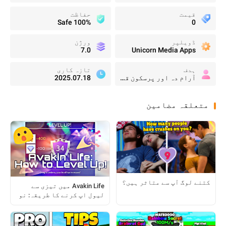
قیمت
حفاظت
100% Safe
0
ڈویلپر
ورژن
7.0
Unicorn Media Apps
ہدف
تازہ کاری
آرام دہ اور پرسکون قارئین
2025.07.18
متعلقہ مضامین
کتنے لوگ آپ سے متاثر ہیں؟
Avakin Life میں تیزی سے
لیول اپ کرنے کا طریقہ: نو
آموز سے پرو کی رہنمائی