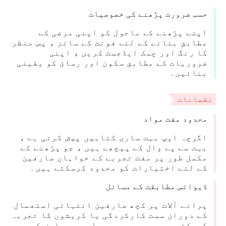
حسب ضرورت پڑھنے کی خصوصیات
اپنے پڑھنے کے ماحول کو اپنی مرضی کے
مطابق بنانے کے لئے فونٹ کے سائز ، پس منظر
کا رنگ اور چمک ایڈجسٹ کریں ، اپنی
ضروریات کے مطابق سکون اور رسائ کو یقینی
بنائیں۔
نقصانات
محدود مفت مواد
اگرچہ ایپ بہت ساری کتابیں پیش کرتی ہے ،
بہت سے پے وال کے پیچھے ہیں ، جو پڑھنے کے
مکمل طور پر مفت تجربے کے خواہاں صارفین
کے لئے اختیارات کو محدود کرسکتے ہیں۔
ڈیوائس مطابقت کے مسائل
پرانے آلات پر کچھ صارفین انتہائی استعمال
کے دوران سست کارکردگی یا کریشوں کا تجربہ
کرسکتے ہیں ، جو مجموعی طور پر صارف کے