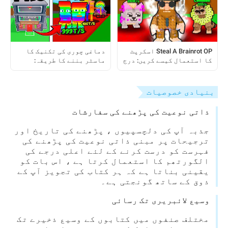
Steal A Brainrot OP اسکرپٹ
دماغی چوری کی تکنیک کا
کا استعمال کیسے کریں: درج
ماسٹر بننے کا طریقہ:
بہ درج رہنما
کھلاڑیوں کے لیے مرحلہ بہ
مرحلہ رہنمائی
بنیادی خصوصیات
ذاتی نوعیت کی پڑھنے کی سفارشات
جذبہ آپ کی دلچسپیوں ، پڑھنے کی تاریخ اور
ترجیحات پر مبنی ذاتی نوعیت کی پڑھنے کی
فہرست کو درست کرنے کے لئے اعلی درجے کی
الگورتھم کا استعمال کرتا ہے ، اس بات کو
یقینی بناتا ہے کہ ہر کتاب کی تجویز آپ کے
ذوق کے ساتھ گونجتی ہے۔
وسیع لائبریری تک رسائی
مختلف صنفوں میں کتابوں کے وسیع ذخیرے تک