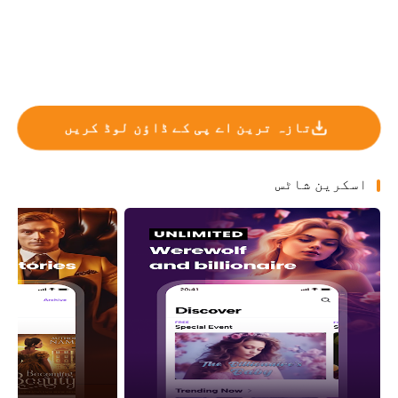
تازہ ترین اے پی کے ڈاؤن لوڈ کریں
اسکرین شاٹس