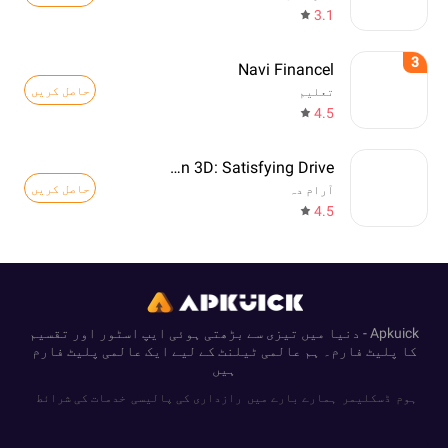
3.1
3
Navi Financel
حاصل کریں
تعلیم
4.5
Drift Run 3D: Satisfying Drive
حاصل کریں
آرام دہ
4.5
Apkuick - دنیا میں تیزی سے بڑھتی ہوئی ایپ اسٹور اور تقسیم
کا پلیٹ فارم۔ ہم عالمی ٹیلنٹ کے لیے ایک عالمی پلیٹ فارم
ہیں
ہوم
ڈسکلیمر
ہمارے بارے میں
رازداری کی پالیسی
خدمات کی شرائط