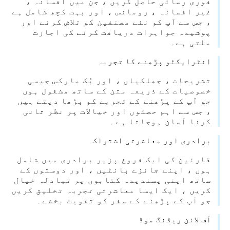
فوری رسائی حاصل کریں ، جن میں افسانہ ،
غیر افسانہ ، رومانس ، اور بہت کچھ شامل ہے
، جس سے آپ کو نئے مصنفین کو تلاش کرنے اور
پوشیدہ جواہرات دریافت کرنے کی اجازت
ملتی ہے۔
انٹرایکٹو پڑھنے کا تجربہ
تشریحات ، جھلکیاں ، اور بُک مارکس جیسی
خصوصیات کے ذریعہ متن کے ساتھ مشغول ہوں
جو آپ کے پڑھنے کے تجربے کو بڑھا دیتے ہیں
، جس سے اہم حصئوں اور خیالات پر نظر ثانی
کرنا آسان ہوجاتا ہے۔
برادری اور معاشرتی اشتراک
قارئین کی ایک فروغ پزیر برادری میں شامل
ہوں ، اپنے جائزے بانٹیں ، اور دوستوں کے
ساتھ اپنی پسندیدہ کتابوں پر تبادلہ خیال
کریں ، ایک ایسا معاشرتی تجربہ تخلیق کریں
جو آپ کے پڑھنے کے سفر کو تقویت بخشے۔
آف لائن ریڈنگ موڈ