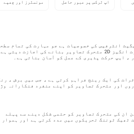
ں
اپ ٹرکس پر عبور حاصل
مونسٹرز اور چھپے
کرنے کا طریقہ: ایک
ہوئے رازوں کو کیسے
مکمل پلیئر گائیڈ
دریافت کریں
گیٹ انٹرفیس کی خصوصیات ہے جو مہارت کی تمام سطح
کے صارفین کو صرف چند نلکوں کے ساتھ حیرت انگیز 2D متحرک تصاویر بنانے کی اجازت دیتی ہ
 ، ایپ حرکت پذیری کے عمل کو آسان بناتی ہے۔
رات کی ایک رینج فراہم کرتی ہے ، جس میں برش ، رنگ
وں اور متحرک تصاویر کو اپنے منفرد فنکارانہ وژن
ن ان کی متحرک تصاویر کو حتمی شکل دینے سے پہلے
 ٹھیک ٹوننگ تحریکوں میں مدد کرتی ہے اور ہموار