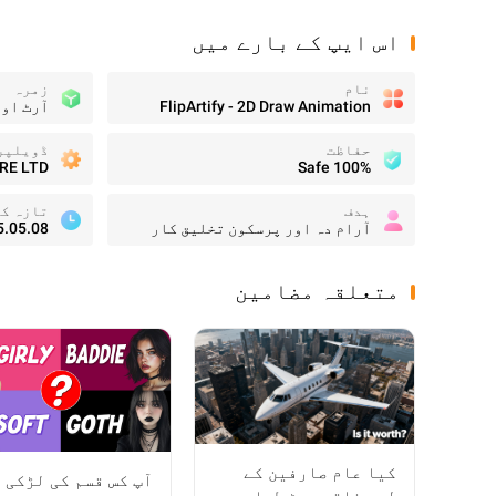
اس ایپ کے بارے میں
نام
زمرہ
FlipArtify - 2D Draw Animation
آرٹ اور
حفاظت
ڈویلپر
RE LTD
100% Safe
ہدف
تازہ ک
آرام دہ اور پرسکون تخلیق کار
5.05.08
متعلقہ مضامین
کیا عام صارفین کے
آپ کس قسم کی لڑکی