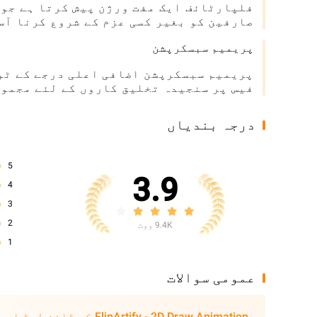
فلپارٹائف ایک مفت ورژن پیش کرتا ہے جو 
صارفین کو بغیر کسی عزم کے شروع کرنا آس
پریمیم سبسکرپشن
پریمیم سبسکرپشن اضافی اعلی درجے کے ٹول
فیس پر سنجیدہ تخلیق کاروں کے لئے مجموع
درجہ بندیاں
5
3.9
4
3
2
9.4K ووٹ
1
عمومی سوالات
FlipArtify - 2D Draw Animation کو ڈاؤن لوڈ اور