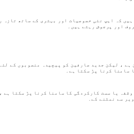
ہیں کہ ایپ نئی خصوصیات اور بہتری کے ساتھ تازہ ر
روف اور پرجوش رہتے ہیں۔
ہے ، لیکن جدید صارفین کو پیچیدہ منصوبوں کے لئے
 سامنا کرنا پڑ سکتا ہے۔
وقفہ یا سست کارکردگی کا سامنا کرنا پڑ سکتا ہے ،
یر سے نمٹنے کے۔