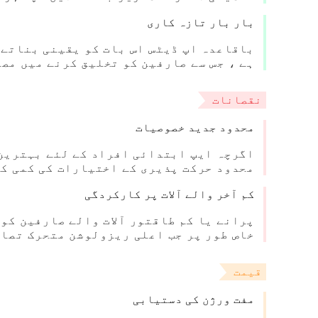
بار بار تازہ کاری
باقاعدہ اپ ڈیٹس اس بات کو یقینی بناتے 
ہے ، جس سے صارفین کو تخلیق کرنے میں مص
نقصانات
محدود جدید خصوصیات
اگرچہ ایپ ابتدائی افراد کے لئے بہترین 
محدود حرکت پذیری کے اختیارات کی کمی کا
کم آخر والے آلات پر کارکردگی
پرانے یا کم طاقتور آلات والے صارفین کو 
خاص طور پر جب اعلی ریزولوشن متحرک تصاو
قیمت
مفت ورژن کی دستیابی