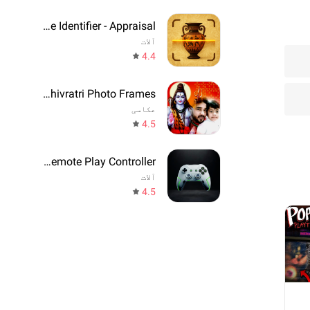
Antique Identifier - Appraisal
آلات
4.4
Maha Shivratri Photo Frames
عکاسی
4.5
Game Remote Play Controller
آلات
4.5