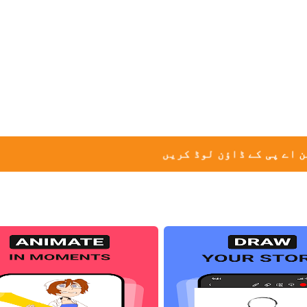
 اے پی کے ڈاؤن لوڈ کریں