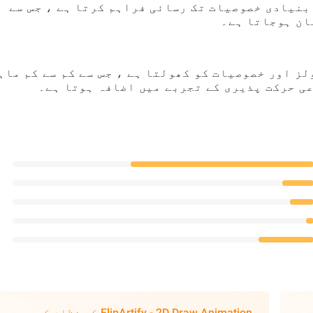
بنیادی خصوصیات تک رسائی فراہم کرتا ہے ، جس سے
ان ہوجاتا ہے۔
ز اور خصوصیات کو کھولتا ہے ، جس سے کم سے کم ماہ
ی حرکت پذیری کے تجربے میں اضافہ ہوتا ہے۔
FlipArtify - 2D Draw Animation کے نظام کی