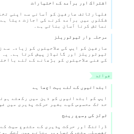
اشتراک اور برآمد کے اختیارات
فلپارٹائف صارفین کو آسانی سے اپنی تخل
شکلوں میں برآمد کرنے کی اجازت دیتا ہے۔
نمائش کرنا آسان بناتی ہے۔
مرحلہ وار ٹیوٹوریلز
ٹیوٹوریلز اور گائیڈز پیش کرتا ہے۔ یہ و
کی فنی صلاحیتوں کو بڑھانے کے لئے بااخت
فوائد
ابتدائیوں کے لئے بہت اچھا ہے
ایپ کو ابتدائیوں کو ذہن میں رکھتے ہوئے
حد تک محسوس کیے بغیر حرکت پذیری میں غو
ٹولز کی وسیع رینج
ڈرائنگ اور حرکت پذیری کے متنوع سیٹ کے 
تفصیلی متحرک تصاویر بنانے میں لچک ہوت