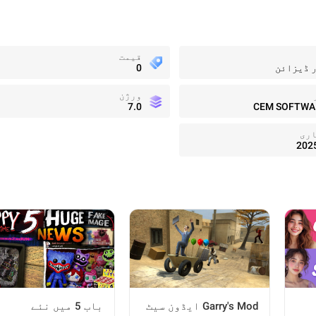
قیمت
 ڈیزائن
0
ورژن
7.0
CEM SOFTWA
اری
202
Garry's Mod ایڈون سیٹ
باب 5 میں نئے