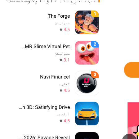
سب سے زیادہ ڈاؤنلوڈز
سب دیکھیں
1
The Forge
سمولیشن
4.5
2
Sonu - ASMR Slime Virtual Pet
سمولیشن
3.1
3
Navi Financel
تعلیم
4.5
Drift Run 3D: Satisfying Drive
آرام دہ
4.5
Prediction 2026: Savage Reveal