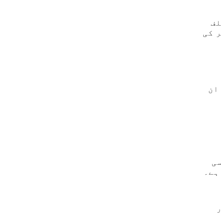
لف
 کی
ان
ی
ہے۔