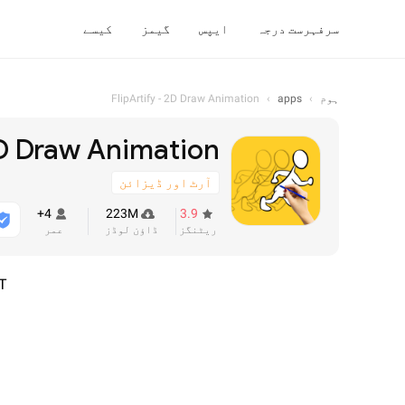
سرفہرست درجہ
ایپس
گیمز
کیسے
ہوم
›
apps
›
FlipArtify - 2D Draw Animation
 2D Draw Animation
آرٹ اور ڈیزائن
4+
223M
3.9
ریٹنگز
ڈاؤن لوڈز
عمر
T