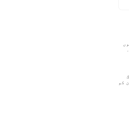
وں
ے۔
 کو