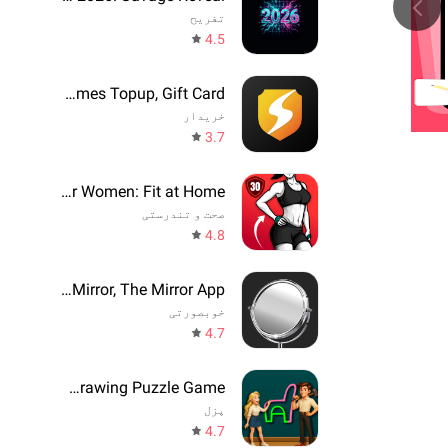
تفریح
4.5
SEAGM - Games Topup, Gift Card
خریدار
3.7
Workout for Women: Fit at Home
صحت و تندرستی
4.8
Beauty Mirror, The Mirror App
خوبصورتی
4.7
One Line: Drawing Puzzle Game
پزل
4.7