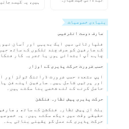
لیے ذاتی جیٹ طیارہ
ہیں، یہ کیسے جانی
خریدنا سودمند ہے؟
بنیادی خصوصیات
صارف دوست انٹرفیس
فلپارٹائی میں ایک بدیہی اور آسان نیوی
چاہے آپ ابتدائی ہوں یا تجربہ کار فنکار
حسب ضرورت حرکت پذیری کے اوزار
ایپ متعدد حسب ضرورت ڈرائنگ ٹولز اور اث
اور پرتیں شامل ہیں۔ صارفین اپنے فن پار
حاصل کرنے کے لئے شخصی بنا سکتے ہیں۔
حرکت پذیری پیش نظارہ فنکشن
بلٹ ان پیش نظارہ فنکشن کے ساتھ ، صارفی
حقیقی وقت میں دیکھ سکتے ہیں۔ یہ خصوصیت
حرکت پذیری کے عمل کو یقینی بناتی ہے۔