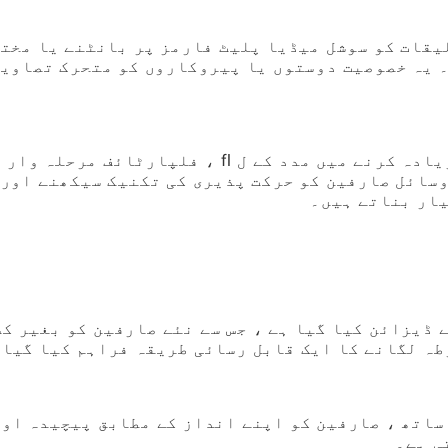
یقات کو سوشل میڈیا پلیٹ فارمز پر بانٹنے یا مخت
 یہ خصوصیت دوستوں یا پیروکاروں کو متحرک تصاویر
صارفین کو ایپ کی صلاحیتوں کو زیادہ سے زیادہ کرنے میں مدد کے ل fl ، فلپارٹائف مرحلہ وار
سائل صارفین کو حرکت پذیری کی تکنیک سیکھنے اور 
یار بناتے ہیں۔
 ڈیزائن کیا گیا ہے ، جس سے نئے صارفین کو بغیر کس
طہ لگانے کا ایک قابل رسائی طریقہ فراہم کیا گیا 
ساتھ ، صارفین کو اپنے انداز کے مطابق پیچیدہ اور
ی ہے۔