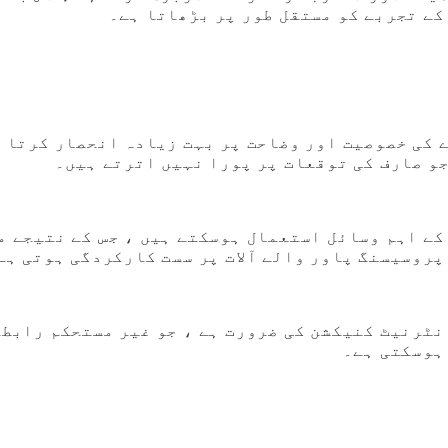
کے تجربے کو مستقل طور پر بڑھاتا ہے۔
 کی خصوصیت اور وضاحت پر بہت زیادہ انحصار کرتا 
و صارف کی توقعات پر پورا نہیں اترتے ہیں۔
کے اہم وسائل استعمال ہوسکتے ہیں ، جس کے نتیجے م
پروسیسنگ پاور والے آلات پر سست کارکردگی ہوتی ہے
نٹرنیٹ کنیکشن کی ضرورت ہے ، جو غیر مستحکم رابط
 ہوسکتی ہے۔