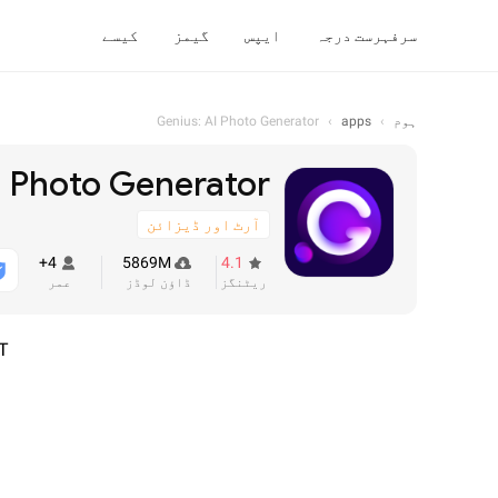
سرفہرست درجہ
ایپس
گیمز
کیسے
ہوم
›
apps
›
Genius: AI Photo Generator
I Photo Generator
آرٹ اور ڈیزائن
4+
5869M
4.1
ریٹنگز
ڈاؤن لوڈز
عمر
T