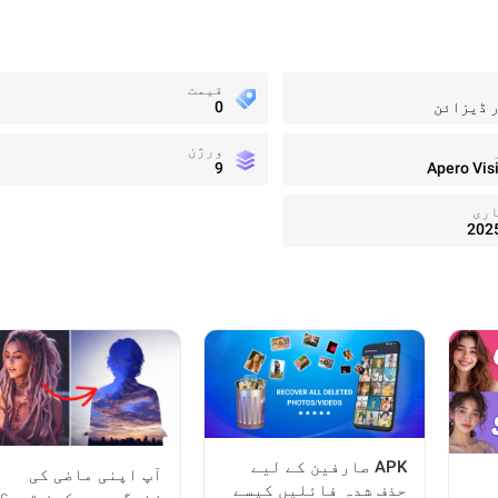
قیمت
 ڈیزائن
0
ورژن
9
Apero Vis
اری
202
APK صارفین کے لیے
آپ اپنی ماضی کی
حذف شدہ فائلیں کیسے