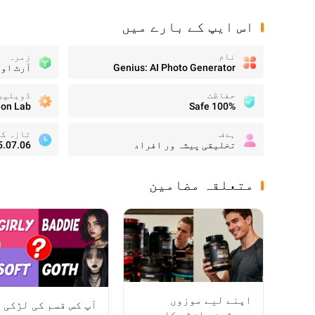
اس ایپ کے بارے میں
نام
زمرہ
Genius: AI Photo Generator
آرٹ اور
حفاظت
ڈویلپر
ion Lab
100% Safe
ہدف
تازہ ک
تخلیقی پیشہ ور افراد
5.07.06
متعلقہ مضامین
اپنے لیے موزوں
آپ کس قسم کی لڑکی