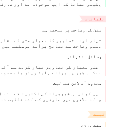
یقینی بنانا کہ ایپ موجودہ ہے اور صارف 
نقصانات
متن کی وضاحت پر منحصر ہے
تیار کردہ تصاویر کا معیار متن کے اشارے
مبہم وضاحت سے نتائج برآمد ہوسکتے ہیں ج
وسائل انتہائی
اعلی معیار کی تصاویر تیار کرنے سے آلہ 
ممکنہ طور پر پرانے ہارڈ ویئر یا محدود 
محدود آف لائن فعالیت
ایپ کو اپنی خصوصیات کی اکثریت کے لئے ا
والے علاقوں میں صارفین کے لئے تکلیف دہ
قیمت
مفت ورژن