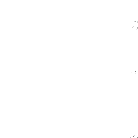
اس سے
ٹ
کے
 کو