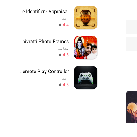
Antique Identifier - Appraisal
آلات
4.4
Maha Shivratri Photo Frames
عکاسی
4.5
Game Remote Play Controller
آلات
4.5