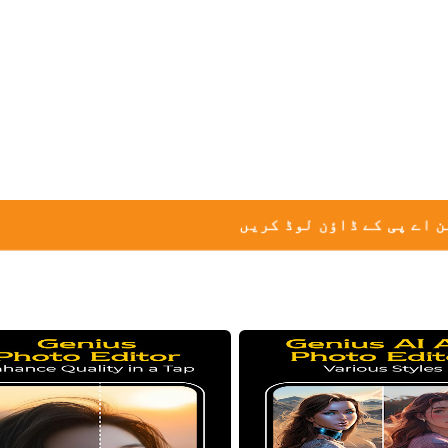
 اے پی کے ڈاؤن لوڈ کریں