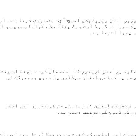
ئس پرنٹنگ اور نمائش کے ل suitable موزوں اعلی ریزولوشن امیج آؤٹ پٹس پیش کرتا ہے۔ 
یشہ ورانہ گریڈ آرٹ ورک بنانے کے خواہاں ہیں جو آر
ر پورا اترتا ہے۔
صارف روایتی طریقوں کا استعمال کرتے ہوئے اس وقت 
ں ، جس سے یہ دماغی طوفان سیشنوں یا فوری پروجیکٹ کی
 صلاحیت صارفین کو روایتی فن کی شکلوں میں اکثر
ں کی کھوج کی ترغیب دیتی ہے۔
یات اور اسلوب کو کثرت سے مربوط کرتا ہے ، اس بات