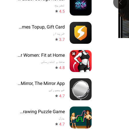
تفریح
4.5
SEAGM - Games Topup, Gift Card
خریدار
3.7
Workout for Women: Fit at Home
صحت و تندرستی
4.8
Beauty Mirror, The Mirror App
خوبصورتی
4.7
One Line: Drawing Puzzle Game
پزل
4.7