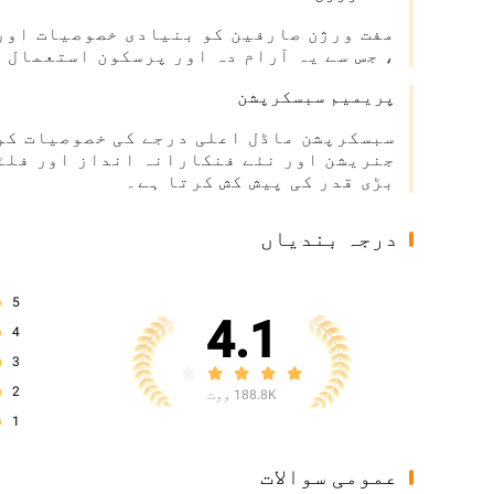
مفت ورژن صارفین کو بنیادی خصوصیات اور 
، جس سے یہ آرام دہ اور پرسکون استعمال اور تجربے کے ل access 
پریمیم سبسکرپشن
سبسکرپشن ماڈل اعلی درجے کی خصوصیات کو 
جنریشن اور نئے فنکارانہ انداز اور فلٹر
بڑی قدر کی پیش کش کرتا ہے۔
درجہ بندیاں
5
4.1
4
3
2
188.8K ووٹ
1
عمومی سوالات