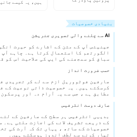
پروٹین پاؤڈر کا
ہیں، یہ کیسے جانی
انتخاب کیسے کریں:
ابتدائی افراد کے لیے
مکمل گائیڈ
بنیادی خصوصیات
AI سے چلنے والی تصویری جنریشن
جینیئس آپ کے متن کے اشارے کو حیرت انگی
الگورتھم کا استعمال کرتا ہے۔ چاہے آپ م
سباق کو سمجھنے کی ایپ کی صلاحیت اس کو 
حسب ضرورت انداز
صارفین فوٹووریل ازم سے لے کر تجریدی فن
کرسکتے ہیں۔ یہ خصوصیت ذاتی نوعیت کے فن
مطابق ہے ، جس سے یہ آرام دہ اور پرسکون
صارف دوست انٹرفیس
بدیہی انٹرفیس ہر سطح کے صارفین کے لئے ڈ
کے ذریعے تشریف لانے کی اجازت ملتی ہے۔ 
خصوصیات کے ساتھ ، یہاں تک کہ آرٹ کی تخ
تیار کرنے سے لطف اندوز ہوسکتے ہیں۔