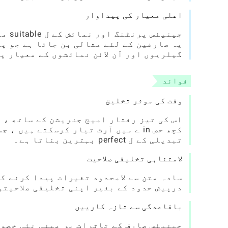
اعلی معیار کی پیداوار
جینی
یہ صارفین کے لئے مثالی بن جاتا ہے جو پ
گیلریوں اور آن لائن نمائشوں کے معیار پ
فوائد
وقت کی موثر تخلیق
اس کی تیز رفتار امیج جنریشن کے ساتھ ، 
کچھ حص in ے میں آرٹ تیار کرسکتے ہی
تبدیلی کے ل perfect بہترین بناتا ہے۔
لامتناہی تخلیقی صلاحیت
سادہ متن سے لامحدود تغیرات پیدا کرنے کی
درپیش حدود کے بغیر اپنی تخلیقی صلاحیتو
باقاعدگی سے تازہ کارییں
جینیئس صارف کے تاثرات پر مبنی نئی خصوص