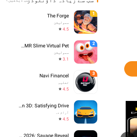
سب سے زیادہ ڈاؤنلوڈز
سب دیکھیں
1
The Forge
سمولیشن
4.5
2
Sonu - ASMR Slime Virtual Pet
سمولیشن
3.1
3
Navi Financel
تعلیم
4.5
Drift Run 3D: Satisfying Drive
آرام دہ
4.5
Prediction 2026: Savage Reveal