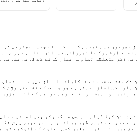
زندگی میں کون تھے؟
ں
بازیافت کریں: ایک
مکمل مرحلہ وار گائیڈ
ز بصریوں میں تبدیل کرنے کے لئے جدید مصنوعی ذہا
نفرد آرٹ ورک یا تصوراتی ڈیزائن بنا رہے ہو ، سیا
قابل ذکر متعلقہ تصاویر تیار کرنے کے قابل بناتی ہ
 تک مختلف قسم کے فنکارانہ انداز میں سے انتخاب
 پارے کی اجازت دیتی ہے جو صارف کے تخلیقی وژن کے
 صارفین اور پیشہ ور فنکاروں دونوں کے لئے موزوں 
یزائن کیا گیا ہے ، جس سے کسی کو بھی آسانی سے ای
سیدھے سیدھے فوری طور پر اندراج اور فوری پیش نظا
لیق میں نئے افراد بغیر کسی رکاوٹ کے انوکھے تصاو