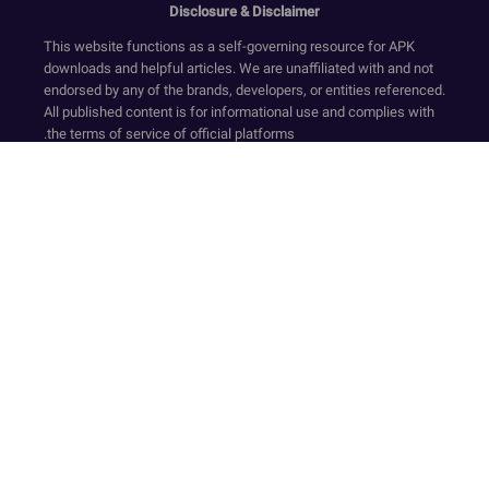
Disclosure & Disclaimer
This website functions as a self-governing resource for APK
downloads and helpful articles. We are unaffiliated with and not
endorsed by any of the brands, developers, or entities referenced.
All published content is for informational use and complies with
the terms of service of official platforms.
We provide only original, non-modified software that has
undergone security screening, in accordance with our Zero-
Transaction and Safe-Resource standards. Financial dealings
are not supported on this website. Our resources and text ensure
a compliant environment by rejecting deceptive tactics and
registration requirements while upholding secure, official-
standard experiences.
Our platform is sustained via compliant ad services like Google
AdSense. The collection of sensitive personal data is strictly
avoided. Even though we facilitate access to APKs and official
links for user convenience, the website accepts no legal
responsibility for third-party site content or privacy measures. We
recommend that all users perform their own due diligence.