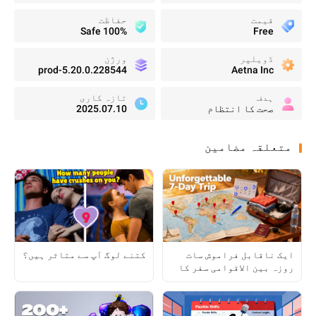
قیمت
حفاظت
100% Safe
Free
ڈویلپر
ورژن
5.20.0.228544-prod
Aetna Inc
ہدف
تازہ کاری
صحت کا انتظام
2025.07.10
متعلقہ مضامین
ایک ناقابل فراموش سات
کتنے لوگ آپ سے متاثر ہیں؟
روزہ بین الاقوامی سفر کا
منصوبہ کیسے بنائیں