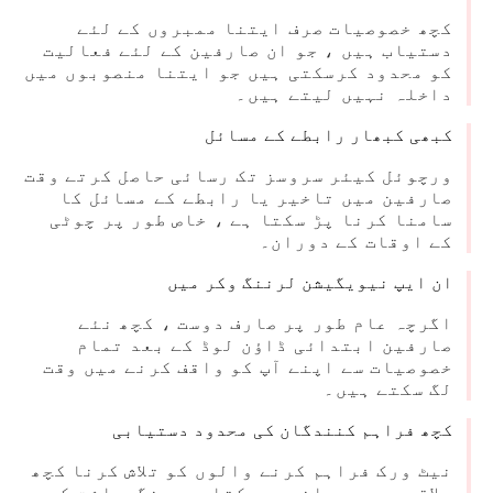
کچھ خصوصیات صرف ایتنا ممبروں کے لئے
دستیاب ہیں ، جو ان صارفین کے لئے فعالیت
کو محدود کرسکتی ہیں جو ایتنا منصوبوں میں
داخلہ نہیں لیتے ہیں۔
کبھی کبھار رابطے کے مسائل
ورچوئل کیئر سروسز تک رسائی حاصل کرتے وقت
صارفین میں تاخیر یا رابطے کے مسائل کا
سامنا کرنا پڑ سکتا ہے ، خاص طور پر چوٹی
کے اوقات کے دوران۔
ان ایپ نیویگیشن لرننگ وکر میں
اگرچہ عام طور پر صارف دوست ، کچھ نئے
صارفین ابتدائی ڈاؤن لوڈ کے بعد تمام
خصوصیات سے اپنے آپ کو واقف کرنے میں وقت
لگ سکتے ہیں۔
کچھ فراہم کنندگان کی محدود دستیابی
نیٹ ورک فراہم کرنے والوں کو تلاش کرنا کچھ
علاقوں میں چیلنج ہوسکتا ہے ، نگہداشت کے