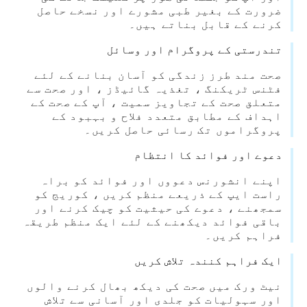
ضرورت کے بغیر طبی مشورے اور نسخے حاصل
کرنے کے قابل بناتے ہیں۔
تندرستی کے پروگرام اور وسائل
صحت مند طرز زندگی کو آسان بنانے کے لئے
فٹنس ٹریکنگ ، تغذیہ گائیڈز ، اور صحت سے
متعلق صحت کے تجاویز سمیت ، آپ کے صحت کے
اہداف کے مطابق متعدد فلاح و بہبود کے
پروگراموں تک رسائی حاصل کریں۔
دعوے اور فوائد کا انتظام
اپنے انشورنس دعووں اور فوائد کو براہ
راست ایپ کے ذریعے منظم کریں ، کوریج کو
سمجھنے ، دعوے کی حیثیت کو چیک کرنے اور
باقی فوائد دیکھنے کے لئے ایک منظم طریقہ
فراہم کریں۔
ایک فراہم کنندہ تلاش کریں
نیٹ ورک میں صحت کی دیکھ بھال کرنے والوں
اور سہولیات کو جلدی اور آسانی سے تلاش