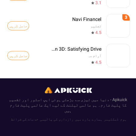
3.1
3
Navi Financel
حاصل کریں
تعلیم
4.5
Drift Run 3D: Satisfying Drive
حاصل کریں
آرام دہ
4.5
Apkuick - دنیا میں تیزی سے بڑھتی ہوئی ایپ اسٹور اور تقسیم
کا پلیٹ فارم۔ ہم عالمی ٹیلنٹ کے لیے ایک عالمی پلیٹ فارم
ہیں
ہوم
ڈسکلیمر
ہمارے بارے میں
رازداری کی پالیسی
خدمات کی شرائط