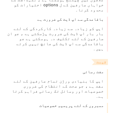
خواہاں صارفین کے ل options اختیارات کو
محدود کرنا۔
باقاعدگی سے اپ ڈیٹ کی ضرورت ہے
ایپ کو زیادہ سے زیادہ کارکردگی کے لئے
بار بار اپ ڈیٹ کی ضرورت پڑسکتی ہے ، جو ان
صارفین کے لئے تکلیف دہ ہوسکتی ہے جو
باقاعدگی سے اپ ڈیٹ کی جانچ نہیں کرتے
ہیں۔
قیمت
مفت رسائی
ایپ کا بنیادی ورژن تمام صارفین کے لئے
مفت ہے ، جو صحت کے انتظام کی ضروری
خصوصیات اور وسائل تک رسائی فراہم کرتا
ہے۔
ممبروں کے لئے پریمیم خصوصیات