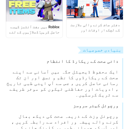
دفتر صاف کرنے والی ملازمت
Roblox میں مفت آئٹمز کیسے
کے لچکدار اوقات اور
حاصل کریں: کھلاڑیوں کے لئے
لچکدار مدت کے ساتھ کیسے
مرحلہ وار گائیڈ
حاصل کی جائے
بنیادی خصوصیات
ذاتی صحت کے ریکارڈ کا انتظام
ایک محفوظ ڈیجیٹل جگہ میں آسانی سے اپنے
صحت کے ریکارڈوں کا نظم و نسق اور ان تک
رسائی حاصل کریں ، جس سے آپ اپنی طبی تاریخ
، ادویات اور حفاظتی ٹیکوں کو موثر طریقے
سے ٹریک کرسکیں۔
ورچوئل کیئر سروسز
ورچوئل وزٹ کے ذریعہ صحت کی دیکھ بھال
کرنے والے پیشہ ور افراد سے رابطہ کریں ،
اور آپ کو جسمانی طور پر کلینک جانے کی