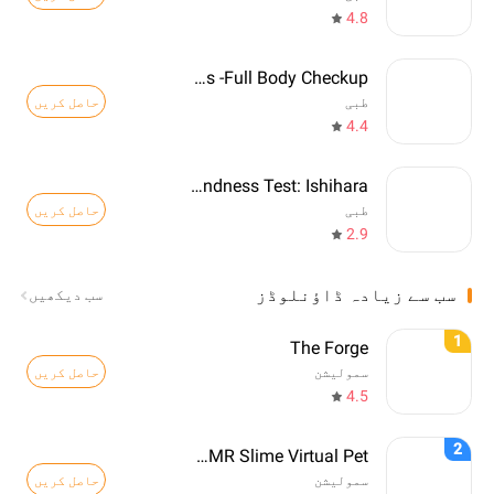
4.8
Healthians -Full Body Checkup
حاصل کریں
طبی
4.4
Color Blindness Test: Ishihara
حاصل کریں
طبی
2.9
سب سے زیادہ ڈاؤنلوڈز
سب دیکھیں
1
The Forge
حاصل کریں
سمولیشن
4.5
2
Sonu - ASMR Slime Virtual Pet
حاصل کریں
سمولیشن