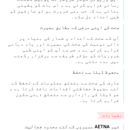
رسائی فراہم کرتی ہے ، اس بات کو یقینی
بناتی ہے کہ جب بھی ضرورت ہو تو صارفین کو
طبی امداد مل سکے۔
صحت کی اپنی مرضی کے مطابق بصیرت
آپ کے صحت کے اعداد و شمار کی بنیاد پر
ذاتی نوعیت کی صحت کی بصیرت اور یاد دہانی
فراہم کرتی ہے ، جس سے آپ کو اپنی طبی
ضروریات کو مؤثر طریقے سے برقرار رکھنے
میں مدد ملتی ہے۔
محفوظ ڈیٹا سے تحفظ
صارف کی صحت سے متعلق معلومات کے تحفظ کے
لئے مضبوط حفاظتی اقدامات نافذ کرتا ہے ،
جو ڈیٹا کی رازداری سے متعلق ذہنی سکون
فراہم کرتا ہے۔
نقصانات
غیر AETNA ممبروں کے لئے محدود فعالیت