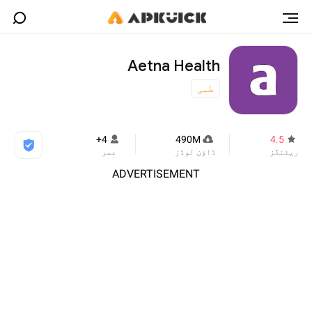
Aetna Health
طبی
4+
490M
4.5
ریٹنگز
ڈاؤن لوڈز
عمر
ADVERTISEMENT