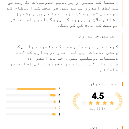
ایتنا کے ممبران پریمیم خصوصیات تک رسائی
سے لطف اندوز ہوتے ہیں جو صحت کے انتظام کے
مجموعی تجربے کو بڑھا دیتے ہیں ، بشمول
اضافی فلاح و بہبود کے پروگراموں اور ذاتی
نوعیت کے صحت کی کوچنگ۔
ایپ میں خریداری
کچھ اعلی درجے کی صحت کے منصوبے یا ایک
وقتی خدمات ایپ کے اندر خریداری کے لئے
دستیاب ہوسکتی ہیں ، جس سے انفرادی
ضروریات کی بنیاد پر تخصیصات کی اجازت دی
جاسکتی ہے۔
درجہ بندیاں
5
4.5
4
3
2
95.3K ووٹ
1
عمومی سوالات