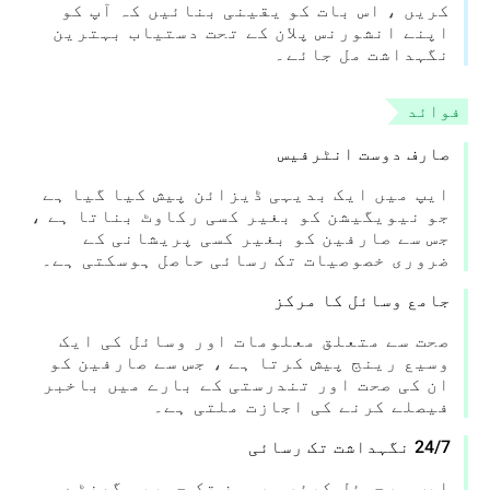
کریں ، اس بات کو یقینی بنائیں کہ آپ کو
اپنے انشورنس پلان کے تحت دستیاب بہترین
نگہداشت مل جائے۔
فوائد
صارف دوست انٹرفیس
ایپ میں ایک بدیہی ڈیزائن پیش کیا گیا ہے
جو نیویگیشن کو بغیر کسی رکاوٹ بناتا ہے ،
جس سے صارفین کو بغیر کسی پریشانی کے
ضروری خصوصیات تک رسائی حاصل ہوسکتی ہے۔
جامع وسائل کا مرکز
صحت سے متعلق معلومات اور وسائل کی ایک
وسیع رینج پیش کرتا ہے ، جس سے صارفین کو
ان کی صحت اور تندرستی کے بارے میں باخبر
فیصلے کرنے کی اجازت ملتی ہے۔
24/7 نگہداشت تک رسائی
ایپ ورچوئل کیئر سروسز تک چوبیس گھنٹے