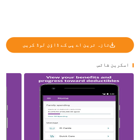
تازہ ترین اے پی کے ڈاؤن لوڈ کریں
اسکرین شاٹس