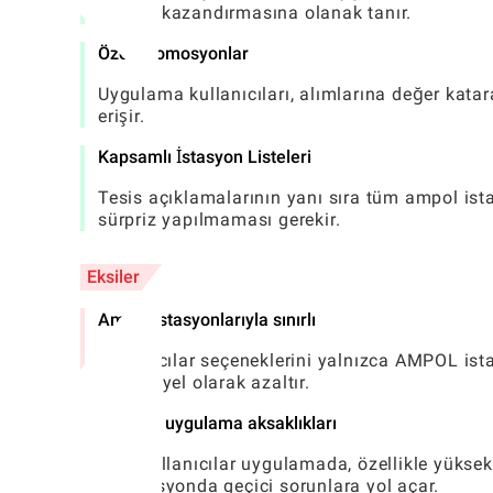
zaman kazandırmasına olanak tanır.
Özel Promosyonlar
Uygulama kullanıcıları, alımlarına değer kata
erişir.
Kapsamlı İstasyon Listeleri
Tesis açıklamalarının yanı sıra tüm ampol ista
sürpriz yapılmaması gerekir.
Eksiler
Ampol istasyonlarıyla sınırlı
Kullanıcılar seçeneklerini yalnızca AMPOL istas
potansiyel olarak azaltır.
Ara sıra uygulama aksaklıkları
Bazı kullanıcılar uygulamada, özellikle yüksek
navigasyonda geçici sorunlara yol açar.