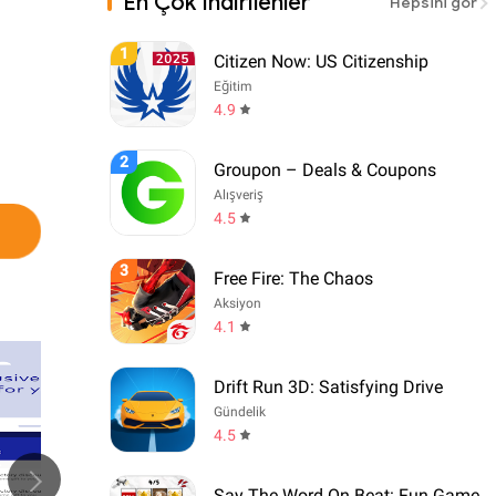
En Çok İndirilenler
Hepsini gör
1
Citizen Now: US Citizenship
Eğitim
4.9
2
Groupon – Deals & Coupons
Alışveriş
4.5
3
Free Fire: The Chaos
Aksiyon
4.1
Drift Run 3D: Satisfying Drive
Gündelik
4.5
Say The Word On Beat: Fun Game