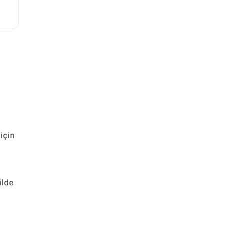
için
ilde