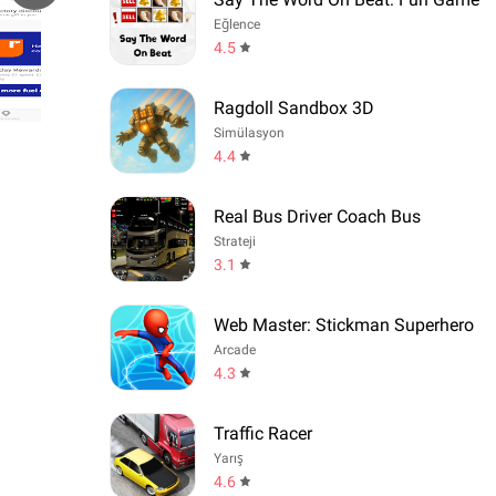
Eğlence
4.5
Ragdoll Sandbox 3D
Simülasyon
4.4
Real Bus Driver Coach Bus
Strateji
3.1
Web Master: Stickman Superhero
Arcade
4.3
Traffic Racer
Yarış
4.6