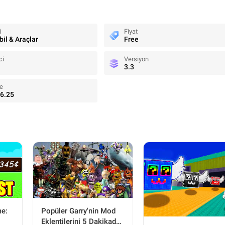
i
Fiyat
il & Araçlar
Free
ci
Versiyon
3.3
e
6.25
Popüler Garry'nin Mod
me:
Eklentilerini 5 Dakikada