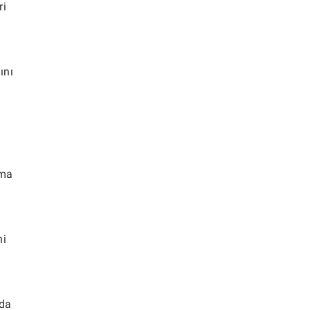
ri
ını
ıma
ni
lda