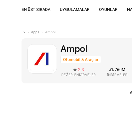
EN ÜST SIRADA
UYGULAMALAR
OYUNLAR
NA
Ev
›
apps
›
Ampol
Ampol
Otomobil & Araçlar
2.3
760M
DEĞERLENDİRMELER
İNDİRMELER