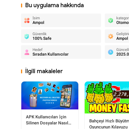
Bu uygulama hakkında
İsim
kategor
Ampol
Otomob
Güvenlik
Geliştiri
100% Safe
Ampol
Hedef
Güncell
Sıradan Kullanıcılar
2025.0
İlgili makaleler
APK Kullanıcıları İçin
Bahçeyi Hızlı Büyüt
Silinen Dosyalar Nasıl
Oyuncunun Kılavuzu
Kurtarılır: Adım Adım