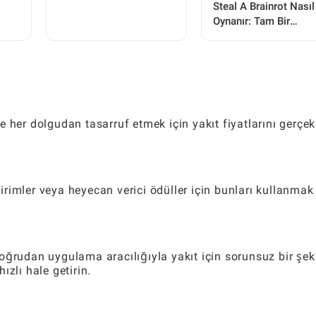
Steal A Brainrot Nasıl
Nasıl Yüklenir (Güvenli
Oynanır: Tam Bir
Bir Şekilde)
Başlangıç Kılavuzu
 her dolgudan tasarruf etmek için yakıt fiyatlarını gerçek
rimler veya heyecan verici ödüller için bunları kullanmak 
oğrudan uygulama aracılığıyla yakıt için sorunsuz bir şek
zlı hale getirin.