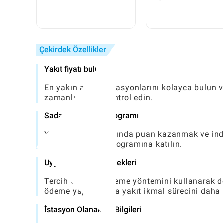
Kapsamlı Bir Rehber
Çekirdek Özellikler
Yakıt fiyatı bulucu
En yakın ampol istasyonlarını kolayca bulun ve
zamanlı olarak kontrol edin.
Sadakat Ödülleri Programı
Yakıt alımları hakkında puan kazanmak ve indi
AMPOL Ödülleri Programına katılın.
Uygun ödeme seçenekleri
Tercih ettiğiniz ödeme yöntemini kullanarak d
ödeme yapın, bu da yakıt ikmal sürecini daha hı
İstasyon Olanakları Bilgileri