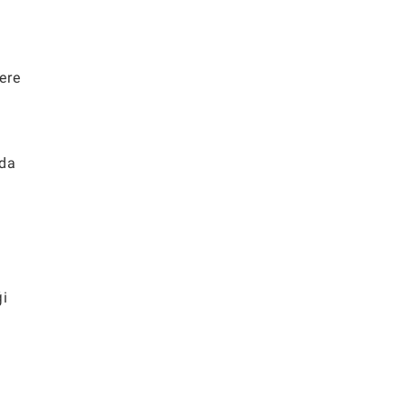
ere
nda
ği