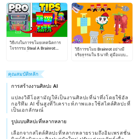
วิธีเก่งในการขโมยเทคนิคการ
โจรกรรม Steal A Brainrot:
วิธีการขโมย Brainrot อย่างมี
คู่มือทีละขั้นตอนสำหรับผู้เล่น
จริยธรรมใน 5 นาที: คู่มือแบบ
เป็นขั้นตอนสำหรับผู้เล่น Steal A
Brainrot
คุณสมบัติหลัก
การสร้างงานศิลปะ AI
แปลงวิดีโอสามัญให้เป็นงานศิลปะที่น่าทึ่งโดยใช้อัล
กอริทึม AI ขั้นสูงที่วิเคราะห์ภาพและใช้สไตล์ศิลปะที่
เป็นเอกลักษณ์
รูปแบบศิลปะที่หลากหลาย
เลือกจากสไตล์ศิลปะที่หลากหลายรวมถึงอิมเพรสชั่น