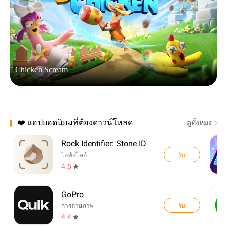
Chicken Scream
A
❤️ แอปยอดนิยมที่ต้องดาวน์โหลด
ดูทั้งหมด
Rock Identifier: Stone ID
รับ
ไลฟ์สไตล์
4.5
GoPro
รับ
การถ่ายภาพ
4.4