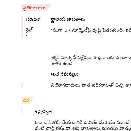
ప్రతికూలాలు
పరిమిత అంతర్జాతీయ జాబితాలు
రైట్‌మోవ్ ప్రధానంగా UK మార్కెట్‌పై దృష్టి పెడుతుంద
కాకపోవచ్చు.
చందా సేవలు
కొన్ని వివరణాత్మక మార్కెట్ విశ్లేషణ సాధనాలకు చంద
నిరోధించే అవకాశం ఉంది.
పరికర అనుకూలత సమస్యలు
కొంతమంది వినియోగదారులు పాత పరికరాలతో చిన్న అనుక
ధర
ఉచిత ప్రాప్యత
రైట్‌మోవ్ డౌన్‌లోడ్ చేయడానికి ఉచితం మరియు ముందస్
ఎటువంటి ఛార్జీ లేకుండా ఆస్తి జాబితాలు మరియు హెచ్