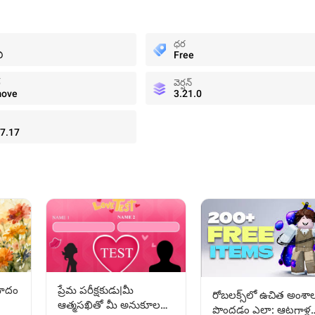
ధర
ి
Free
్
వెర్షన్
move
3.21.0
7.17
రమాదం
ప్రేమ పరీక్షకుడు|మీ
రోబ‌లక్స్‌లో ఉచిత అంశా
ఆత్మసఖితో మీ అనుకూలత
పొందడం ఎలా: ఆటగాళ్ల