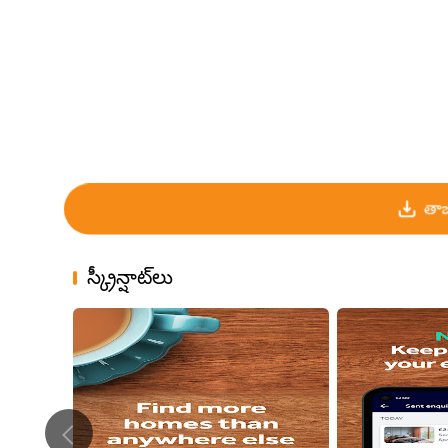
తాజ
స్క్రీన్షాట్‌లు