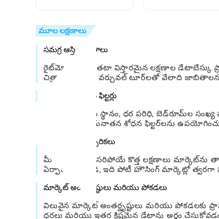
తెలుసుకోవాలి?
మూల లక్షణాలు
సమగ్ర ఆస్తి జాబితాలు
రైట్‌మోవ్ UK అంతటా విస్తారమైన లక్షణాల డేటాబేస్కు 
చిత్రాలు మరియు వర్చువల్ టూర్‌లతో వేలాది జాబితాలను
అధునాతన శోధన ఫిల్టర్లు
వినియోగదారులు స్థానం, ధర పరిధి, బెడ్‌రూమ్‌ల సంఖ్
తగ్గించడానికి అధునాతన శోధన ఫిల్టర్‌లను ఉపయోగించు
రియల్ టైమ్ హెచ్చరికలు
మీ ప్రమాణాలకు సరిపోయే కొత్త లక్షణాలు మార్కెట్‌ను తా
ఏర్పాటు చేయండి, ఇది పోటీ హౌసింగ్ మార్కెట్లో త్వరగ
మార్కెట్ అంతర్దృష్టులు మరియు పోకడలు
విలువైన మార్కెట్ అంతర్దృష్టులు మరియు పోకడలకు ప్రాప
ధరలు మరియు ఇతర క్లిష్టమైన డేటాను అర్థం చేసుకో