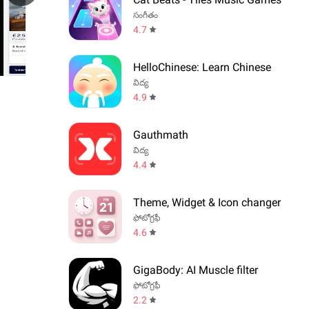
సంగీతం
4.7
HelloChinese: Learn Chinese
విద్య
4.9
Gauthmath
విద్య
4.4
Theme, Widget & Icon changer
ఫోటోగ్రఫీ
4.6
GigaBody: AI Muscle filter
ఫోటోగ్రఫీ
2.2