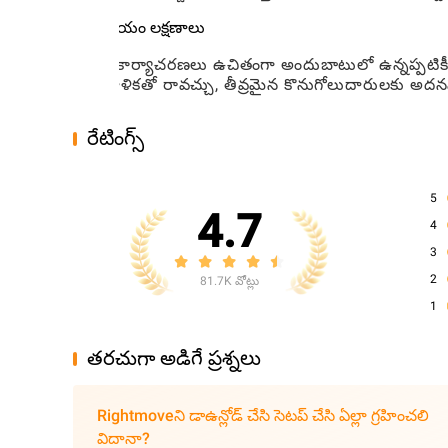
ప్రీమియం లక్షణాలు
కోర్ కార్యాచరణలు ఉచితంగా అందుబాటులో ఉన్నప్పటికీ,
ప్రణాళికతో రావచ్చు, తీవ్రమైన కొనుగోలుదారులకు అదన
రేటింగ్స్
5
4.7
4
3
2
81.7K వోట్లు
1
తరచుగా అడిగే ప్రశ్నలు
Rightmoveని డాఉన్లోడ్ చేసి సెటప్ చేసి ఏల్లా గ్రహించలి
విదానా?