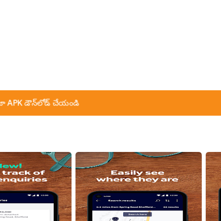
ా APK డౌన్‌లోడ్ చేయండి