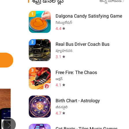
శీఘ్ర డౌన్‌లోడ్లు
అన్ని చూడండి
1
Dalgona Candy Satisfying Game
సిమ్యులేషన్
4.4
2
Real Bus Driver Coach Bus
వ్యూహరచన
3.1
3
Free Fire: The Chaos
ఆక్షన్
4.1
Birth Chart - Astrology
జీవనశైలి
4.7
Cat Beats - Tiles Music Games