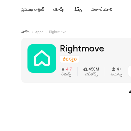
ప్రముఖ ర్యాంక్
యాప్స్
గేమ్స్
ఎలా చేయాలి
హోమ్
›
apps
›
Rightmove
Rightmove
జీవనశైలి
4.7
450M
4+
రేటింగ్స్
డౌన్‌లోడ్స్
వయస్సు