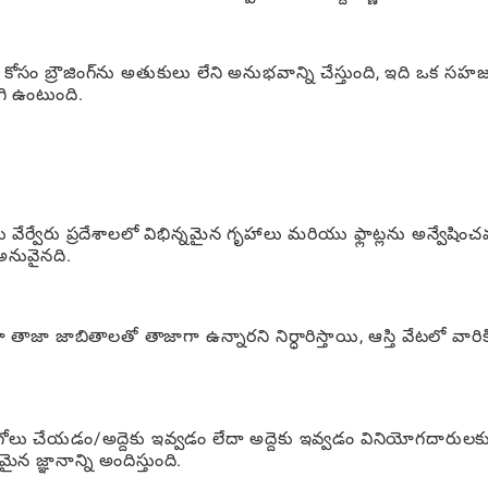
కోసం బ్రౌజింగ్‌ను అతుకులు లేని అనుభవాన్ని చేస్తుంది, ఇది ఒక స
గి ఉంటుంది.
వేర్వేరు ప్రదేశాలలో విభిన్నమైన గృహాలు మరియు ఫ్లాట్లను అన్వేషించ
 అనువైనది.
తాజా జాబితాలతో తాజాగా ఉన్నారని నిర్ధారిస్తాయి, ఆస్తి వేటలో వారిక
ుగోలు చేయడం/అద్దెకు ఇవ్వడం లేదా అద్దెకు ఇవ్వడం వినియోగదారులకు 
 జ్ఞానాన్ని అందిస్తుంది.