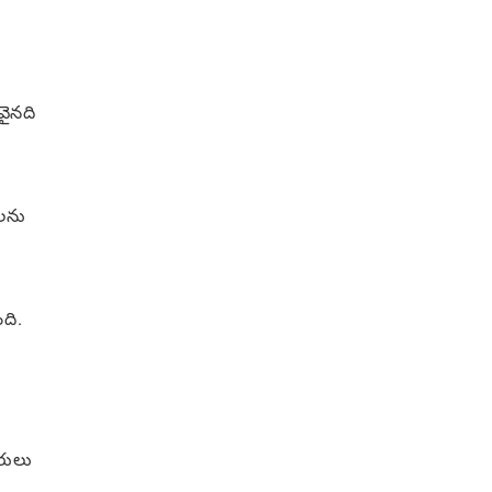
వైనది
ులను
ది.
ారులు