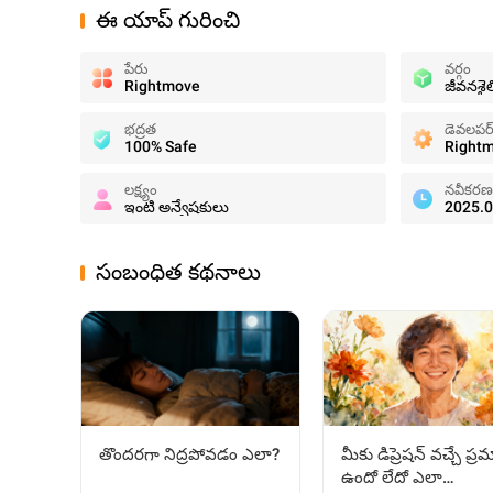
ఈ యాప్ గురించి
పేరు
వర్గం
Rightmove
జీవనశైల
భద్రత
డెవలపర
100% Safe
Right
లక్ష్యం
నవీకరణ
ఇంటి అన్వేషకులు
2025.0
సంబంధిత కథనాలు
తొందరగా నిద్రపోవడం ఎలా?
మీకు డిప్రెషన్ వచ్చే ప్
ఉందో లేదో ఎలా