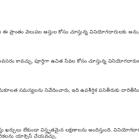
ి, ఇది ఈ ప్రాంతం వెలుపల ఆస్తుల కోసం చూస్తున్న వినియోగదారులకు అను
ా అవసరం కావచ్చు, పూర్తిగా ఉచిత సేవల కోసం చూస్తున్న వినియోగదార
ూలత సమస్యలను నివేదించారు, ఇది ఉపశీర్షిక పనితీరుకు దారితీసిం
తు ఖర్చులు లేకుండా విస్తృతమైన లక్షణాలను అందిస్తుంది. వినియోగద
చరికలను యాక్సెస్ చేయవచ్చు.