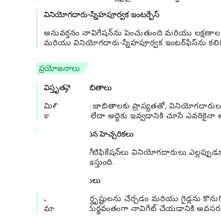
వినియోగదారు-స్నేహపూర్వక ఇంటర్ఫేస్
అనువర్తనం నావిగేషన్‌ను పెంచుతుంది మరియు లక్షణాల 
మరియు వినియోగదారు-స్నేహపూర్వక ఇంటర్‌ఫేస్‌ను కలి
ప్రయోజనాలు
విస్తృతమైన జాబితాలు
మిలియన్ల ఆస్తి జాబితాలకు ప్రాప్యతతో, వినియోగదారులు 
ఇది కొనడానికి లేదా అద్దెకు ఇవ్వడానికి చూసే ఎవరికైనా
అనుకూలీకరించిన హెచ్చరికలు
రియల్ టైమ్ నోటిఫికేషన్‌లు వినియోగదారులు ఎల్లప్పుడూ 
పోటీతత్వాన్ని ఇస్తుంది.
సహాయక వనరులు
మార్కెట్ అంతర్దృష్టులను చేర్చడం మరియు గైడ్లను కొన
మార్కెట్‌ను సమర్థవంతంగా నావిగేట్ చేయడానికి అవసరమైన