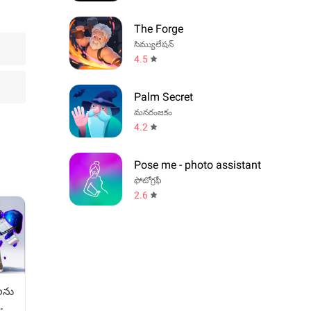
The Forge
సిమ్యులేషన్
4.5
Palm Secret
మనరంజకం
4.2
Pose me - photo assistant
ఫోటోగ్రఫీ
2.6
ల‌ను