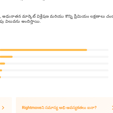
 అధునాతన మార్కెట్ విశ్లేషణ మరియు కొన్ని ప్రీమియం లక్షణాలు చం
పు విలువను అందిస్తాయి.
Rightmoveని సమాస్య అభి ఆవస్యకతలు ఐనా?