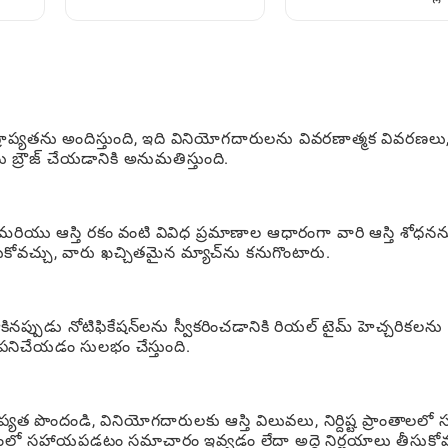
శాతం కనుగొనండి
కోసం స్టెప్-బై-స్టెప్ గైడ్
ప్రాప్యతను అందిస్తుంది, ఇది వినియోగదారులను వివరణాత్మక వివరణలు
 బ్రౌజ్ చేయడానికి అనుమతిస్తుంది.
య మరియు ఆస్తి రకం వంటి వివిధ ప్రమాణాల ఆధారంగా వారి ఆస్తి శోధనన
కోవచ్చు, వారు ఖచ్చితమైన మ్యాచ్‌ను కనుగొంటారు.
కినప్పుడు నోటిఫికేషన్‌లను స్వీకరించడానికి రియల్ టైమ్ హెచ్చరికలను
ా పనిచేయడం సులభం చేస్తుంది.
్యత పొందండి, వినియోగదారులకు ఆస్తి విలువలు, నిర్దిష్ట ప్రాంతాలలో
వడంలో సహాయపడటం సమాచారం ఇవ్వడం లేదా అద్దె నిర్ణయాలు తీసుకో