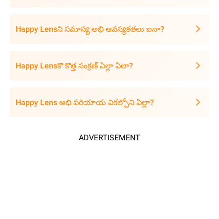
Happy Lensని సమాస్య అభి ఆవస్యకతలు ఐనా?
Happy Lensకొ కొత్త సంక్రణ్ ఏల్లా ఏలా?
Happy Lens అభి పరియాయ వికల్పోని ఏల్లా?
ADVERTISEMENT