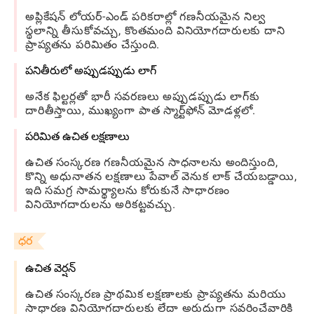
అప్లికేషన్ లోయర్-ఎండ్ పరికరాల్లో గణనీయమైన నిల్వ
స్థలాన్ని తీసుకోవచ్చు, కొంతమంది వినియోగదారులకు దాని
ప్రాప్యతను పరిమితం చేస్తుంది.
పనితీరులో అప్పుడప్పుడు లాగ్
అనేక ఫిల్టర్లతో భారీ సవరణలు అప్పుడప్పుడు లాగ్‌కు
దారితీస్తాయి, ముఖ్యంగా పాత స్మార్ట్‌ఫోన్ మోడళ్లలో.
పరిమిత ఉచిత లక్షణాలు
ఉచిత సంస్కరణ గణనీయమైన సాధనాలను అందిస్తుంది,
కొన్ని అధునాతన లక్షణాలు పేవాల్ వెనుక లాక్ చేయబడ్డాయి,
ఇది సమగ్ర సామర్థ్యాలను కోరుకునే సాధారణం
వినియోగదారులను అరికట్టవచ్చు.
ధర
ఉచిత వెర్షన్
ఉచిత సంస్కరణ ప్రాథమిక లక్షణాలకు ప్రాప్యతను మరియు
సాధారణ వినియోగదారులకు లేదా అరుదుగా సవరించేవారికి