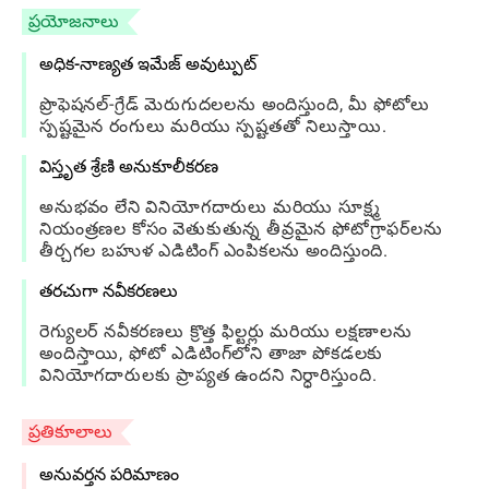
ప్రయోజనాలు
అధిక-నాణ్యత ఇమేజ్ అవుట్పుట్
ప్రొఫెషనల్-గ్రేడ్ మెరుగుదలలను అందిస్తుంది, మీ ఫోటోలు
స్పష్టమైన రంగులు మరియు స్పష్టతతో నిలుస్తాయి.
విస్తృత శ్రేణి అనుకూలీకరణ
అనుభవం లేని వినియోగదారులు మరియు సూక్ష్మ
నియంత్రణల కోసం వెతుకుతున్న తీవ్రమైన ఫోటోగ్రాఫర్‌లను
తీర్చగల బహుళ ఎడిటింగ్ ఎంపికలను అందిస్తుంది.
తరచుగా నవీకరణలు
రెగ్యులర్ నవీకరణలు క్రొత్త ఫిల్టర్లు మరియు లక్షణాలను
అందిస్తాయి, ఫోటో ఎడిటింగ్‌లోని తాజా పోకడలకు
వినియోగదారులకు ప్రాప్యత ఉందని నిర్ధారిస్తుంది.
ప్రతికూలాలు
అనువర్తన పరిమాణం