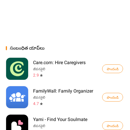
సంబంధిత యాప్‌లు
Care.com: Hire Caregivers
పొందండి
జీవనశైలి
2.9
FamilyWall: Family Organizer
పొందండి
జీవనశైలి
4.7
Yami - Find Your Soulmate
పొందండి
జీవనశైలి