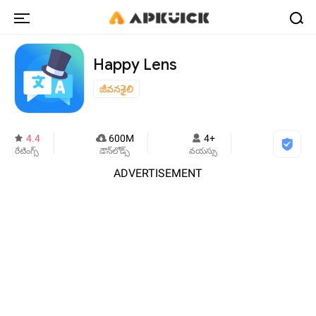
Happy Lens
జీవనశైలి
4.4
600M
4+
రేటింగ్స్
డౌన్‌లోడ్స్
వయస్సు
ADVERTISEMENT