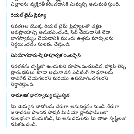
చిత్రాలను వ్యక్తిగతీకరించడానికి మిమ్మల్ని అనుమతిస్తుంది.
రియల్ టైమ్ ప్రివ్యూ
సవరణల యొక్క రియల్ టైమ్ ప్రివ్యూలతో తక్షణ
అభిప్రాయాన్ని అనుభవించండి, సేవ్ చేయడానికి లేదా
భాగస్వామ్యం చేయడానికి ముందు ఉత్తమ మార్పులను
నిర్ణయించడం సులభం చేస్తుంది.
వినియోగదారు-స్నేహపూర్వక ఇంటర్ఫేస్
సరళతను దృష్టిలో ఉంచుకుని రూపొందించబడిన, హ్యాపీ లెన్స్
ప్రారంభకులు కూడా అధునాతన ఎడిటింగ్ సాధనాలను
నావిగేట్ చేయగలరని మరియు ఉపయోగించగలరని
నిర్ధారిస్తుంది.
సామాజిక భాగస్వామ్య సమైక్యత
మీ మెరుగైన ఫోటోలను నేరుగా అనువర్తనం నుండి నేరుగా
జనాదరణ పొందిన సోషల్ మీడియా ప్లాట్‌ఫామ్‌లలో
సులభంగా పంచుకోండి, మీ అనుచరులను మీ తాజా సృష్టిలతో
నవీకరించండి.