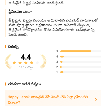
అనువైన ఫిల్టర్ల ఎంపికను అందిస్తుంది.
ప్రీమియం చందా
తీవ్రమైన ఫిల్టర్లు మరియు అధునాతన ఎడిటింగ్ సాధనాలతో
సహా పూర్తి స్థాయి లక్షణాలను చందా అన్‌లాక్ చేస్తుంది,
తీవ్రమైన ఫోటోగ్రాఫర్‌ల కోసం వినియోగదారు అనుభవాన్ని
పెంచుతుంది.
రేటింగ్స్
5
4.4
4
3
2
14.1K వోట్లు
1
తరచుగా అడిగే ప్రశ్నలు
Happy Lensని డాఉన్లోడ్ చేసి సెటప్ చేసి ఏల్లా గ్రహించలి
విదానా?