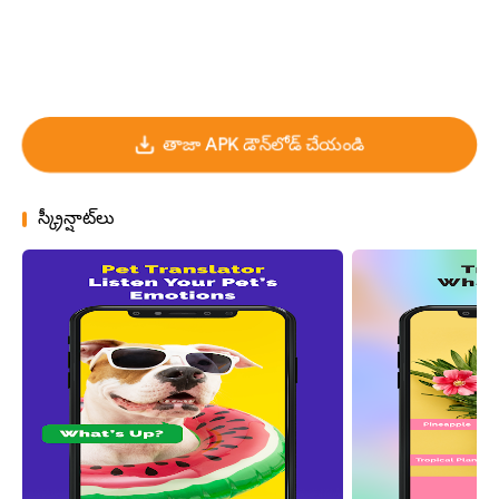
తాజా APK డౌన్‌లోడ్ చేయండి
స్క్రీన్షాట్‌లు