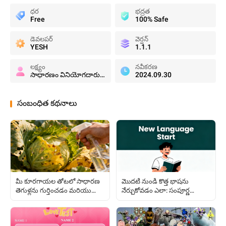
ధర
భద్రత
Free
100% Safe
డెవలపర్
వెర్షన్
YESH
1.1.1
లక్ష్యం
నవీకరణ
సాధారణం వినియోగదారులు
2024.09.30
సంబంధిత కథనాలు
మీ కూరగాయల తోటలో సాధారణ
మొదటి నుండి కొత్త భాషను
తెగుళ్లను గుర్తించడం మరియు
నేర్చుకోవడం ఎలా: సంపూర్ణ
నివారించడం ఎలా
బిగినర్స్ గైడ్