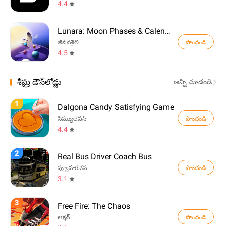
4.4
Lunara: Moon Phases & Calendar
పొందండి
జీవనశైలి
4.5
శీఘ్ర డౌన్‌లోడ్లు
అన్ని చూడండి
1
Dalgona Candy Satisfying Game
పొందండి
సిమ్యులేషన్
4.4
2
Real Bus Driver Coach Bus
పొందండి
వ్యూహరచన
3.1
3
Free Fire: The Chaos
పొందండి
ఆక్షన్