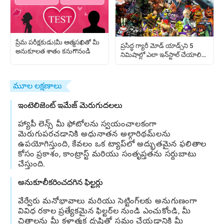
ప్రేమ పరీక్షకుడు|మీ ఆత్మసఖితో మీ
ప్రసిద్ధ గ్యారీ మోడ్ యాడ్స్‌ని 5
అనుకూలత శాతం కనుగొనండి
నిమిషాల్లో ఎలా ఇన్‌స్టాల్ చేయాలి
(సురక్షితంగా)
మూల లక్షణాలు
ఇంటెలిజెంట్ ఇమేజ్ మెరుగుదలలు
హ్యాపీ లెన్స్ మీ ఫోటోలను స్వయంచాలకంగా
మెరుగుపరచడానికి అధునాతన అల్గారిథమ్‌లను
ఉపయోగిస్తుంది, కేవలం ఒక ట్యాప్‌లో అద్భుతమైన ఫలితాల
కోసం ప్రకాశం, కాంట్రాస్ట్ మరియు సంతృప్తతను సర్దుబాటు
చేస్తుంది.
అనుకూలీకరించదగిన ఫిల్టర్లు
వేర్వేరు మనోభావాలు మరియు సెట్టింగ్‌లకు అనుగుణంగా
వివిధ రకాల ప్రత్యేకమైన ఫిల్టర్‌ల నుండి ఎంచుకోండి, మీ
చిత్రాలను మీ కళాత్మక దృష్టితో సమం చేయడానికి మీ