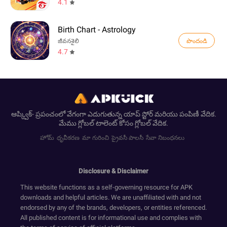
4.1
Birth Chart - Astrology
పొందండి
జీవనశైలి
4.7
ఆప్క్విక్- ప్రపంచంలో వేగంగా ఎదుగుతున్న యాప్ స్టోర్ మరియు పంపిణీ వేదిక.
మేము గ్లోబల్ టాలెంట్ కోసం గ్లోబల్ వేదిక.
హోమ్
ధృవీకరణ
మా గురించి
ప్రైవసీ పాలసీ
సేవా నిబంధనలు
Disclosure & Disclaimer
This website functions as a self-governing resource for APK
downloads and helpful articles. We are unaffiliated with and not
endorsed by any of the brands, developers, or entities referenced.
All published content is for informational use and complies with