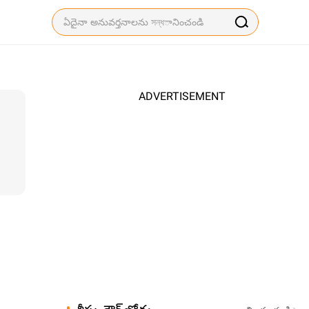
ADVERTISEMENT