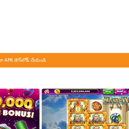
ా APK డౌన్‌లోడ్ చేయండి