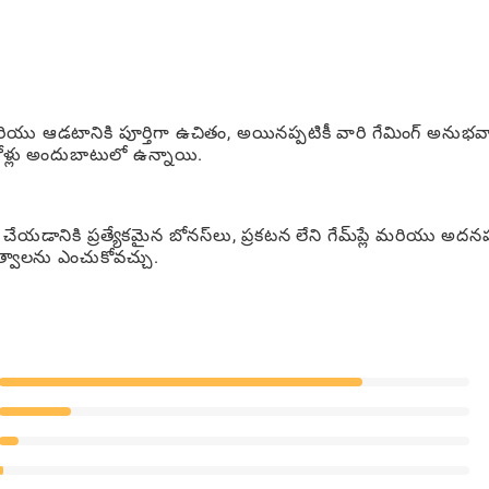
ికి మరియు ఆడటానికి పూర్తిగా ఉచితం, అయినప్పటికీ వారి గేమింగ్ అనుభవా
ళ్లు అందుబాటులో ఉన్నాయి.
యడానికి ప్రత్యేకమైన బోనస్‌లు, ప్రకటన లేని గేమ్‌ప్లే మరియు అదన
వాలను ఎంచుకోవచ్చు.