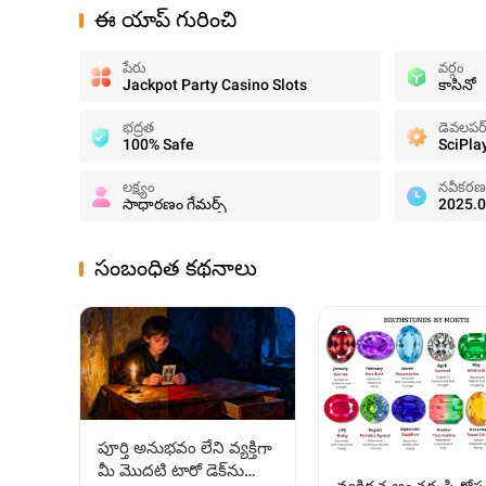
ఈ యాప్ గురించి
పేరు
వర్గం
Jackpot Party Casino Slots
కాసినో
భద్రత
డెవలపర
100% Safe
SciPla
లక్ష్యం
నవీకరణ
సాధారణం గేమర్స్
2025.0
సంబంధిత కథనాలు
పూర్తి అనుభవం లేని వ్యక్తిగా
మీ మొదటి టారో డెక్‌ను