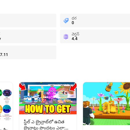
ధర
0
్
వెర్షన్
y
4.4
7.11
స్టీల్ ఎ బ్రైన్రాట్‌లో ఉచిత
బ్రైన్రాట్లు పొందటం ఎలా: