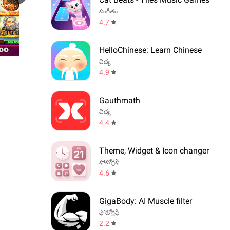
సంగీతం
4.7
HelloChinese: Learn Chinese
విద్య
4.9
Gauthmath
విద్య
4.4
Theme, Widget & Icon changer
ఫోటోగ్రఫీ
4.6
GigaBody: AI Muscle filter
ఫోటోగ్రఫీ
2.2