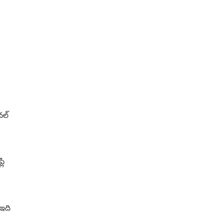
వల్
లే
ఇది