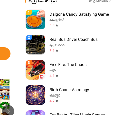
శీఘ్ర డౌన్‌లోడ్లు
అన్ని చూడండి
1
Dalgona Candy Satisfying Game
సిమ్యులేషన్
4.4
2
Real Bus Driver Coach Bus
వ్యూహరచన
3.1
3
Free Fire: The Chaos
ఆక్షన్
4.1
Birth Chart - Astrology
జీవనశైలి
4.7
Cat Beats - Tiles Music Games