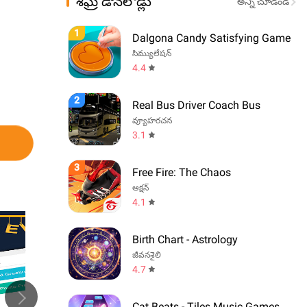
శీఘ్ర డౌన్‌లోడ్లు
అన్ని చూడండి
1
Dalgona Candy Satisfying Game
సిమ్యులేషన్
4.4
2
Real Bus Driver Coach Bus
వ్యూహరచన
3.1
3
Free Fire: The Chaos
ఆక్షన్
4.1
Birth Chart - Astrology
జీవనశైలి
4.7
Cat Beats - Tiles Music Games