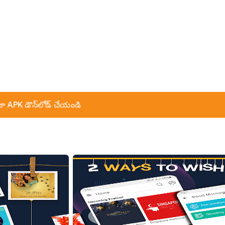
ా APK డౌన్‌లోడ్ చేయండి