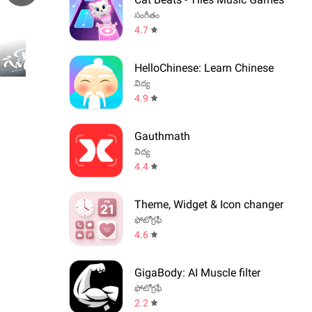
సంగీతం
4.7
HelloChinese: Learn Chinese
విద్య
4.9
Gauthmath
విద్య
4.4
Theme, Widget & Icon changer
ఫోటోగ్రఫీ
4.6
GigaBody: AI Muscle filter
ఫోటోగ్రఫీ
2.2