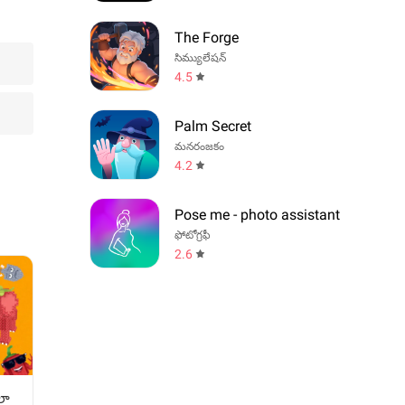
The Forge
సిమ్యులేషన్
4.5
Palm Secret
మనరంజకం
4.2
Pose me - photo assistant
ఫోటోగ్రఫీ
2.6
లా