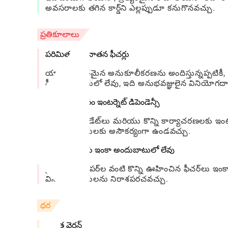
అవసరాలకు తగిన కార్డ్‌ని ఎల్లప్పుడూ కనుగొనవచ్చు.
ప్రతికూలాలు
పరిమిత అధునాతన ఫీచర్లు
యాప్ విస్తృతమైన అనుకూలీకరణను అందిస్తున్నప్పటికీ, అ
ఫీచర్‌లు ఇందులో లేవు, ఇది అనుభవజ్ఞులైన వినియోగద
నవీకరణల కోసం ఇంటర్నెట్ డిపెండెన్సీ
రెగ్యులర్ అప్‌డేట్‌లు మరియు కొన్ని కార్యాచరణలకు ఇంటర్న
వినియోగదారులకు అసౌకర్యంగా ఉండవచ్చు.
రాబోయే ఫీచర్లు ఇంకా అందుబాటులో లేవు
గ్రీటింగ్ వాల్‌పేపర్‌ల వంటి కొన్ని ఊహించిన ఫీచర్‌ల
వినియోగదారులను నిరాశపరచవచ్చు.
ధర
ఉచిత వెర్షన్