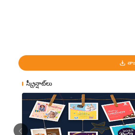
తాజ
స్క్రీన్షాట్‌లు