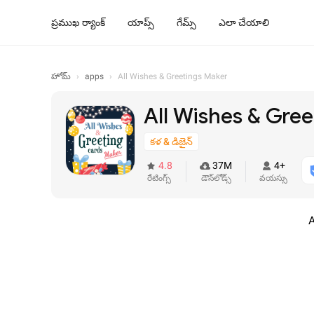
ప్రముఖ ర్యాంక్
యాప్స్
గేమ్స్
ఎలా చేయాలి
హోమ్
›
apps
›
All Wishes & Greetings Maker
All Wishes & Gre
కళ & డిజైన్
4.8
37M
4+
రేటింగ్స్
డౌన్‌లోడ్స్
వయస్సు