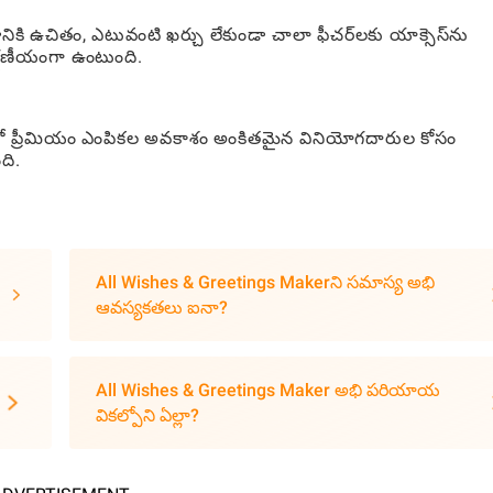
ి ఉచితం, ఎటువంటి ఖర్చు లేకుండా చాలా ఫీచర్‌లకు యాక్సెస్‌ను
్షణీయంగా ఉంటుంది.
్తులో ప్రీమియం ఎంపికల అవకాశం అంకితమైన వినియోగదారుల కోసం
ది.
All Wishes & Greetings Makerని సమాస్య అభి
ఆవస్యకతలు ఐనా?
All Wishes & Greetings Maker అభి పరియాయ
వికల్పోని ఏల్లా?