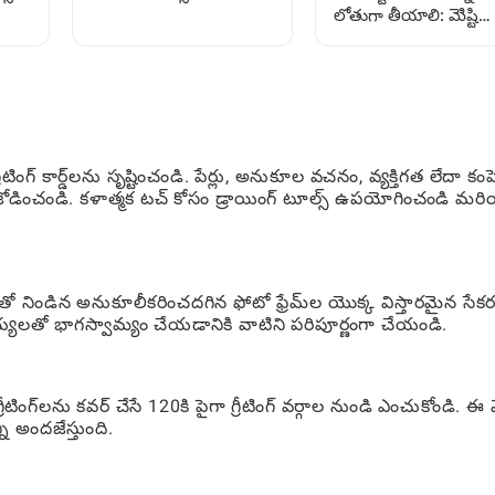
లోతుగా తీయాలి: మెిష్టి
శిని
మరియు మోడ్స్ ఇన్స్టాల్
ఆటగాళ్ళ కోసం ప్రశ్నల-
చేయాలి: పూర్తి గైడ్
ప్రశ్నల పద్ధతి
ంగ్ కార్డ్‌లను సృష్టించండి. పేర్లు, అనుకూల వచనం, వ్యక్తిగత లేదా కంప
లను జోడించండి. కళాత్మక టచ్ కోసం డ్రాయింగ్ టూల్స్ ఉపయోగించండి మర
తో నిండిన అనుకూలీకరించదగిన ఫోటో ఫ్రేమ్‌ల యొక్క విస్తారమైన సే
్యులతో భాగస్వామ్యం చేయడానికి వాటిని పరిపూర్ణంగా చేయండి.
ింగ్‌లను కవర్ చేసే 120కి పైగా గ్రీటింగ్ వర్గాల నుండి ఎంచుకోండి. ఈ వ
ి అందజేస్తుంది.