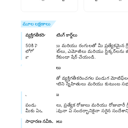
చేయాలి (సురక్షితంగా)
కోసం దశలవారీ మార్గదర్
మూల లక్షణాలు
వ్యక్తిగతీకరించిన గ్రీటింగ్ కార్డ్‌లు
50కి పైగా ఫాంట్‌లు మరియు రంగులతో మీ ప్రత్యేకమైన గ్రీటి
లోగోలు, ప్రసిద్ధ కోట్‌లు, ఎమోజీలు మరియు స్టిక్కర్‌
వాటర్‌మార్క్‌లు లేకుండా షేర్ చేయండి.
గ్రీటింగ్ ఫోటో ఫ్రేమ్‌లు
మీరు మీ ఫోటోలతో వ్యక్తిగతీకరించగల పండుగ మోటిఫ్‌ల
అన్వేషించండి, వాటిని స్నేహితులు మరియు కుటుంబ సభ
విస్తృతమైన వర్గాలు
పండుగ సందర్భాలు, ప్రత్యేక రోజులు మరియు రోజువారీ గ్రీట
మీకు ఏడాది పొడవునా ఏ సందర్భానికైనా సరైన సందేశాన్న
సాధారణ నవీకరణలు