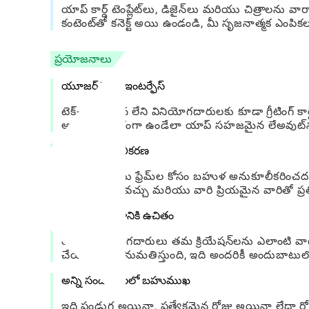
యాప్ కార్డ్ టెంప్లేట్‌లు, డిజైన్‌లు మరియు చిత్రాలను 
కంటెంట్‌తో కనెక్ట్ అయి ఉండండి, మీ సృజనాత్మక ఎంపి
ప్రయోజనాలు
యూజర్ ఫ్రెండ్లీ ఇంటర్ఫేస్
టెక్-అవగాహన లేని వినియోగదారులకు కూడా గ్రీటింగ
ఆనందదాయకంగా ఉండేలా యాప్ సహజమైన లేఅవుట్‌ను 
అధిక అనుకూలీకరణ
కార్డ్‌లు మరియు ఫ్రేమ్‌ల కోసం బహుళ అనుకూలీకరిం
ప్రకాశింపజేయవచ్చు మరియు వారి ప్రియమైన వారితో ప్రతి
ఉపయోగించడానికి ఉచితం
యాప్ వినియోగదారులు తమ క్రియేషన్‌లను ఎలాంటి వాట
చేయడానికి అనుమతిస్తుంది, ఇది అందరికీ అందుబాటుల
అన్ని సందర్భాలలో బహుముఖ
ఇది పండుగ అయినా, ప్రత్యేకమైన రోజు అయినా లేదా రో