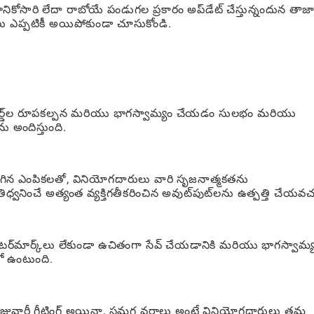
వారానికోసారి లేదా రాబోయే పండుగల ప్రకారం అప్‌డేట్ చేస్తున్నందున తాజ
కలు ఎప్పటికీ అయిపోకుండా చూసుకోండి.
్ కార్డ్‌ల రూపకల్పన మరియు భాగస్వామ్యం చేయడం సులభం మరియు
అందిస్తుంది.
చదగిన ఎంపికలతో, వినియోగదారులు వారి సృజనాత్మకతను
ధ్వనించే అత్యంత వ్యక్తిగతీకరించిన అవుట్‌పుట్‌లను ఉత్పత్తి చేయవచ్
ర్‌మార్క్‌లు లేకుండా ఉచితంగా సేవ్ చేయడానికి మరియు భాగస్వామ్
ో ఉంటుంది.
జువారీ గ్రీటింగ్ అయినా, సమగ్ర వర్గాలు అంటే వినియోగదారులు తమ