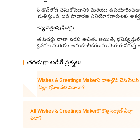
యాప్ డౌన్‌లోడ్ చేసుకోవడానికి మరియు ఉపయోగించడానిక
అనుమతిస్తుంది, ఇది సాధారణ వినియోగదారులకు ఆకర
సంభావ్య చెల్లింపు ఫీచర్లు
ప్రస్తుత ఫీచర్లు చాలా వరకు ఉచితం అయితే, భవిష్యత
కార్యాచరణ మరియు అనుకూలీకరణను మెరుగుపరుస్తుం
తరచుగా అడిగే ప్రశ్నలు
All Wishes & Greetings Makerని డాఉన్లోడ్ చేసి సెటప్
చేసి ఏల్లా గ్రహించలి విదానా?
All Wishes & Greetings Makerకొ కొత్త సంక్రణ్ ఏల్లా
ఏలా?