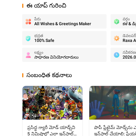
ఈ యాప్ గురించి
పేరు
వర్గం
All Wishes & Greetings Maker
కళ & డి
భద్రత
డెవలపర
100% Safe
Raxa 
లక్ష్యం
నవీకరణ
సాధారణ వినియోగదారులు
2026.0
సంబంధిత కథనాలు
ప్రసిద్ధ గ్యారీ మోడ్ యాడ్స్‌ని
పాపీ ప్లేటైమ్ మోడ్స్‌ను
5 నిమిషాల్లో ఎలా ఇన్‌స్టాల్
ఇన్‌స్టాల్ చేయాలి: ప్లేయర