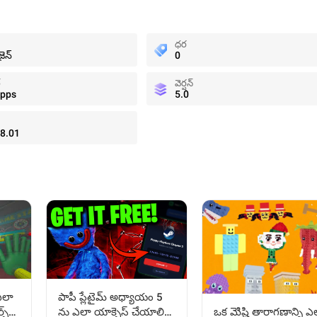
ధర
జైన్
0
్
వెర్షన్
Apps
5.0
8.01
 ఎలా
పాపీ ప్లేటైమ్ అధ్యాయం 5
ఒక మెిష్టి తారాగణాన్ని ఎ
్స్
ను ఎలా యాక్సెస్ చేయాలి