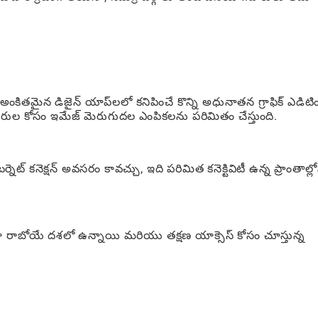
ంకితమైన డిజైన్ యాప్‌లలో కనిపించే కొన్ని అధునాతన గ్రాఫిక్ ఎడిటిం
ారుల కోసం ఇమేజ్ మెరుగుదల ఎంపికలను పరిమితం చేస్తుంది.
ెట్ కనెక్షన్ అవసరం కావచ్చు, ఇది పరిమిత కనెక్టివిటీ ఉన్న ప్రాంతాల్లో
ు ఇంకా రాబోయే దశలో ఉన్నాయి మరియు తక్షణ యాక్సెస్ కోసం చూస్తున్న