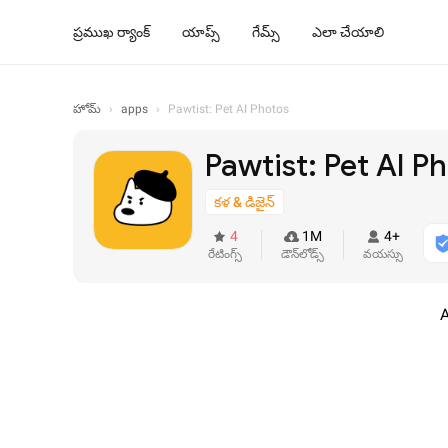
ప్రముఖ ర్యాంక్
యాప్స్
గేమ్స్
ఎలా చేయాలి
హోమ్
›
apps
›
Pawtist: Pet AI Photos
Pawtist: Pet AI P
కళ & డిజైన్
4
1M
4+
రేటింగ్స్
డౌన్‌లోడ్స్
వయస్సు