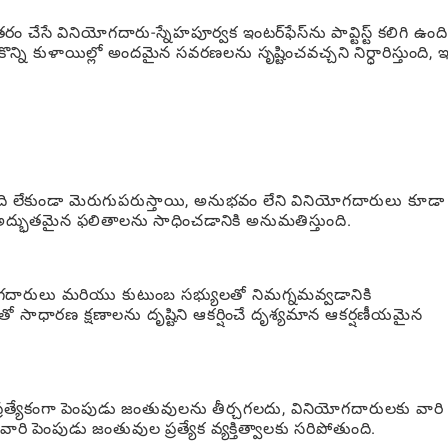
ం చేసే వినియోగదారు-స్నేహపూర్వక ఇంటర్‌ఫేస్‌ను పావ్టిస్ట్ కలిగి ఉంది
న్ని కుళాయిల్లో అందమైన సవరణలను సృష్టించవచ్చని నిర్ధారిస్తుంది, ఇ
బంది లేకుండా మెరుగుపరుస్తాయి, అనుభవం లేని వినియోగదారులు కూడా
 అద్భుతమైన ఫలితాలను సాధించడానికి అనుమతిస్తుంది.
నియోగదారులు మరియు కుటుంబ సభ్యులతో నిమగ్నమవ్వడానికి
తో సాధారణ క్షణాలను దృష్టిని ఆకర్షించే దృశ్యమాన ఆకర్షణీయమైన
ి ప్రత్యేకంగా పెంపుడు జంతువులను తీర్చగలదు, వినియోగదారులకు వారి
 వారి పెంపుడు జంతువుల ప్రత్యేక వ్యక్తిత్వాలకు సరిపోతుంది.