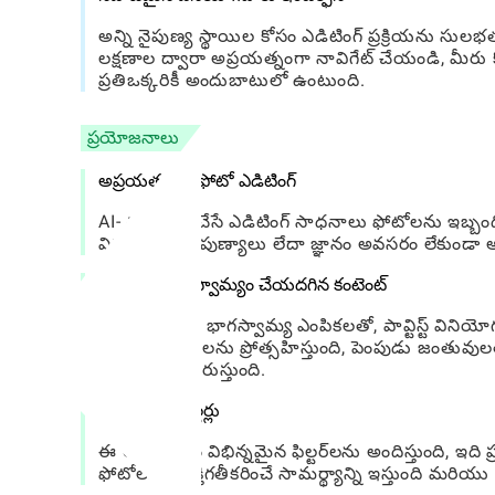
అన్ని నైపుణ్య స్థాయిల కోసం ఎడిటింగ్ ప్రక్రియను సులభతర
లక్షణాల ద్వారా అప్రయత్నంగా నావిగేట్ చేయండి, మీరు కొ
ప్రతిఒక్కరికీ అందుబాటులో ఉంటుంది.
ప్రయోజనాలు
అప్రయత్నంగా ఫోటో ఎడిటింగ్
AI- శక్తితో పనిచేసే ఎడిటింగ్ సాధనాలు ఫోటోలను ఇబ్
విస్తృతమైన నైపుణ్యాలు లేదా జ్ఞానం అవసరం లేకుండా
అధికంగా భాగస్వామ్యం చేయదగిన కంటెంట్
అతుకులు లేని భాగస్వామ్య ఎంపికలతో, పావ్టిస్ట్ వి
వినియోగదారులను ప్రోత్సహిస్తుంది, పెంపుడు జంతువుల
కంటెంట్‌గా మారుస్తుంది.
విస్తృత శ్రేణి ఫిల్టర్లు
ఈ అనువర్తనం విభిన్నమైన ఫిల్టర్‌లను అందిస్తుంది, ఇద
ఫోటోలను వ్యక్తిగతీకరించే సామర్థ్యాన్ని ఇస్తుంది మరియు