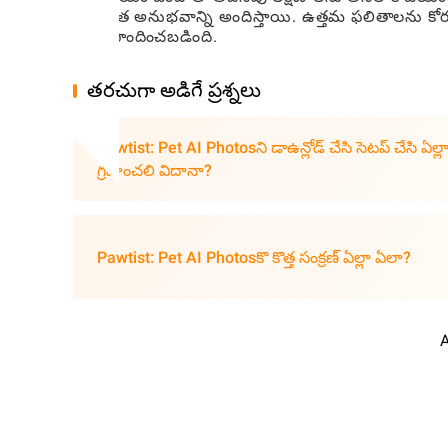
రహిత అనుభవాన్ని అందిస్తాయి. ఉత్తమ ఫలితాలను 
రూపొందించబడింది.
తరచుగా అడిగే ప్రశ్నలు
Pawtist: Pet AI Photosని డాఉన్లోడ్ చేసి సెటప్ చేసి ఏల్ల
గ్రహించలి విదానా?
Pawtist: Pet AI Photosకొ కొత్త సంక్రణ్ ఏల్లా ఏలా?