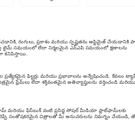
మరియు ఆనందించాలి:
ప్రారంభం నుండి ప్రో గైడ్
పూర్తివGuide
వరకు
ి, రంగులు, ప్రకాశం మరియు స్పష్టతను ఆప్టిమైజ్ చేయడానికి పావ్టి
 ప్లే టైమ్ సమయంలో లేదా నిర్మలమైన ఎన్ఎపి సమయంలో క్షణాలను
ా కనిపిస్తాయి.
ప్రత్యేకమైన ఫిల్టర్లు మరియు ప్రభావాలను అన్వేషించండి. కేవలం ట్యాప్
విచిత్రమైన ఫ్రేమ్‌లు లేదా శక్తివంతమైన అతివ్యాప్తులను వర్తించండి మరియ
్ మరియు ఫేస్‌బుక్ వంటి ప్రసిద్ధ సోషల్ మీడియా ప్లాట్‌ఫామ్‌లకు
చెప్పే సంతోషకరమైన చిత్రాలతో మీ అనుచరులను నిమగ్నం చేయండి, త