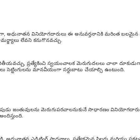
ించగా, అధునాతన వినియోగదారులు ఈ అనువర్తనానికి మరింత బలమైన
సామర్థ్యాలు లేవని కనుగొనవచ్చు.
దారితీయవచ్చు, ప్రత్యేకించి స్వయంచాలక మెరుగుదలలు చాలా దూకుడుగ
లు సెట్టింగులను మానవీయంగా సర్దుబాటు చేయాల్సి ఉంటుంది.
ేకుండా పెంపుడు జంతువులను మెరుగుపరచాలనుకునే సాధారణం వినియోగదార
ందిస్తుంది.
 అధునాతన ఎడిటింగ్ సాధనాలు, ప్రత్యేకమైన ఫిల్టర్లు మరియు ప్రకట