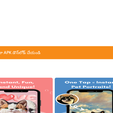
ా APK డౌన్‌లోడ్ చేయండి