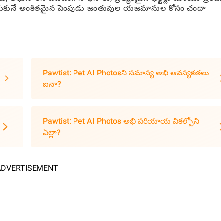
కోరుకునే అంకితమైన పెంపుడు జంతువుల యజమానుల కోసం చందా
ా
Pawtist: Pet AI Photosని సమాస్య అభి ఆవస్యకతలు
ఐనా?
Pawtist: Pet AI Photos అభి పరియాయ వికల్పోని
ఏల్లా?
ADVERTISEMENT