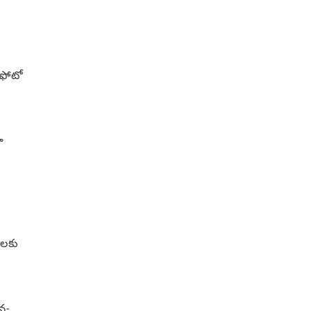
 ఫోటో
ా
ులకు
న-