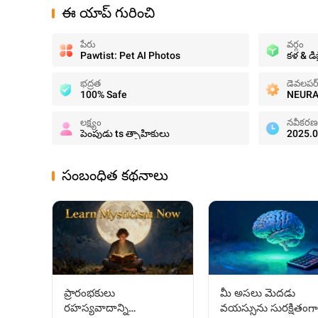
ఈ యాప్ గురించి
పేరు
వర్గం
Pawtist: Pet AI Photos
కళ & డి
భద్రత
డెవలపర
100% Safe
NEURA
లక్ష్యం
నవీకరణ
పెంపుడు ts త్సాహికులు
2025.0
సంబంధిత కథనాలు
ప్రారంభకులు
మీ అసలు మెదడు
రహస్యవాదాన్ని
వయస్సును సురక్షితంగా