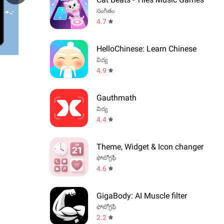
సంగీతం
4.7
HelloChinese: Learn Chinese
విద్య
4.9
Gauthmath
విద్య
4.4
Theme, Widget & Icon changer
ఫోటోగ్రఫీ
4.6
GigaBody: AI Muscle filter
ఫోటోగ్రఫీ
2.2