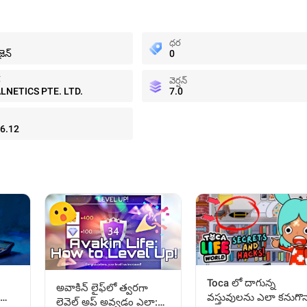
ధర
జైన్
0
్
వెర్షన్
LNETICS PTE. LTD.
7.0
6.12
Toca లో దాగున్న
అవాకిన్ లైఫ్‌లో త్వరగా
వస్తువులను ఎలా కనుగొన
లెవెల్ అప్ అవ్వడం ఎలా: