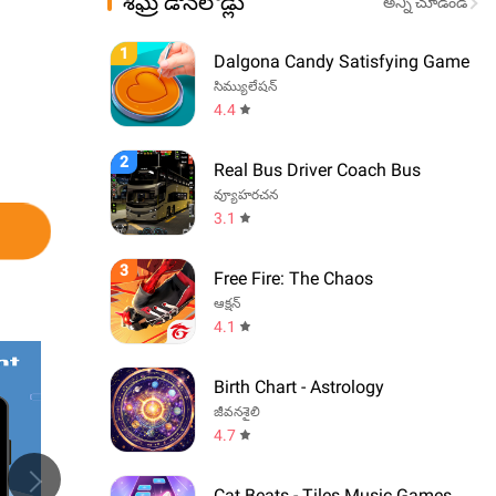
శీఘ్ర డౌన్‌లోడ్లు
అన్ని చూడండి
1
Dalgona Candy Satisfying Game
సిమ్యులేషన్
4.4
2
Real Bus Driver Coach Bus
వ్యూహరచన
3.1
3
Free Fire: The Chaos
ఆక్షన్
4.1
Birth Chart - Astrology
జీవనశైలి
4.7
Cat Beats - Tiles Music Games