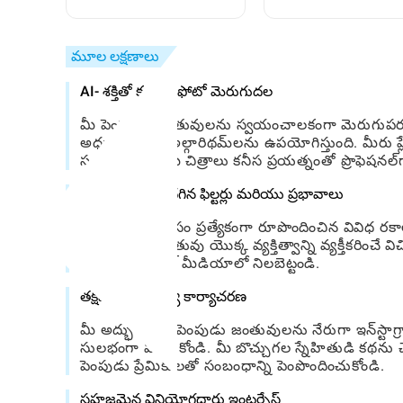
(Mysticism) ఎలా
ఎలా లెక్కించాలి
నేర్చుకోవాలి: ఒక
స్నేహపూర్వక, ఆచరణాత్మక
మూల లక్షణాలు
మార్గదర్శి
AI- శక్తితో కూడిన ఫోటో మెరుగుదల
మీ పెంపుడు జంతువులను స్వయంచాలకంగా మెరుగుపరచడానిక
అధునాతన AI అల్గారిథమ్‌లను ఉపయోగిస్తుంది. మీరు
సంగ్రహించినా, మీ చిత్రాలు కనీస ప్రయత్నంతో ప్రొఫెషనల్‌గ
అనుకూలీకరించదగిన ఫిల్టర్లు మరియు ప్రభావాలు
పిఇటి ఫోటోల కోసం ప్రత్యేకంగా రూపొందించిన వివిధ రకాల 
మీ పెంపుడు జంతువు యొక్క వ్యక్తిత్వాన్ని వ్యక్తీకరించే 
ఫోటోలను సోషల్ మీడియాలో నిలబెట్టండి.
తక్షణ భాగస్వామ్య కార్యాచరణ
మీ అద్భుతమైన పెంపుడు జంతువులను నేరుగా ఇన్‌స్టాగ్రామ
సులభంగా పంచుకోండి. మీ బొచ్చుగల స్నేహితుడి కథను 
పెంపుడు ప్రేమికులతో సంబంధాన్ని పెంపొందించుకోండి.
సహజమైన వినియోగదారు ఇంటర్ఫేస్