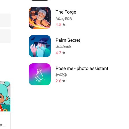
The Forge
సిమ్యులేషన్
4.5
Palm Secret
మనరంజకం
4.2
Pose me - photo assistant
ఫోటోగ్రఫీ
2.6
ాలి