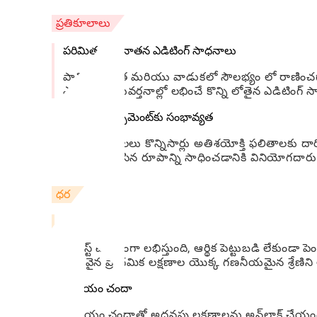
ప్రతికూలాలు
పరిమిత అధునాతన ఎడిటింగ్ సాధనాలు
పావ్టిస్ట్ సరళత మరియు వాడుకలో సౌలభ్యం లో రాణ
ఎడిటింగ్ అనువర్తనాల్లో లభించే కొన్ని లోతైన ఎడిటింగ్ 
ఓవర్ ఎన్‌హాన్స్‌మెంట్‌కు సంభావ్యత
AI మెరుగుదలలు కొన్నిసార్లు అతిశయోక్తి ఫలితాలకు 
ఉంటే. కావలసిన రూపాన్ని సాధించడానికి వినియోగదారు
ధర
ఉచిత వెర్షన్
పావ్టిస్ట్ ఉచితంగా లభిస్తుంది, ఆర్థిక పెట్టుబడి ల
అనువైన ప్రాథమిక లక్షణాల యొక్క గణనీయమైన శ్రేణిని అ
ప్రీమియం చందా
ప్రీమియం చందాతో అదనపు లక్షణాలను అన్‌లాక్ చేయండి,