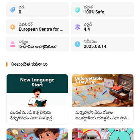
ధర
భద్రత
0
100% Safe
డెవలపర్
వెర్షన్
European Centre for Modern Languages
4.4
లక్ష్యం
నవీకరణ
సాధారణ అభ్యాసకులు
2025.08.14
సంబంధిత కథనాలు
మొదటి నుండి కొత్త భాషను
మర్చిపోలేని ఏడు రోజుల
నేర్చుకోవడం ఎలా: సంపూర్ణ
అంతర్జాతీయ యాత్రను ఎలా ప్లాన్
బిగినర్స్ గైడ్
చేయాలి