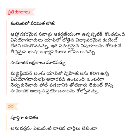
ప్రతికూలాలు
కంటెంట్‌లో పరిమిత లోతు
ఆహ్లాదకరమైన సవాళ్లు ఆకర్షణీయంగా ఉన్నప్పటికీ, కొంతమంది
వినియోగదారులు యాప్‌లో లోతైన విద్యాపరమైన కంటెంట్
లేదని కనుగొనవచ్చు, ఇది సమగ్రమైన విషయాలను కోరుకునే
తీవ్రమైన భాషా అభ్యాసకులకు లోపం కావచ్చు.
సామాజిక లక్షణాలు మారవచ్చు
మల్టీప్లేయర్ అంశం యాప్‌తో స్నేహితులను కలిగి ఉన్న
వినియోగదారులపై ఆధారపడి ఉంటుంది; ఒంటరిగా
నేర్చుకునేవారు పోటీ పడటానికి తోటివారు లేకుంటే కొన్ని
సామాజిక అభ్యాస ప్రయోజనాలను కోల్పోవచ్చు.
ధర
పూర్తిగా ఉచితం
అనువర్తనం ఎటువంటి దాచిన ఛార్జీలు లేకుండా