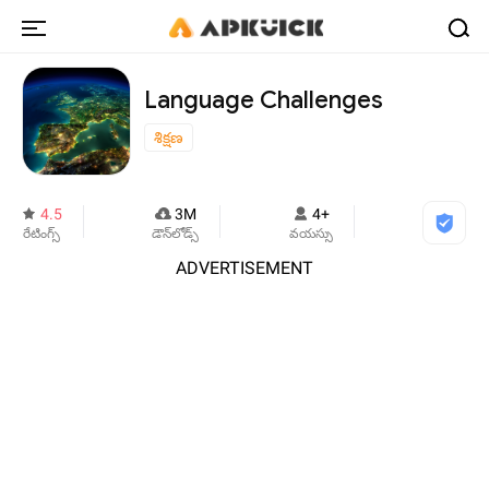
Language Challenges
శిక్షణ
4.5
3M
4+
రేటింగ్స్
డౌన్‌లోడ్స్
వయస్సు
ADVERTISEMENT