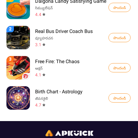
Dalgona Candy Satisfying Game
పొందండి
సిమ్యులేషన్
4.4
2
Real Bus Driver Coach Bus
పొందండి
వ్యూహరచన
3.1
3
Free Fire: The Chaos
పొందండి
ఆక్షన్
4.1
Birth Chart - Astrology
పొందండి
జీవనశైలి
4.7