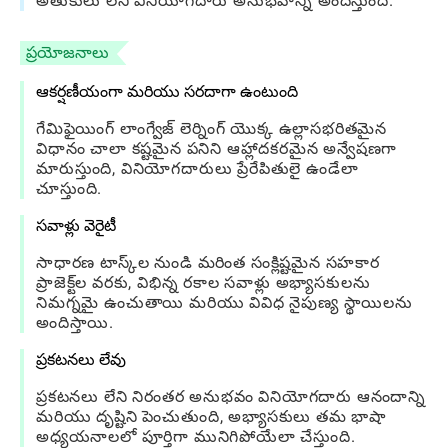
అతుకులు లేని వినియోగదారు అనుభవాన్ని అందిస్తుంది.
ప్రయోజనాలు
ఆకర్షణీయంగా మరియు సరదాగా ఉంటుంది
గేమిఫైయింగ్ లాంగ్వేజ్ లెర్నింగ్ యొక్క ఉల్లాసభరితమైన
విధానం చాలా కష్టమైన పనిని ఆహ్లాదకరమైన అన్వేషణగా
మారుస్తుంది, వినియోగదారులు ప్రేరేపితులై ఉండేలా
చూస్తుంది.
సవాళ్లు వెరైటీ
సాధారణ టాస్క్‌ల నుండి మరింత సంక్లిష్టమైన సహకార
ప్రాజెక్ట్‌ల వరకు, విభిన్న రకాల సవాళ్లు అభ్యాసకులను
నిమగ్నమై ఉంచుతాయి మరియు వివిధ నైపుణ్య స్థాయిలను
అందిస్తాయి.
ప్రకటనలు లేవు
ప్రకటనలు లేని నిరంతర అనుభవం వినియోగదారు ఆనందాన్ని
మరియు దృష్టిని పెంచుతుంది, అభ్యాసకులు తమ భాషా
అధ్యయనాలలో పూర్తిగా మునిగిపోయేలా చేస్తుంది.