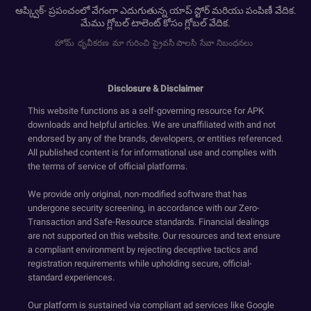
ఆప్క్విక్- ప్రపంచంలో వేగంగా ఎదుగుతున్న యాప్ స్టోర్ మరియు పంపిణీ వేదిక.
మేము గ్లోబల్ టాలెంట్ కోసం గ్లోబల్ వేదిక.
హోమ్
ధృవీకరణ
మా గురించి
ప్రైవసీ పాలసీ
సేవా నిబంధనలు
Disclosure & Disclaimer
This website functions as a self-governing resource for APK
downloads and helpful articles. We are unaffiliated with and not
endorsed by any of the brands, developers, or entities referenced.
All published content is for informational use and complies with
the terms of service of official platforms.
We provide only original, non-modified software that has
undergone security screening, in accordance with our Zero-
Transaction and Safe-Resource standards. Financial dealings
are not supported on this website. Our resources and text ensure
a compliant environment by rejecting deceptive tactics and
registration requirements while upholding secure, official-
standard experiences.
Our platform is sustained via compliant ad services like Google