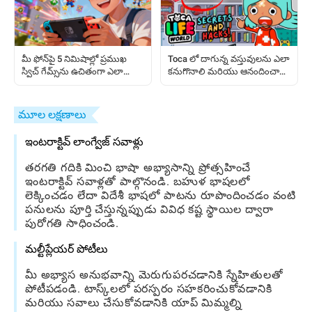
మీ ఫోన్‌పై 5 నిమిషాల్లో ప్రముఖ
Toca లో దాగున్న వస్తువులను ఎలా
స్విచ్ గేమ్స్‌ను ఉచితంగా ఎలా
కనుగొనాలి మరియు ఆనందించాలి:
ఆడాలి
పూర్తివGuide
మూల లక్షణాలు
ఇంటరాక్టివ్ లాంగ్వేజ్ సవాళ్లు
తరగతి గదికి మించి భాషా అభ్యాసాన్ని ప్రోత్సహించే
ఇంటరాక్టివ్ సవాళ్లతో పాల్గొనండి. బహుళ భాషలలో
లెక్కించడం లేదా విదేశీ భాషలో పాటను రూపొందించడం వంటి
పనులను పూర్తి చేస్తున్నప్పుడు వివిధ కష్ట స్థాయిల ద్వారా
పురోగతి సాధించండి.
మల్టీప్లేయర్ పోటీలు
మీ అభ్యాస అనుభవాన్ని మెరుగుపరచడానికి స్నేహితులతో
పోటీపడండి. టాస్క్‌లలో పరస్పరం సహకరించుకోవడానికి
మరియు సవాలు చేసుకోవడానికి యాప్ మిమ్మల్ని