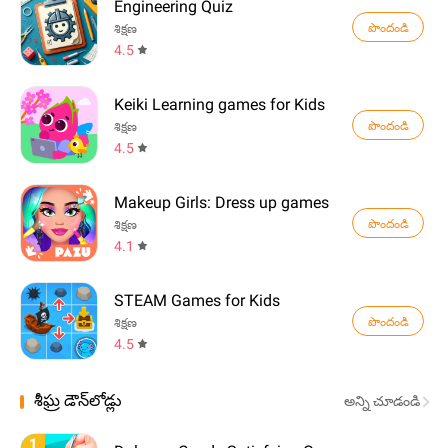
Engineering Quiz
పొందండి
శిక్షణ
4.5
Keiki Learning games for Kids
పొందండి
శిక్షణ
4.5
Makeup Girls: Dress up games
పొందండి
శిక్షణ
4.1
STEAM Games for Kids
పొందండి
శిక్షణ
4.5
శీఘ్ర డౌన్‌లోడ్లు
అన్ని చూడండి
1