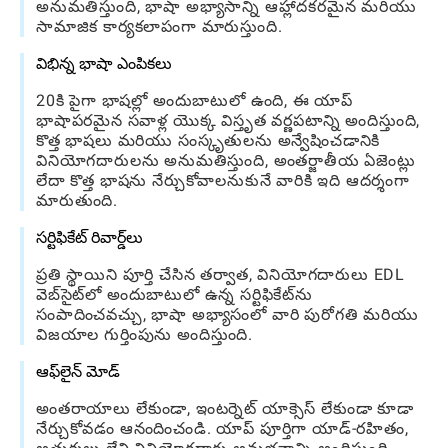
అనుమతిస్తుంది, భాషా అభ్యాసాన్ని ఆహ్లాదకరమైన మరియు
సామాజిక కార్యకలాపంగా మారుస్తుంది.
విభిన్న భాషా ఎంపికలు
20కి పైగా భాషల్లో అందుబాటులో ఉంది, ఈ యాప్
భాషాపరమైన సవాళ్ల యొక్క విస్తృత వర్ణపటాన్ని అందిస్తుంది,
కొత్త భాషలు మరియు సంస్కృతులను అన్వేషించడానికి
వినియోగదారులను అనుమతిస్తుంది, అంతర్జాతీయ ఏజెంట్లు
లేదా కొత్త భాషను నేర్చుకోవాలనుకునే వారికి ఇది ఆదర్శంగా
మారుతుంది.
సర్టిఫికేట్ రివార్డ్‌లు
ప్రతి స్థాయిని పూర్తి చేసిన తర్వాత, వినియోగదారులు EDL
వెబ్‌సైట్‌లో అందుబాటులో ఉన్న సర్టిఫికేట్‌ను
సంపాదించవచ్చు, భాషా అభ్యాసంలో వారి పురోగతి మరియు
విజయాల గుర్తింపును అందిస్తుంది.
ఆఫ్‌లైన్ మోడ్
అంతరాయాలు లేకుండా, ఇంటర్నెట్ యాక్సెస్ లేకుండా కూడా
నేర్చుకోవడం ఆనందించండి. యాప్ పూర్తిగా యాడ్-రహితం,