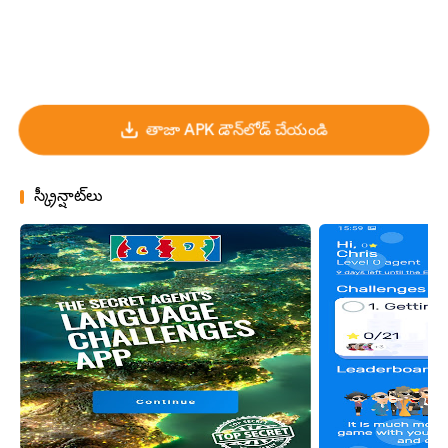
తాజా APK డౌన్‌లోడ్ చేయండి
స్క్రీన్షాట్‌లు