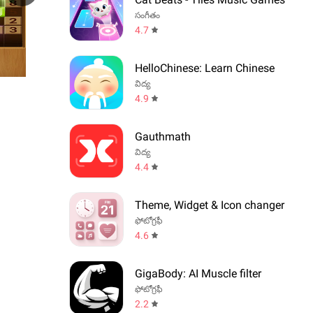
సంగీతం
4.7
HelloChinese: Learn Chinese
విద్య
4.9
Gauthmath
విద్య
4.4
Theme, Widget & Icon changer
ఫోటోగ్రఫీ
4.6
GigaBody: AI Muscle filter
ఫోటోగ్రఫీ
2.2