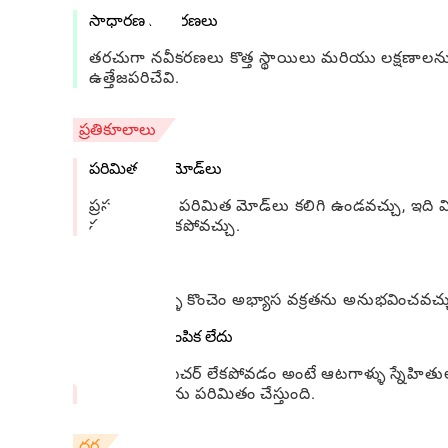
సాధారణ నవీకరణలు
తరచుగా నవీకరణలు కొత్త స్థాయిలు మరియు లక్షణాలను
ఉత్తేజపరిచేవి.
ప్రతికూలాలు
పరిమిత ఆట మోడ్‌లు
ప్రస్తుతం, ఆట పరిమిత మోడ్‌లు కలిగి ఉండవచ్చు, ఇది వి
సంతృప్తిపరచకపోవచ్చు.
అభ్యాస వక్రత
క్రొత్త ఆటగాళ్ళు కొంచెం అభ్యాస వక్రతను అనుభవించవచ్చు, 
మల్టీప్లేయర్ ఎంపిక లేదు
మల్టీప్లేయర్ ఫీచర్ లేకపోవడం అంటే ఆటగాళ్ళు స్నే
పరస్పర చర్యను పరిమితం చేస్తుంది.
ధర