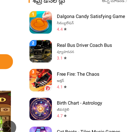
శీఘ్ర డౌన్‌లోడ్లు
అన్ని చూడండి
1
Dalgona Candy Satisfying Game
సిమ్యులేషన్
4.4
2
Real Bus Driver Coach Bus
వ్యూహరచన
3.1
3
Free Fire: The Chaos
ఆక్షన్
4.1
Birth Chart - Astrology
జీవనశైలి
4.7
Cat Beats - Tiles Music Games