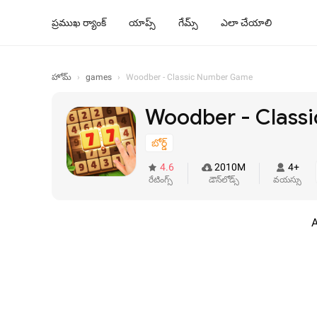
ప్రముఖ ర్యాంక్
యాప్స్
గేమ్స్
ఎలా చేయాలి
హోమ్
›
games
›
Woodber - Classic Number Game
Woodber - Class
బోర్డ్
4.6
2010M
4+
రేటింగ్స్
డౌన్‌లోడ్స్
వయస్సు