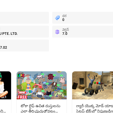
ధర
0
్
వెర్షన్
 PTE. LTD.
7.0
7.02
టోకా లైఫ్ ఉచిత దుస్తులను
గ్యారీ యొక్క మోడ్ యాడ
ఎలా తీర్చిపుచ్చుకోవటం
అని
సెటప్ ట్రిక్స్‌లో నిపుణుడిగ