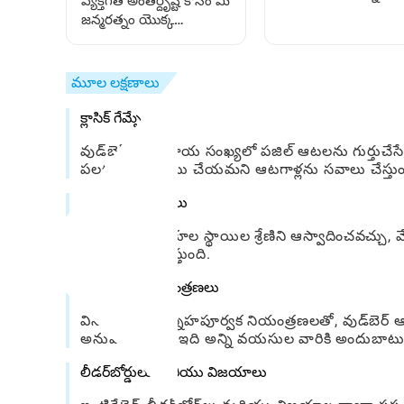
వ్యక్తిగత అంతర్దృష్టి కోసం మీ
తెలుసుకోవడం ఎలా:
జన్మరత్నం యొక్క
అమ్మాయిల కోసం ఒక
రహస్యాలను ఎలా
స్నేహపూర్వక గైడ్
అన్వేషించాలి
మూల లక్షణాలు
క్లాసిక్ గేమ్ప్లే
వుడ్‌బెర్ సాంప్రదాయ సంఖ్యలో పజిల్ ఆటలను గుర్తుచేసే న
పలకలను ఏర్పాటు చేయమని ఆటగాళ్లను సవాలు చేస్తుం
అనుకూల స్థాయిలు
ఆటగాళ్ళు అనుకూల స్థాయిల శ్రేణిని ఆస్వాదించవచ్చు, వేర
గంటలను నిర్ధారిస్తుంది.
సహజమైన నియంత్రణలు
వినియోగదారు-స్నేహపూర్వక నియంత్రణలతో, వుడ్‌బెర్ ఆట
అనుమతిస్తుంది, ఇది అన్ని వయసుల వారికి అందుబాట
లీడర్‌బోర్డులు మరియు విజయాలు