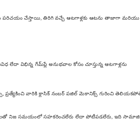
 పరిచయం చేస్తాయి, తిరిగి వచ్చే ఆటగాళ్లకు ఆటను తాజాగా మరియు
విధ లేదా విభిన్న గేమ్‌ప్లే అనుభవాల కోసం చూస్తున్న ఆటగాళ్లను
ప్రత్యేకించి వారికి క్లాసిక్ నంబర్ పజిల్ మెకానిక్స్ గురించి తెలియకపోత
హితులతో నిజ సమయంలో సహకరించలేరు లేదా పోటీపడలేరు, ఇది సామాజ