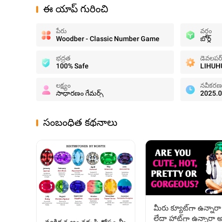
ఈ యాప్ గురించి
పేరు
వర్గం
Woodber - Classic Number Game
బోర్డ్
భద్రత
డెవలపర
100% Safe
LIHUHU
లక్ష్యం
నవీకరణ
సాధారణం గేమర్స్
2025.0
సంబంధిత కథనాలు
మీరు క్యూట్‌గా ఉన్నారా
లేదా హాట్‌గా ఉన్నారా 