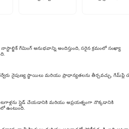
మరియు వాడటం: ఒక పూర్తి
ఎలా మారాలి: పూర్తి
మార్గదర్శిని
ఆటగాడి మార్గదర్శిని
ాస్టాల్జిక్ గేమింగ్ అనుభవాన్ని అందిస్తుంది, సరైన క్రమంలో సంఖ్యా
ది.
్వేరు నైపుణ్య స్థాయిలు మరియు ప్రాధాన్యతలను తీర్చవచ్చు, గేమ్‌ప్లే 
గాళ్లను స్లైడ్ చేయడానికి మరియు అప్రయత్నంగా నొక్కడానికి
ులో ఉంటుంది.