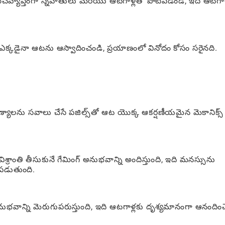
్రపంచవ్యాప్తంగా స్నేహితులు మరియు ఆటగాళ్లతో పోటీపడండి, ఇది ఆటగాళ
 ఎక్కడైనా ఆటను ఆస్వాదించండి, ప్రయాణంలో వినోదం కోసం సరైనది.
యాలను సవాలు చేసే పజిల్స్‌తో ఆట యొక్క ఆకర్షణీయమైన మెకానిక్స్
 విశ్రాంతి తీసుకునే గేమింగ్ అనుభవాన్ని అందిస్తుంది, ఇది మనస్సును
పడుతుంది.
 అనుభవాన్ని మెరుగుపరుస్తుంది, ఇది ఆటగాళ్లకు దృశ్యమానంగా ఆనందిం