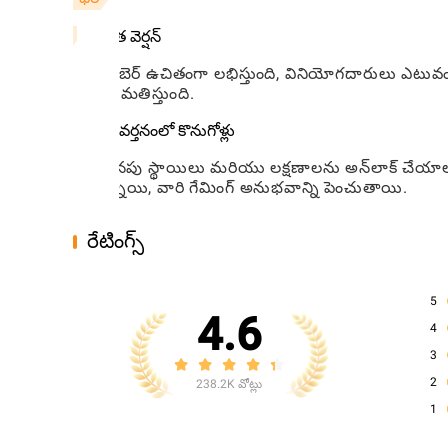
ఉచిత వెర్షన్
వుడ్‌బెర్ ఉచితంగా లభిస్తుంది, వినియోగదారులు ఎటువ
అనుమతిస్తుంది.
అనువర్తనంలో కొనుగోళ్లు
అదనపు స్థాయిలు మరియు లక్షణాలను అన్‌లాక్ చేయాల
ఉన్నాయి, వారి గేమింగ్ అనుభవాన్ని పెంచుతాయి.
రేటింగ్స్
5
4.6
4
3
2
238.2K వోట్లు
1