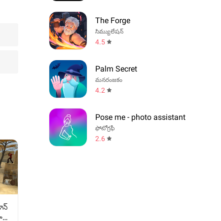
The Forge
సిమ్యులేషన్
4.5
Palm Secret
మనరంజకం
4.2
Pose me - photo assistant
ఫోటోగ్రఫీ
2.6
ాన్
ా