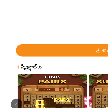
తాజ
స్క్రీన్షాట్‌లు