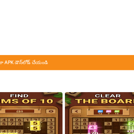
ా APK డౌన్‌లోడ్ చేయండి