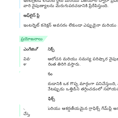
ఇంటిగ్రేటెడ్ లీడర్‌బోర్డ్‌లు మరియు విజయాల ద్వారా ప
వారి నైపుణ్యాలను మెరుగుపరచడానికి ప్రేరేపిస్తుంది.
ఆఫ్‌లైన్ ప్లే
ఇంటర్నెట్ కనెక్షన్ అవసరం లేకుండా ఎప్పుడైనా మరియు
ప్రయోజనాలు
ఎంగేజింగ్ మెకానిక్స్
విమర్శనాత్మక ఆలోచన మరియు సమస్య పరిష్కార నైపుణ్
ఆటగాళ్లను మరింత తిరిగి వస్తారు.
ఒత్తిడి ఉపశమనం
వుడ్బర్ విడదీయడానికి ఒక గొప్ప మార్గంగా పనిచేస్తుంది,
పదునుగా ఉంచేటప్పుడు ఒత్తిడిని తగ్గించడంలో సహాయ
రంగురంగుల గ్రాఫిక్స్
శక్తివంతమైన మరియు ఆకర్షణీయమైన గ్రాఫిక్స్ గేమ్‌ప్లే
చేస్తుంది.