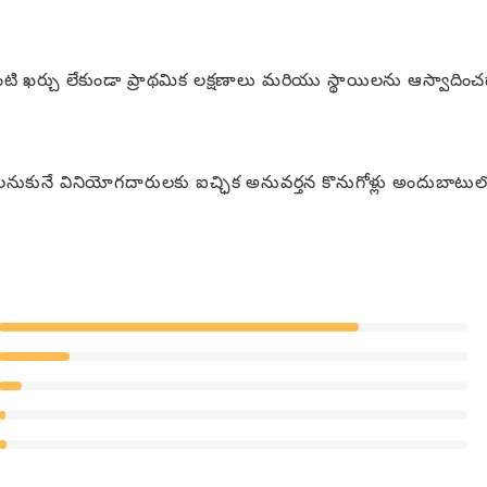
ంటి ఖర్చు లేకుండా ప్రాథమిక లక్షణాలు మరియు స్థాయిలను ఆస్వాదించడ
నుకునే వినియోగదారులకు ఐచ్ఛిక అనువర్తన కొనుగోళ్లు అందుబాటుల