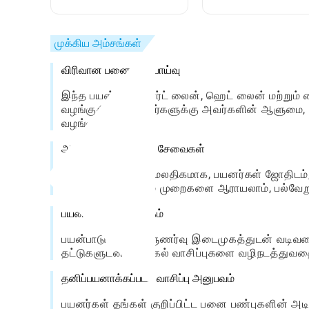
கைரேகை வாசிப்பு
இருந்தீர்கள்?
அமர்வுடன் உங்கள்
எதிர்காலத்தை
முக்கிய அம்சங்கள்
கண்டறியுங்கள்
விரிவான பனை பகுப்பாய்வு
இந்த பயன்பாடு ஹார்ட் லைன், ஹெட் லைன் மற்றும்
வழங்குகிறது, பயனர்களுக்கு அவர்களின் ஆளுமை, 
வழங்குகிறது.
அதிர்ஷ்டம் சொல்லும் சேவைகள்
பனை வாசிப்புக்கு மேலதிகமாக, பயனர்கள் ஜோதிடம், ட
அதிர்ஷ்டச் செல்லும் முறைகளை ஆராயலாம், பல்வே
பயனர் நட்பு இடைமுகம்
பயன்பாடு ஒரு உள்ளுணர்வு இடைமுகத்துடன் வடிவமை
தட்டுகளுடன் அணுகல் வாசிப்புகளை வழிநடத்துவதை
தனிப்பயனாக்கப்பட்ட வாசிப்பு அனுபவம்
பயனர்கள் தங்கள் குறிப்பிட்ட பனை பண்புகளின் அடி