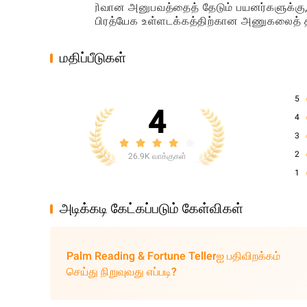
ஒரு விரிவான அனுபவத்தைத் தேடும் பயனர்களுக்கு, ச
மற்றும் பிரத்யேக உள்ளடக்கத்திற்கான அணுகலைத் த
மதிப்பீடுகள்
5
4
4
3
2
26.9K வாக்குகள்
1
அடிக்கடி கேட்கப்படும் கேள்விகள்
Palm Reading & Fortune Tellerஐ பதிவிறக்கம்
செய்து நிறுவுவது எப்படி?