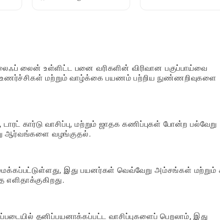
கண்டுபிடித்து எப்படி
பெறுதல் மற்றும்
மகிழலாம்: ஒரு
பயன்படுத்துவது எப்படி:
முழுமையான வழிகாட்டி
ஒரு முழுமையான
வழிகாட்டி
 லைஃப் லைன் உள்ளிட்ட பனை வரிகளின் விரிவான பகுப்பாய்வை
உணர்ச்சிகள் மற்றும் வாழ்க்கை பயணம் பற்றிய நுண்ணறிவுகளை
ாரட் கார்டு வாசிப்பு, மற்றும் ஜாதக கணிப்புகள் போன்ற பல்வேறு
று ஆர்வங்களை வழங்குதல்.
க்கப்பட்டுள்ளது, இது பயனர்கள் வெவ்வேறு அம்சங்கள் மற்றும் 
 எளிதாக்குகிறது.
ப்படையில் தனிப்பயனாக்கப்பட்ட வாசிப்புகளைப் பெறலாம், இது