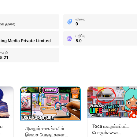
விலை
கை முறை
0
பதிப்பு
ing Media Private Limited
5.0
்கவும்
5.21
ைய
Toca மறைக்கப்பட்ட
அவதார் உலகங்களில்
பொருள்களை
இலவச பொருட்களை