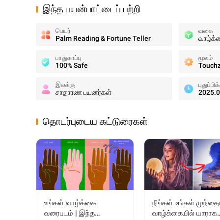
இந்த பயன்பாட்டைப் பற்றி
பெயர்
வகை
Palm Reading & Fortune Teller
வாழ்க்
பாதுகாப்பு
மூலம்
100% Safe
Touchz
இலக்கு
புதுப்பிக
சாதாரண பயனர்கள்
2025.0
தொடர்புடைய கட்டுரைகள்
உங்கள் வாழ்க்கை
நீங்கள் உங்கள் முந்த
வரைபடம் | இந்த
வாழ்க்கையில் யாராக