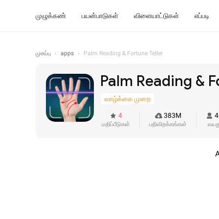
முழுக்கண்
பயன்பாடுகள்
விளையாட்டுகள்
எப்படி
முகப்பு
›
apps
›
Palm Reading & Fortune Teller
Palm Reading & Fo
வாழ்க்கை முறை
4
383M
4
மதிப்பீடுகள்
பதிவிறக்கங்கள்
வயத