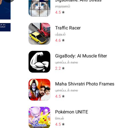
சாதாரணம்
4.5
Traffic Racer
பந்தயம்
4.6
GigaBody: AI Muscle filter
புகைப்படக் கலை
2.2
Maha Shivratri Photo Frames
புகைப்படக் கலை
4.5
Pokémon UNITE
செயல்
4.5