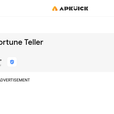
rtune Teller
+
ு
ADVERTISEMENT