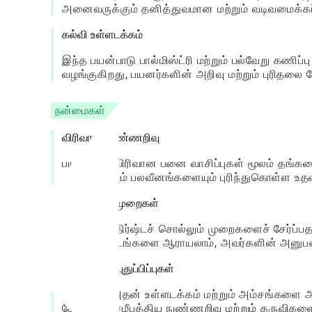
அனைவருக்கும் தனித்துவமான மற்றும் வடிவமைக்கப
கல்வி உள்ளடக்கம்
இந்த பயன்பாடு பால்மிஸ்ட்ரி மற்றும் பல்வேறு கணிப்
வழங்குகிறது, பயனர்களின் அறிவு மற்றும் புரிதலை ம
நன்மைகள்
விரிவான நுண்ணறிவு
பயனர்கள் விரிவான பனை வாசிப்புகள் மூலம் தங்க
பலங்களையும் பலவீனங்களையும் புரிந்துகொள்ள உதவ
பல கணிப்பு முறைகள்
பல்வேறு அதிர்ஷ்டச் சொல்லும் முறைகளைச் சேர்ப்பத
கண்ணோட்டங்களை ஆராயலாம், அவர்களின் அனுபவத
வழக்கமான புதுப்பிப்புகள்
பயன்பாடு அதன் உள்ளடக்கம் மற்றும் அம்சங்களை அடிக்
சேர்ப்பதில் சமீபத்திய நுண்ணறிவு மற்றும் கருவி