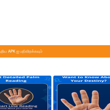
்திய APK ஐ பதிவிறக்கவும்