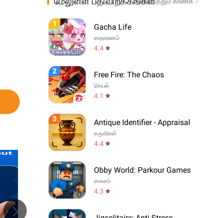
மேலுள்ள பதிவிறக்கங்கள்
அனைத்ததும் காண்க
1
Gacha Life
சாதாரணம்
4.4
2
Free Fire: The Chaos
செயல்
4.1
3
Antique Identifier - Appraisal
கருவிகள்
4.4
Obby World: Parkour Games
சாகசம்
4.3
Jigsolitaire: Anti Stress