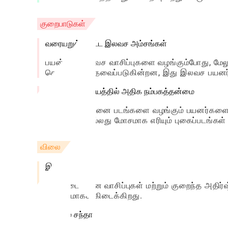
குறைபாடுகள்
வரையறுக்கப்பட்ட இலவச அம்சங்கள்
பயன்பாடு இலவச வாசிப்புகளை வழங்கும்போது, ​​மேலும்
கொள்முதல் தேவைப்படுகின்றன, இது இலவச பயனர்க
உள்ளீட்டு துல்லியத்தில் அதிக நம்பகத்தன்மை
துல்லியமான பனை படங்களை வழங்கும் பயனர்களைப் ப
தெளிவற்ற அல்லது மோசமாக எரியும் புகைப்படங்கள்
விலை
இலவச பதிப்பு
அடிப்படை பனை வாசிப்புகள் மற்றும் குறைந்த அதிர
இலவசமாகக் கிடைக்கிறது.
பிரீமியம் சந்தா