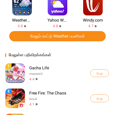
WeatherPal
Yahoo Weather
Windy.com
4.8
4.8
4.7
மேலும் காட்டு Weather பயனிகள்
மேலுள்ள பதிவிறக்கங்கள்
1
Gacha Life
பெறு
சாதாரணம்
4.4
2
Free Fire: The Chaos
பெறு
செயல்
4.1