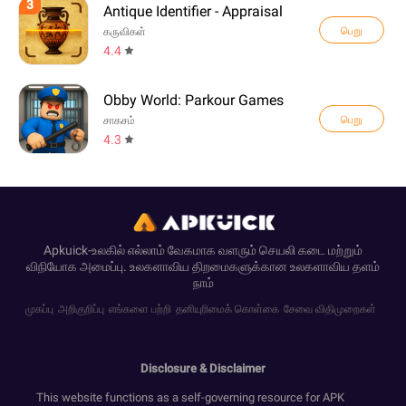
3
Antique Identifier - Appraisal
பெறு
கருவிகள்
4.4
Obby World: Parkour Games
பெறு
சாகசம்
4.3
Apkuick-உலகில் எல்லாம் வேகமாக வளரும் செயலி கடை மற்றும்
விநியோக அமைப்பு. உலகளாவிய திறமைகளுக்கான உலகளாவிய தளம்
நாம்
முகப்பு
அறிகுறிப்பு
எங்களை பற்றி
தனியுரிமைக் கொள்கை
சேவை விதிமுறைகள்
Disclosure & Disclaimer
This website functions as a self-governing resource for APK