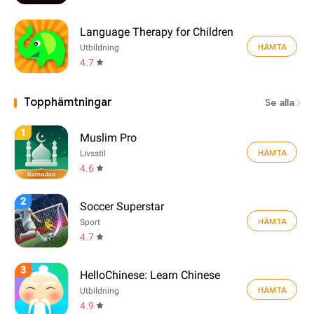
Language Therapy for Children
HÄMTA
Utbildning
4.7
Topphämtningar
Se alla
1
Muslim Pro
HÄMTA
Livsstil
4.6
2
Soccer Superstar
HÄMTA
Sport
4.7
3
HelloChinese: Learn Chinese
HÄMTA
Utbildning
4.9