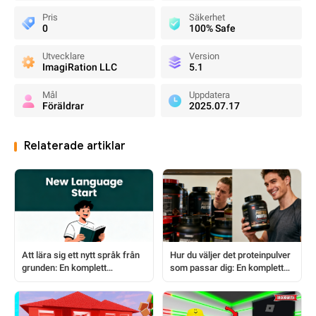
Pris
Säkerhet
0
100% Safe
Utvecklare
Version
ImagiRation LLC
5.1
Mål
Uppdatera
Föräldrar
2025.07.17
Relaterade artiklar
Att lära sig ett nytt språk från
Hur du väljer det proteinpulver
grunden: En komplett
som passar dig: En komplett
nybörjarguide
nybörjarguide