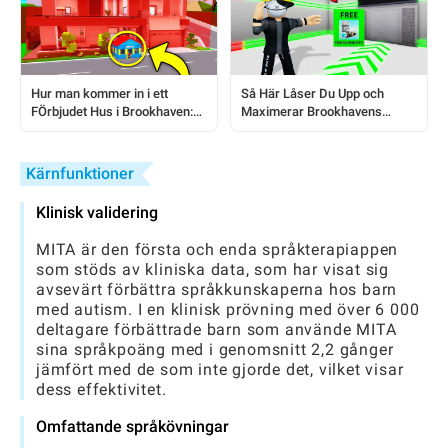
Hur man kommer in i ett
Så Här Låser Du Upp och
FÖrbjudet Hus i Brookhaven:
Maximerar Brookhavens
En Steg-för-Steg Guide
GRATIS Premiumrum: En
Komplett Guide
Kärnfunktioner
Klinisk validering
MITA är den första och enda språkterapiappen
som stöds av kliniska data, som har visat sig
avsevärt förbättra språkkunskaperna hos barn
med autism. I en klinisk prövning med över 6 000
deltagare förbättrade barn som använde MITA
sina språkpoäng med i genomsnitt 2,2 gånger
jämfört med de som inte gjorde det, vilket visar
dess effektivitet.
Omfattande språkövningar