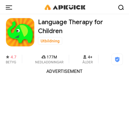
Language Therapy for
Children
Utbildning
4.7
177M
4+
BETYG
NEDLADDNINGAR
ÅLDER
ADVERTISEMENT