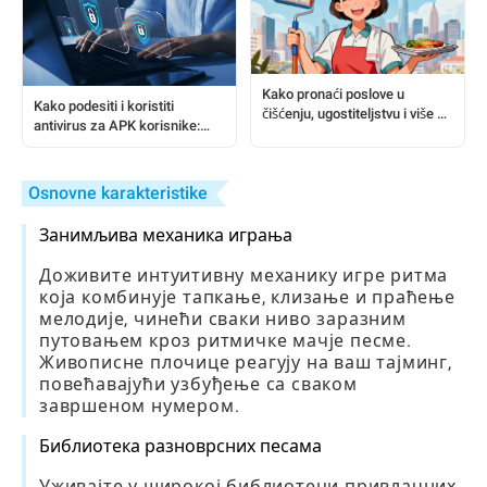
Kako pronaći poslove u
Kako podesiti i koristiti
čišćenju, ugostiteljstvu i više –
antivirus za APK korisnike:
nije potrebno iskustvo
Kompletan vodič korak po
korak
Osnovne karakteristike
Занимљива механика играња
Доживите интуитивну механику игре ритма
која комбинује тапкање, клизање и праћење
мелодије, чинећи сваки ниво заразним
путовањем кроз ритмичке мачје песме.
Живописне плочице реагују на ваш тајминг,
повећавајући узбуђење са сваком
завршеном нумером.
Библиотека разноврсних песама
Уживајте у широкој библиотеци привлачних