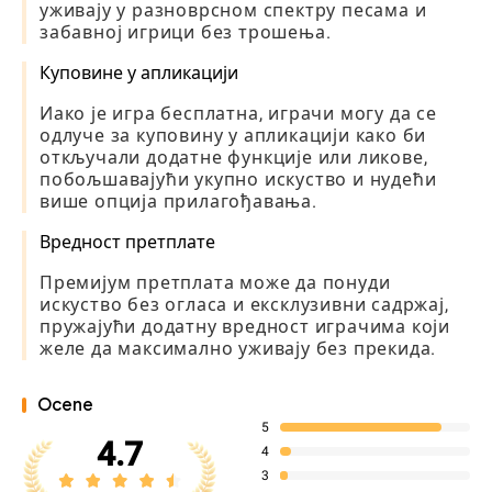
уживају у разноврсном спектру песама и
забавној игрици без трошења.
Куповине у апликацији
Иако је игра бесплатна, играчи могу да се
одлуче за куповину у апликацији како би
откључали додатне функције или ликове,
побољшавајући укупно искуство и нудећи
више опција прилагођавања.
Вредност претплате
Премијум претплата може да понуди
искуство без огласа и ексклузивни садржај,
пружајући додатну вредност играчима који
желе да максимално уживају без прекида.
Ocene
5
4.7
4
3