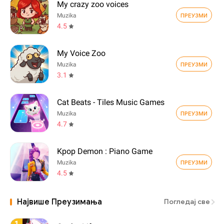
My crazy zoo voices
ПРЕУЗМИ
Muzika
4.5
My Voice Zoo
ПРЕУЗМИ
Muzika
3.1
Cat Beats - Tiles Music Games
ПРЕУЗМИ
Muzika
4.7
Kpop Demon : Piano Game
ПРЕУЗМИ
Muzika
4.5
Највише Преузимања
Погледај све
1