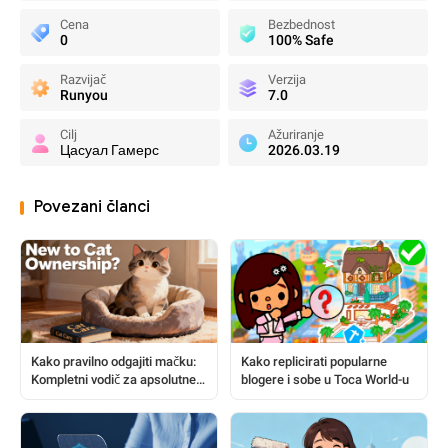
Cena
Bezbednost
0
100% Safe
Razvijač
Verzija
Runyou
7.0
Cilj
Ažuriranje
Цасуал Гамерс
2026.03.19
Povezani članci
Kako pravilno odgajiti mačku:
Kako replicirati popularne
Kompletni vodič za apsolutne
blogere i sobe u Toca World-u
početnike