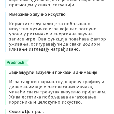
пратиоцем у свакој ситуацији.
Имерзивно звучно искуство
Користите слушалице за побољшано
искуство музичке игре које вас потпуно
урони у ритмичке и енергичне звучне
записе игре. Ова функција повећава фактор
уживања, осигуравајући да сваки додир и
клизање изгледају награђивано.
Prednosti
Задивљујући визуелни прикази и анимације
Игра садржи шармантну, шарену графику и
дивне анимације расплесаних мачака,
чинећи сваки тренутак визуелно пријатним.
Жива естетика побољшава ангажовање
корисника и целокупно искуство.
Смоотх Цонтролс