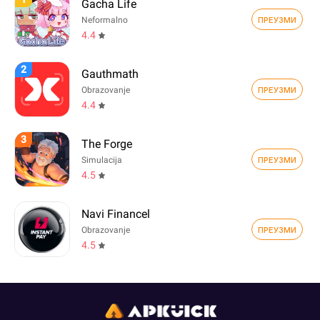
Gacha Life
ПРЕУЗМИ
Neformalno
4.4
2
Gauthmath
ПРЕУЗМИ
Obrazovanje
4.4
3
The Forge
ПРЕУЗМИ
Simulacija
4.5
Navi Financel
ПРЕУЗМИ
Obrazovanje
4.5