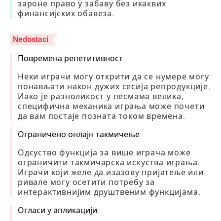
зароне право у забаву без икаквих
финансијских обавеза.
Nedostaci
Повремена репетитивност
Неки играчи могу открити да се нумере могу
понављати након дужих сесија репродукције.
Иако је разноликост у песмама велика,
специфична механика играња може почети
да вам постаје позната током времена.
Ограничено онлајн такмичење
Одсуство функција за више играча може
ограничити такмичарска искуства играња.
Играчи који желе да изазову пријатеље или
ривале могу осетити потребу за
интерактивнијим друштвеним функцијама.
Огласи у апликацији