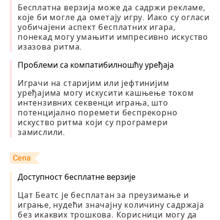
Бесплатна верзија може да садржи рекламе,
које би могле да ометају игру. Иако су огласи
уобичајени аспект бесплатних игара,
понекад могу умањити импресивно искуство
изазова ритма.
Проблеми са компатибилношћу уређаја
Играчи на старијим или јефтинијим
уређајима могу искусити кашњење током
интензивних секвенци играња, што
потенцијално поремети беспрекорно
искуство ритма који су програмери
замислили.
Cena
Доступност бесплатне верзије
Цат Беатс је бесплатан за преузимање и
играње, нудећи значајну количину садржаја
без икаквих трошкова. Корисници могу да