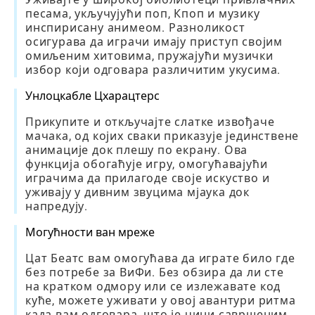
песама, укључујући поп, Кпоп и музику
инспирисану анимеом. Разноликост
осигурава да играчи имају приступ својим
омиљеним хитовима, пружајући музички
избор који одговара различитим укусима.
Унлоцкабле Цхарацтерс
Прикупите и откључајте слатке извођаче
мачака, од којих сваки приказује јединствене
анимације док плешу по екрану. Ова
функција обогаћује игру, омогућавајући
играчима да прилагоде своје искуство и
уживају у дивним звуцима мјаука док
напредују.
Могућности ван мреже
Цат Беатс вам омогућава да играте било где
без потребе за ВиФи. Без обзира да ли сте
на кратком одмору или се излежавате код
куће, можете уживати у овој авантури ритма
када вам одговара, што је чини савршеним