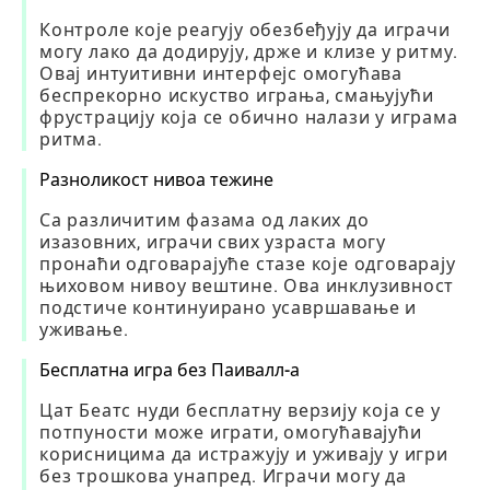
Контроле које реагују обезбеђују да играчи
могу лако да додирују, држе и клизе у ритму.
Овај интуитивни интерфејс омогућава
беспрекорно искуство играња, смањујући
фрустрацију која се обично налази у играма
ритма.
Разноликост нивоа тежине
Са различитим фазама од лаких до
изазовних, играчи свих узраста могу
пронаћи одговарајуће стазе које одговарају
њиховом нивоу вештине. Ова инклузивност
подстиче континуирано усавршавање и
уживање.
Бесплатна игра без Паивалл-а
Цат Беатс нуди бесплатну верзију која се у
потпуности може играти, омогућавајући
корисницима да истражују и уживају у игри
без трошкова унапред. Играчи могу да