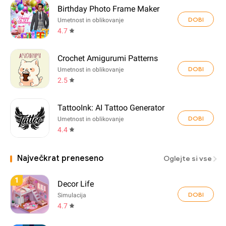
Birthday Photo Frame Maker
DOBI
Umetnost in oblikovanje
4.7
Crochet Amigurumi Patterns
DOBI
Umetnost in oblikovanje
2.5
TattooInk: AI Tattoo Generator
DOBI
Umetnost in oblikovanje
4.4
Največkrat preneseno
Oglejte si vse
1
Decor Life
DOBI
Simulacija
4.7