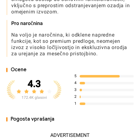
vključno s preprostim odstranjevanjem ozadja in
omejenim izvozom.
Pro naročnina
Na voljo je naročnina, ki odklene napredne
funkcije, kot so premium predloge, neomejen
izvoz z visoko ločljivostjo in ekskluzivna orodja
za urejanje za mesečno pristojbino.
Ocene
5
4.3
4
3
2
172.4K glasovi
1
Pogosta vprašanja
ADVERTISEMENT