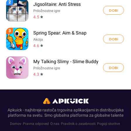
2
Jigsolitaire: Anti Stress
DOBI
Priložnostne igre
4.5
3
Spring Spear: Aim & Snap
DOBI
Akcija
4.6
My Talking Slimy - Slime Buddy
DOBI
Priložnostne igre
4.3
Apkuick - najhitreje rastoča trgovina aplikacijami in distribucijska
platforma na svetu. Smo globalna platforma za globalne talente
Domov
Pravna odpoved
O nas
Pravilnik o zasebnosti
Pogoji storitve