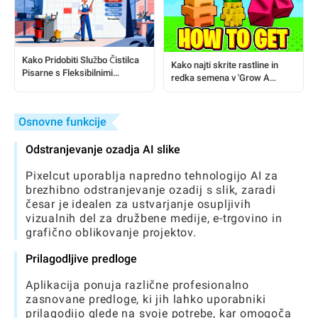
Kako Pridobiti Službo Čistilca
Kako najti skrite rastline in
Pisarne s Fleksibilnimi
redka semena v 'Grow A
Izmenami in možnostmi
Garden'
Fleksibilnega Trajanja
Osnovne funkcije
Odstranjevanje ozadja AI slike
Pixelcut uporablja napredno tehnologijo AI za
brezhibno odstranjevanje ozadij s slik, zaradi
česar je idealen za ustvarjanje osupljivih
vizualnih del za družbene medije, e-trgovino in
grafično oblikovanje projektov.
Prilagodljive predloge
Aplikacija ponuja različne profesionalno
zasnovane predloge, ki jih lahko uporabniki
prilagodijo glede na svoje potrebe, kar omogoča