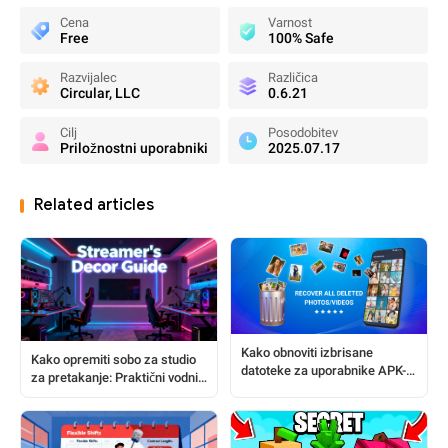
Cena
Varnost
Free
100% Safe
Razvijalec
Različica
Circular, LLC
0.6.21
Cilj
Posodobitev
Priložnostni uporabniki
2025.07.17
Related articles
Kako obnoviti izbrisane
Kako opremiti sobo za studio
datoteke za uporabnike APK-
za pretakanje: Praktični vodnik
jev: Popoln vodnik po korakih
za streamerje