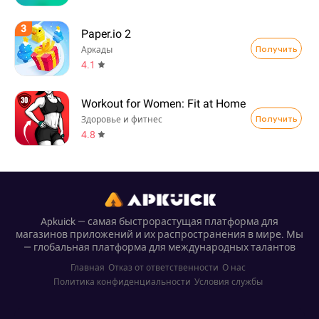
3
Paper.io 2
Получить
Аркады
4.1
Workout for Women: Fit at Home
Получить
Здоровье и фитнес
4.8
Apkuick — самая быстрорастущая платформа для
магазинов приложений и их распространения в мире. Мы
— глобальная платформа для международных талантов
Главная
Отказ от ответственности
О нас
Политика конфиденциальности
Условия службы