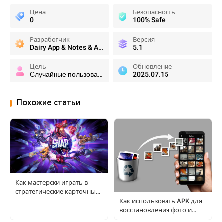
Цена
Безопасность
0
100% Safe
Разработчик
Версия
Dairy App & Notes & Audio Editor & Voice Recorder
5.1
Цель
Обновление
Случайные пользователи
2025.07.15
Похожие статьи
Как мастерски играть в
стратегические карточные
игры: полное руководство
Как использовать APK для
для игроков
восстановления фото и
файлов: полное