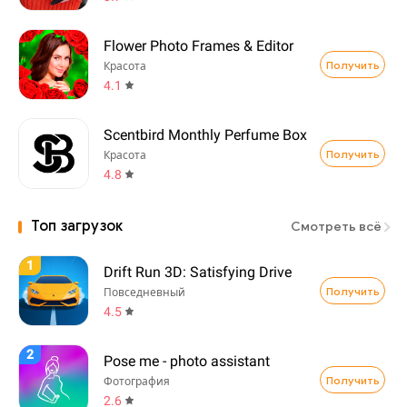
Flower Photo Frames & Editor
Получить
Красота
4.1
Scentbird Monthly Perfume Box
Получить
Красота
4.8
Топ загрузок
Смотреть всё
1
Drift Run 3D: Satisfying Drive
Получить
Повседневный
4.5
2
Pose me - photo assistant
Получить
Фотография
2.6