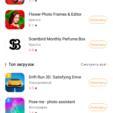
3.7
Flower Photo Frames & Editor
Получить
Красота
4.1
Scentbird Monthly Perfume Box
Получить
Красота
4.8
Топ загрузок
Смотреть всё
1
Drift Run 3D: Satisfying Drive
Получить
Повседневный
4.5
2
Pose me - photo assistant
Получить
Фотография
2.6