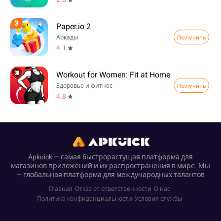
3
Paper.io 2
Получить
Аркады
4.1
Workout for Women: Fit at Home
Получить
Здоровье и фитнес
4.8
Apkuick — самая быстрорастущая платформа для
магазинов приложений и их распространения в мире. Мы
— глобальная платформа для международных талантов
Главная
Отказ от ответственности
О нас
Политика конфиденциальности
Условия службы