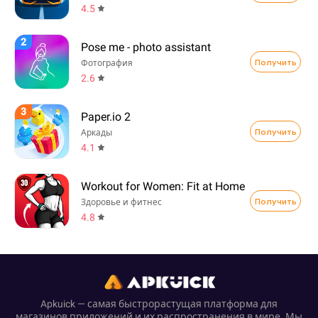
4.5
2
Pose me - photo assistant
Получить
Фотография
2.6
3
Paper.io 2
Получить
Аркады
4.1
Workout for Women: Fit at Home
Получить
Здоровье и фитнес
4.8
Apkuick — самая быстрорастущая платформа для
магазинов приложений и их распространения в мире. Мы