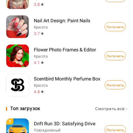
3.8
Nail Art Design: Paint Nails
Получить
Красота
3.7
Flower Photo Frames & Editor
Получить
Красота
4.1
Scentbird Monthly Perfume Box
Получить
Красота
4.8
Топ загрузок
Смотреть всё
1
Drift Run 3D: Satisfying Drive
Получить
Повседневный