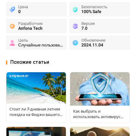
Цена
Безопасность
0
100% Safe
Разработчик
Версия
Anfona Tech
7.0
Цель
Обновление
Случайные пользователи
2024.11.04
Похожие статьи
Стоит ли 7-дневная летняя
Как выбрать и
поездка на Фиджи вашего
использовать антивирус
времени и бюджета в 2024
для пользователей APK:
году?
полное пошаговое
руководство