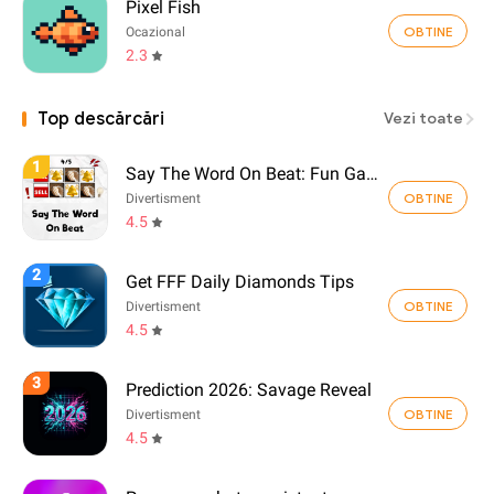
Pixel Fish
OBTINE
Ocazional
2.3
Top descărcări
Vezi toate
1
Say The Word On Beat: Fun Game
OBTINE
Divertisment
4.5
2
Get FFF Daily Diamonds Tips
OBTINE
Divertisment
4.5
3
Prediction 2026: Savage Reveal
OBTINE
Divertisment
4.5