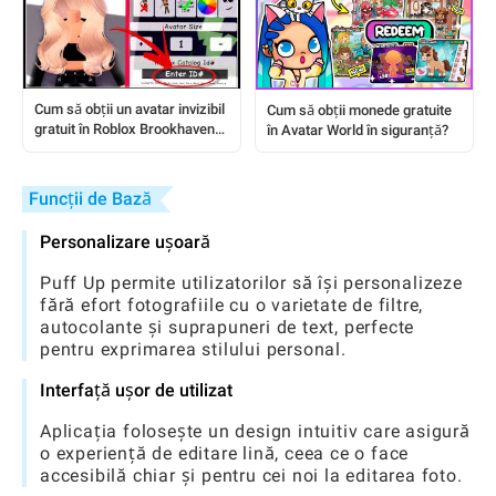
Cum să obții un avatar invizibil
Cum să obții monede gratuite
gratuit în Roblox Brookhaven
în Avatar World în siguranță?
RP folosind coduri ID
Funcții de Bază
Personalizare ușoară
Puff Up permite utilizatorilor să își personalizeze
fără efort fotografiile cu o varietate de filtre,
autocolante și suprapuneri de text, perfecte
pentru exprimarea stilului personal.
Interfață ușor de utilizat
Aplicația folosește un design intuitiv care asigură
o experiență de editare lină, ceea ce o face
accesibilă chiar și pentru cei noi la editarea foto.