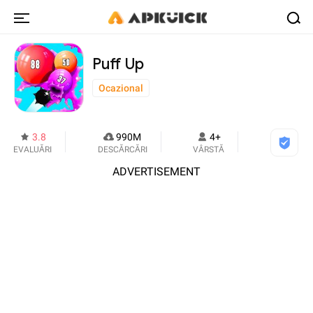
Puff Up
Ocazional
3.8
990M
4+
EVALUĂRI
DESCĂRCĂRI
VÂRSTĂ
ADVERTISEMENT