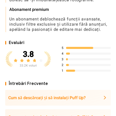
Abonament premium
Un abonament deblochează funcții avansate,
inclusiv filtre exclusive și utilizare fără anunțuri,
apelând la pasionații de editare mai dedicați.
Evaluări
5
3.8
4
3
2
33.2K voturi
1
Întrebări Frecvente
Cum să descărcați și să instalați Puff Up?