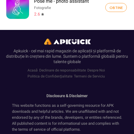
Pose me - photo assistant
OBTINE
Fotografie
2.6
Apkuick - cel mai rapid magazin de aplicații și platformă de
distribuție în creștere din lume. Suntem o platformă globală pentru
talente globale
Acasă
Declinare de responsabilitate
Despre Noi
Politica de Confidenţialitate
Termeni de Serviciu
Disclosure & Disclaimer
This website functions as a self-governing resource for APK
downloads and helpful articles. We are unaffiliated with and not
endorsed by any of the brands, developers, or entities referenced.
All published content is for informational use and complies with
the terms of service of official platforms.