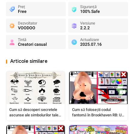
Preț
Siguranță
Free
100% Safe
Dezvoltator
Versiune
VOODOO
2.2.2
Țintă
Actualizare
Creatori casual
2025.07.16
Articole similare
Cum să descoperi secretele
Cum să folosești codul
ascunse ale simbolurilor tale
fantomă în Brookhaven RB: Un
de naștere: flori, animale,
ghid complet pentru jucători
pietre și multe altele