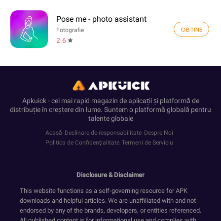
Pose me - photo assistant
OBTINE
Fotografie
2.6
Apkuick - cel mai rapid magazin de aplicații și platformă de
distribuție în creștere din lume. Suntem o platformă globală pentru
talente globale
Acasă
Declinare de responsabilitate
Despre Noi
Politica de Confidenţialitate
Termeni de Serviciu
Disclosure & Disclaimer
This website functions as a self-governing resource for APK
downloads and helpful articles. We are unaffiliated with and not
endorsed by any of the brands, developers, or entities referenced.
All published content is for informational use and complies with