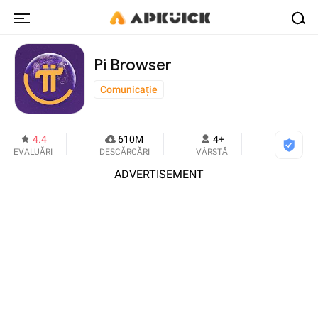
Pi Browser
Comunicație
4.4
610M
4+
EVALUĂRI
DESCĂRCĂRI
VÂRSTĂ
ADVERTISEMENT