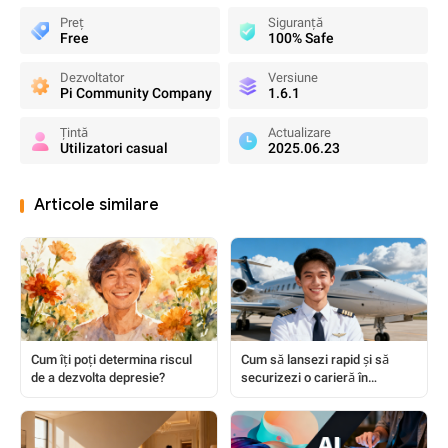
Preț
Siguranță
Free
100% Safe
Dezvoltator
Versiune
Pi Community Company
1.6.1
Țintă
Actualizare
Utilizatori casual
2025.06.23
Articole similare
Cum îți poți determina riscul
Cum să lansezi rapid și să
de a dezvolta depresie?
securizezi o carieră în
sectorul aviației