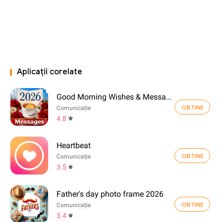
Aplicații corelate
Good Morning Wishes & Messages
OBTINE
Comunicație
4.8
Heartbeat
OBTINE
Comunicație
3.5
Father's day photo frame 2026
OBTINE
Comunicație
3.4