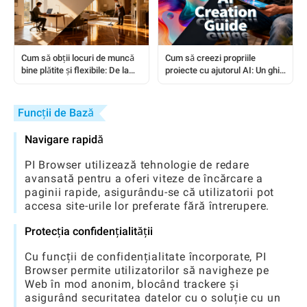
Cum să obții locuri de muncă
Cum să creezi propriile
bine plătite și flexibile: De la
proiecte cu ajutorul AI: Un ghid
menaj la roluri remote
complet pas cu pas
Funcții de Bază
Navigare rapidă
PI Browser utilizează tehnologie de redare
avansată pentru a oferi viteze de încărcare a
paginii rapide, asigurându-se că utilizatorii pot
accesa site-urile lor preferate fără întrerupere.
Protecția confidențialității
Cu funcții de confidențialitate încorporate, PI
Browser permite utilizatorilor să navigheze pe
Web în mod anonim, blocând trackere și
asigurând securitatea datelor cu o soluție cu un