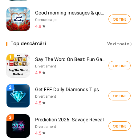
Good morning messages & quotes
OBTINE
Comunicație
4.8
Top descărcări
Vezi toate
1
Say The Word On Beat: Fun Game
OBTINE
Divertisment
4.5
2
Get FFF Daily Diamonds Tips
OBTINE
Divertisment
4.5
3
Prediction 2026: Savage Reveal
OBTINE
Divertisment
4.5