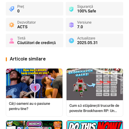
Preț
Siguranță
0
100% Safe
Dezvoltator
Versiune
ACTS
7.0
Țintă
Actualizare
Căutători de credință
2025.05.31
Articole similare
Câți oameni au o pasiune
Cum să stăpânești trucurile de
pentru tine?
poveste Brookhaven RP: Un
ghid complet pentru jucători