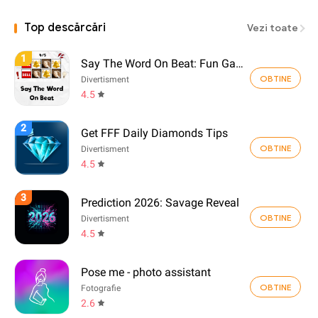
Top descărcări
Vezi toate
1
Say The Word On Beat: Fun Game
OBTINE
Divertisment
4.5
2
Get FFF Daily Diamonds Tips
OBTINE
Divertisment
4.5
3
Prediction 2026: Savage Reveal
OBTINE
Divertisment
4.5
Pose me - photo assistant
OBTINE
Fotografie
2.6