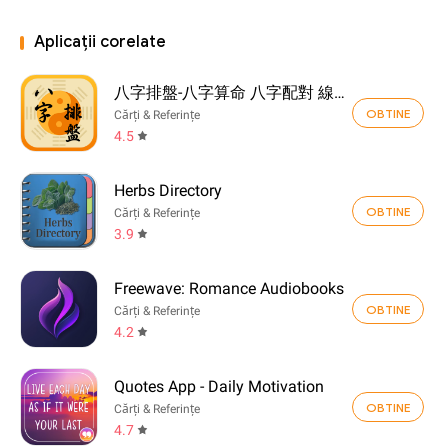
Aplicații corelate
八字排盤-八字算命 八字配對 線上算命 生辰八字查詢
OBTINE
Cărți & Referințe
4.5
Herbs Directory
OBTINE
Cărți & Referințe
3.9
Freewave: Romance Audiobooks
OBTINE
Cărți & Referințe
4.2
Quotes App - Daily Motivation
OBTINE
Cărți & Referințe
4.7