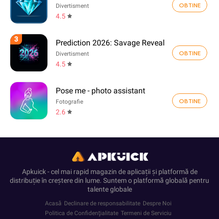
OBTINE
Divertisment
4.5
3
Prediction 2026: Savage Reveal
OBTINE
Divertisment
4.5
Pose me - photo assistant
OBTINE
Fotografie
2.6
Apkuick - cel mai rapid magazin de aplicații și platformă de
distribuție în creștere din lume. Suntem o platformă globală pentru
talente globale
Acasă
Declinare de responsabilitate
Despre Noi
Politica de Confidenţialitate
Termeni de Serviciu