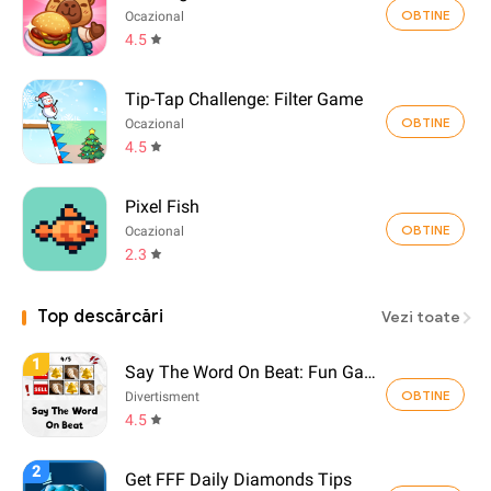
OBTINE
Ocazional
4.5
Tip-Tap Challenge: Filter Game
OBTINE
Ocazional
4.5
Pixel Fish
OBTINE
Ocazional
2.3
Top descărcări
Vezi toate
1
Say The Word On Beat: Fun Game
OBTINE
Divertisment
4.5
2
Get FFF Daily Diamonds Tips