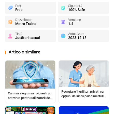
Preț
Siguranță
Free
100% Safe
Dezvoltator
Versiune
Metro Trains
1.4
Țintă
Actualizare
Jucători casual
2023.12.13
Articole similare
Recrutare îngrijitori privați cu
Cum să alegi și să folosești un
opțiuni de lucru part-time/full-
antivirus pentru utilizatorii de
time disponibile; Nu este
APK: Un ghid complet pas cu
necesară licența de asistent
pas
medical