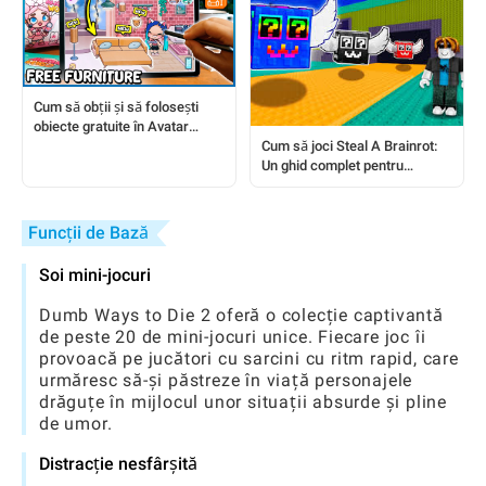
Cum să obții și să folosești
obiecte gratuite în Avatar
Worlds: Un ghid complet
Cum să joci Steal A Brainrot:
Un ghid complet pentru
începători
Funcții de Bază
Soi mini-jocuri
Dumb Ways to Die 2 oferă o colecție captivantă
de peste 20 de mini-jocuri unice. Fiecare joc îi
provoacă pe jucători cu sarcini cu ritm rapid, care
urmăresc să-și păstreze în viață personajele
drăguțe în mijlocul unor situații absurde și pline
de umor.
Distracție nesfârșită