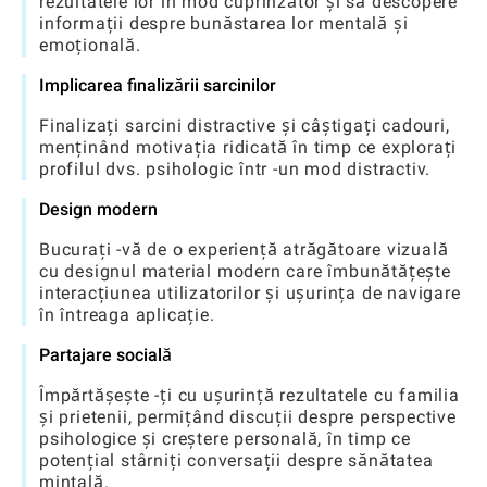
rezultatele lor în mod cuprinzător și să descopere
informații despre bunăstarea lor mentală și
emoțională.
Implicarea finalizării sarcinilor
Finalizați sarcini distractive și câștigați cadouri,
menținând motivația ridicată în timp ce explorați
profilul dvs. psihologic într -un mod distractiv.
Design modern
Bucurați -vă de o experiență atrăgătoare vizuală
cu designul material modern care îmbunătățește
interacțiunea utilizatorilor și ușurința de navigare
în întreaga aplicație.
Partajare socială
Împărtășește -ți cu ușurință rezultatele cu familia
și prietenii, permițând discuții despre perspective
psihologice și creștere personală, în timp ce
potențial stârniți conversații despre sănătatea
mintală.