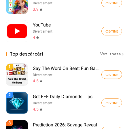
OBTINE
Divertisment
3.9
YouTube
OBTINE
Divertisment
4
Top descărcări
Vezi toate
1
Say The Word On Beat: Fun Game
OBTINE
Divertisment
4.5
2
Get FFF Daily Diamonds Tips
OBTINE
Divertisment
4.5
3
Prediction 2026: Savage Reveal