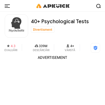
40+ Psychological Tests
Divertisment
4.3
339M
4+
EVALUĂRI
DESCĂRCĂRI
VÂRSTĂ
ADVERTISEMENT