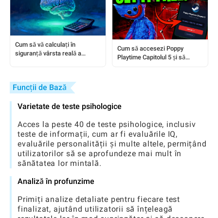
Cum să vă calculați în
Cum să accesezi Poppy
siguranță vârsta reală a
Playtime Capitolul 5 și să
creierului
instalezi moduri: Un ghid
complet
Funcții de Bază
Varietate de teste psihologice
Acces la peste 40 de teste psihologice, inclusiv
teste de informații, cum ar fi evaluările IQ,
evaluările personalității și multe altele, permițând
utilizatorilor să se aprofundeze mai mult în
sănătatea lor mintală.
Analiză în profunzime
Primiți analize detaliate pentru fiecare test
finalizat, ajutând utilizatorii să înțeleagă