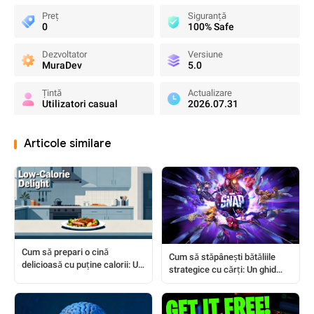
Preț
Siguranță
0
100% Safe
Dezvoltator
Versiune
MuraDev
5.0
Țintă
Actualizare
Utilizatori casual
2026.07.31
Articole similare
Cum să prepari o cină
Cum să stăpânești bătăliile
delicioasă cu puține calorii: Un
strategice cu cărți: Un ghid
ghid simplu pentru bucătarii
complet pentru jucători
amatori