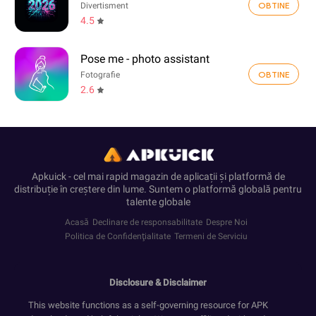
OBTINE
Divertisment
4.5
Pose me - photo assistant
OBTINE
Fotografie
2.6
Apkuick - cel mai rapid magazin de aplicații și platformă de
distribuție în creștere din lume. Suntem o platformă globală pentru
talente globale
Acasă
Declinare de responsabilitate
Despre Noi
Politica de Confidenţialitate
Termeni de Serviciu
Disclosure & Disclaimer
This website functions as a self-governing resource for APK