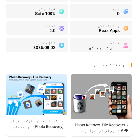
بیه
خونديتوب
100% Safe
0
پراختونکي
نسخه
5.0
Raxa Apps
موخه
تازه کول
عادي کاروونکي
2026.08.02
اړونده مقالې
د عکسونو د بیا ترلاسه کولو
د Photo Recover-File Recovery
(Photo Recovery) اپلیکیشن
APK کارولو څرنګوالی: د
کارولو څرنګوالی: د ټولو
Android کاروونکو لپاره یو
کاروونکو لپاره یو بشپړ