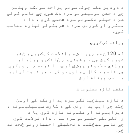
د دودیز عکس چوکاټونو پراخه ټولګه وپلټئ
چې د جشن موټیفونو سره ډک شوي چې تاسو کولی
شئ د خپلو عکسونو سره شخصي کړئ ، دا د
ملګرو او کورنۍ سره د شریکولو لپاره مناسب
کوي.
پراخه کټګورۍ
له 120 څخه ډیر د ښه راغلاست کټګوریو څخه
غوره کړئ چې د رخصتیو ، ځانګړو ورځو او
ورځني سلامونو پوښښ لري. دا نوعه ډاډ ورکوي
چې تاسو د کال په اوږدو کې د هر فرصت لپاره
مناسب پیغام لرئ.
منظم تازه معلومات
د تازه مینځپانګو سره په اړیکه کې اوسئ
ځکه چې ایپ په اونۍ کې د کارت ټیمپلیټونه ،
ډیزاینونه او عکسونه تازه کوي یا د
راتلونکو جشنونو سره سم ، ډاډ ترلاسه کوي
چې تاسو هیڅکله د تخلیقي اختیارونو څخه نه
ځئ.