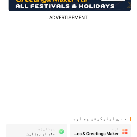
ADVERTISEMENT
د دې اپلیکیشن په اړه
نوم
وېشنيزه
All Wishes & Greetings Maker
هنر او ډیزاین