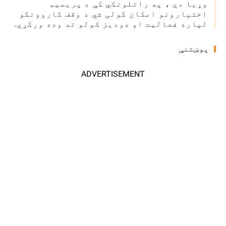
وړیا دي ، په راتلونکي کې د پریمیم
اختیارونو امکان کولی شي د وقف کاروونکو
لپاره فعالیت او دودیز کولو ته وده ورکړي.
پوښتنې
ADVERTISEMENT