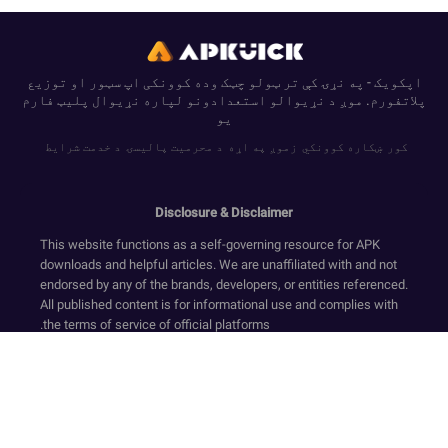
اپکویک - په نړۍ کې تر ټولو چټک وده کوونکی اپ سټور او توزیع
پلاتفورم. موږ د نړیوالو استعدادونو لپاره نړیوال پلیټ فارم
یو
کور
ښکاره کوونکي
زموږ په اړه
د محرمیت پالیسۍ
د خدمت شرایط
Disclosure & Disclaimer
This website functions as a self-governing resource for APK
downloads and helpful articles. We are unaffiliated with and not
endorsed by any of the brands, developers, or entities referenced.
All published content is for informational use and complies with
the terms of service of official platforms.
We provide only original, non-modified software that has
undergone security screening, in accordance with our Zero-
Transaction and Safe-Resource standards. Financial dealings
are not supported on this website. Our resources and text ensure
a compliant environment by rejecting deceptive tactics and