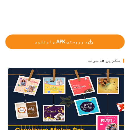
د وروستۍ APK ډاونلوډ
سکرین شاټونه