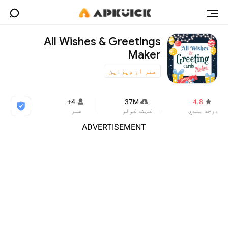
All Wishes & Greetings
Maker
هنر او ډیزاین
4+
37M
4.8
درجه بندي
کښته کولو
عمر
ADVERTISEMENT