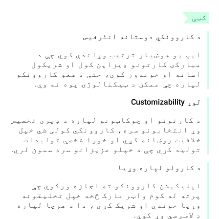
ګټې
د کاروونکي دوستانه انٹرفیس
ایپ یو هوښیار ترتیب وړاندې کوي چې د
مبارکۍ کارتونو ډیزاین کول او شریکول
اسانه او خوندور کوي، حتی د هغو کاروونکو
لپاره چې ممکن د ټیکنالوژۍ پوه نه وي.
لوړ Customizability
د کارتونو او چوکاټونو لپاره د ډیری تخصیص
وړ انتخابونو سره، کاروونکي کولی شي خپل
خلاقیت روښانه کړي او خورا شخصي تولیدات
تولید کړي چې د خپلو عزیزانو سره سمون لري.
د کارولو لپاره وړیا
اپلیکیشن کاروونکو ته اجازه ورکوي چې
پرته له کوم واټر مارک څخه خپل تخلیقونه
وړیا خوندي او شریک کړي ، دا د هرچا لپاره
د لاسرسي وړ کوي.