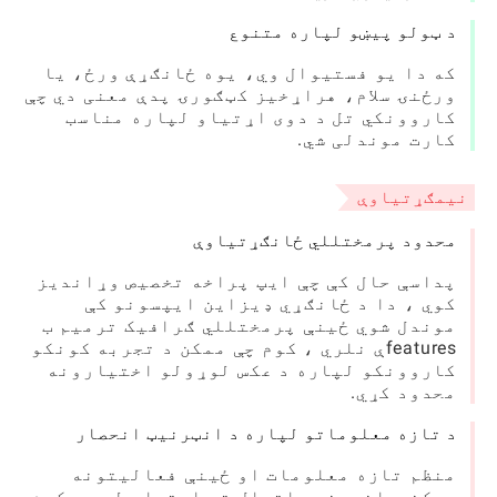
د ټولو پیښو لپاره متنوع
که دا یو فستیوال وي، یوه ځانګړې ورځ، یا
ورځنۍ سلام، هراړخیز کټګورۍ پدې معنی دي چې
کاروونکي تل د دوی اړتیاو لپاره مناسب
کارت موندلی شي.
نیمګړتیاوې
محدود پرمختللي ځانګړتیاوې
پداسې حال کې چې ایپ پراخه تخصیص وړاندیز
کوي ، دا د ځانګړي ډیزاین ایپسونو کې
موندل شوي ځینې پرمختللي ګرافیک ترمیم ب
featuresې نلري ، کوم چې ممکن د تجربه کونکو
کاروونکو لپاره د عکس لوړولو اختیارونه
محدود کړي.
د تازه معلوماتو لپاره د انټرنیټ انحصار
منظم تازه معلومات او ځینې فعالیتونه
ممکن د انټرنیټ اتصال ته اړتیا ولري ، کوم