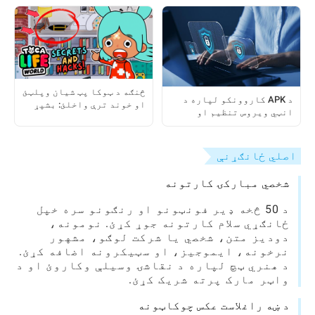
بشپړ لارښود
لارښود
څنګه د ټوکا پټ شیان وپلټئ
د APK کاروونکو لپاره د
او خوند ترې واخلئ: بشپړ
انټي ویروس تنظیم او
لارښود
کارولو څرنګوالی: د ګام په
ګام بشپړ لارښود
اصلي ځانګړنې
شخصي مبارکۍ کارتونه
د 50 څخه ډیر فونټونو او رنګونو سره خپل
ځانګړي سلام کارتونه جوړ کړئ. نومونه،
دودیز متن، شخصي یا شرکت لوګو، مشهور
نرخونه، ایموجیز، او سټیکرونه اضافه کړئ.
د هنري ټچ لپاره د نقاشۍ وسیلې وکاروئ او د
واټر مارک پرته شریک کړئ.
د ښه راغلاست عکس چوکاټونه