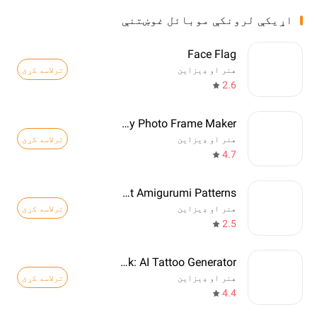
اړيکې لرونکې موبائل غوښتنې
Face Flag
ترلاسه کړئ
هنر او ډیزاین
2.6
Birthday Photo Frame Maker
ترلاسه کړئ
هنر او ډیزاین
4.7
Crochet Amigurumi Patterns
ترلاسه کړئ
هنر او ډیزاین
2.5
TattooInk: AI Tattoo Generator
ترلاسه کړئ
هنر او ډیزاین
4.4