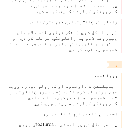
چې د محدود اتصال سره په ساحو کې د
کاروونکو لپاره تکلیف کیدی شي.
راتلونکی ځانګړتیاوې لاهم شتون نلري
ځینې اټکل شوي ځانګړتیاوې لکه سلام وال
پیپرونه لاهم په راتلونکي مرحله کې دي او
ممکن هغه کاروونکي مایوسه کړي چې د سمدستي
لاسرسي په لټه کې دي.
بیه
وړیا نسخه
اپلیکیشن د ډاونلوډ او کارولو لپاره وړیا
دی، پرته له کوم لګښت څخه ډیری ځانګړتیاو
ته د لاسرسي اجازه ورکوي، دا د عادي
کاروونکو لپاره په زړه پوري کوي.
احتمالي تادیه شوي ځانګړتیاوې
پداسې حال کې چې اوسني ب featuresې ډیری