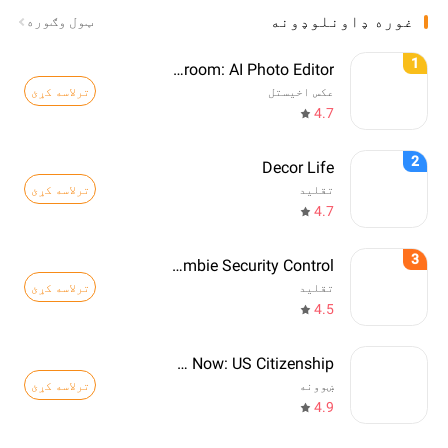
غوره ډاونلوډونه
ټول وګوره
1
Photoroom: AI Photo Editor
ترلاسه کړئ
عکس اخیستل
4.7
2
Decor Life
ترلاسه کړئ
تقليد
4.7
3
Zombie Security Control
ترلاسه کړئ
تقليد
4.5
Citizen Now: US Citizenship
ترلاسه کړئ
ښوونه
4.9