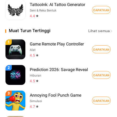
TattooInk: AI Tattoo Generator
DAPATKAN
Seni & Reka Bentuk
4.4
Muat Turun Tertinggi
Lihat semua
1
Game Remote Play Controller
DAPATKAN
Alat
4.5
2
Prediction 2026: Savage Reveal
DAPATKAN
Hiburan
4.5
3
Annoying Fool Punch Game
DAPATKAN
Simulasi
4.7