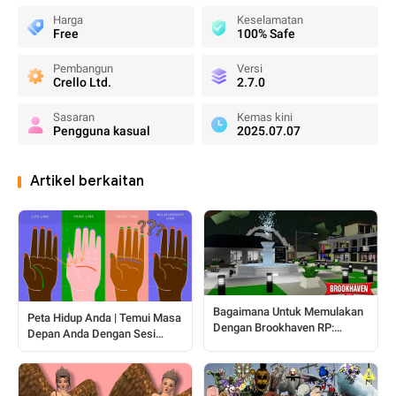
Harga
Keselamatan
Free
100% Safe
Pembangun
Versi
Crello Ltd.
2.7.0
Sasaran
Kemas kini
Pengguna kasual
2025.07.07
Artikel berkaitan
Bagaimana Untuk Memulakan
Peta Hidup Anda | Temui Masa
Dengan Brookhaven RP:
Depan Anda Dengan Sesi
Panduan Lengkap Untuk
Membaca Tapak Tangan Ini
Pemain