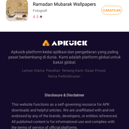
Ramadan Mubarak Wallpapers
DAPATKAN
Fotografi
4.5
Apkuick-platform kedai aplikasi dan pengedaran yang paling
pesat berkembang di dunia. Kami adalah platform global untuk
bakat global.
Laman Utama
Penafian
Tentang Kami
Dasar Privasi
Terma Perkhidmatan
Disclosure & Disclaimer
This website functions as a self-governing resource for APK
downloads and helpful articles. We are unaffiliated with and not
endorsed by any of the brands, developers, or entities referenced.
All published content is for informational use and complies with
the terms of service of official platforms.