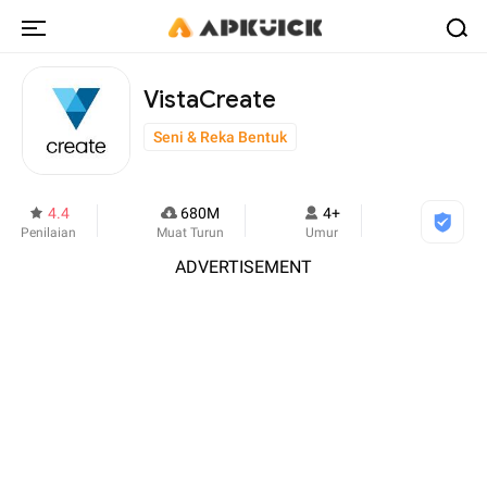
VistaCreate
Seni & Reka Bentuk
4.4
680M
4+
Penilaian
Muat Turun
Umur
ADVERTISEMENT