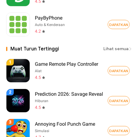
4.5
PayByPhone
DAPATKAN
Auto & Kenderaan
4.2
Muat Turun Tertinggi
Lihat semua
1
Game Remote Play Controller
DAPATKAN
Alat
4.5
2
Prediction 2026: Savage Reveal
DAPATKAN
Hiburan
4.5
3
Annoying Fool Punch Game
DAPATKAN
Simulasi