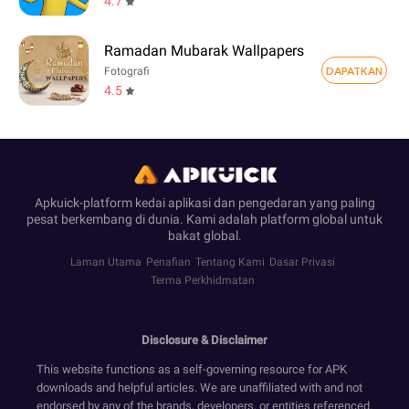
4.7
Ramadan Mubarak Wallpapers
DAPATKAN
Fotografi
4.5
Apkuick-platform kedai aplikasi dan pengedaran yang paling
pesat berkembang di dunia. Kami adalah platform global untuk
bakat global.
Laman Utama
Penafian
Tentang Kami
Dasar Privasi
Terma Perkhidmatan
Disclosure & Disclaimer
This website functions as a self-governing resource for APK
downloads and helpful articles. We are unaffiliated with and not
endorsed by any of the brands, developers, or entities referenced.