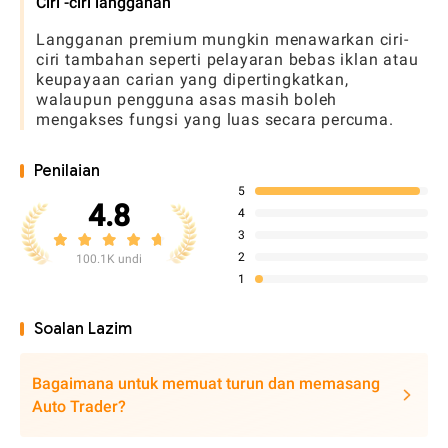
Ciri -ciri langganan
Langganan premium mungkin menawarkan ciri-
ciri tambahan seperti pelayaran bebas iklan atau
keupayaan carian yang dipertingkatkan,
walaupun pengguna asas masih boleh
mengakses fungsi yang luas secara percuma.
Penilaian
5
4.8
4
3
2
100.1K undi
1
Soalan Lazim
Bagaimana untuk memuat turun dan memasang
Auto Trader?