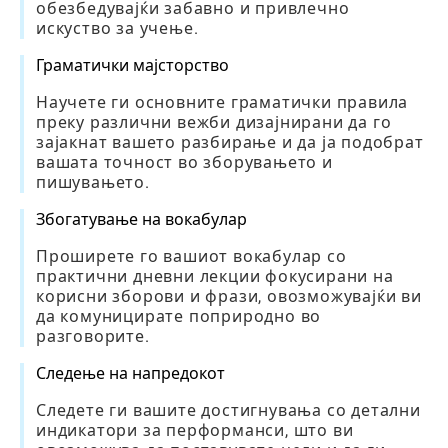
обезбедувајќи забавно и привлечно
искуство за учење.
Граматички мајсторство
Научете ги основните граматички правила
преку различни вежби дизајнирани да го
зајакнат вашето разбирање и да ја подобрат
вашата точност во зборувањето и
пишувањето.
Збогатување на вокабулар
Проширете го вашиот вокабулар со
практични дневни лекции фокусирани на
корисни зборови и фрази, овозможувајќи ви
да комуницирате поприродно во
разговорите.
Следење на напредокот
Следете ги вашите достигнувања со детални
индикатори за перформанси, што ви