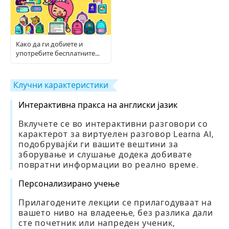
Како да ги добиете и
употребите бесплатните
Toca предмети: Комплетен
водич за играчи
Клучни карактеристики
Интерактивна пракса на англиски јазик
Вклучете се во интерактивни разговори со
карактерот за виртуелен разговор Learna AI,
подобрувајќи ги вашите вештини за
зборување и слушање додека добивате
повратни информации во реално време.
Персонализирано учење
Прилагодените лекции се прилагодуваат на
вашето ниво на владеење, без разлика дали
сте почетник или напреден ученик,