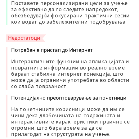
Поставете персонализирани цели за учење
за ефективно да го следите напредокот,
обезбедувајќи фокусирани практични сесии
кои водат до забележителни подобрувања.
Недостатоци
Потребен е пристап до Интернет
Интерактивните функции на апликацијата и
повратните информации во реално време
бараат стабилна интернет конекција, што
може да ја ограничи употребата во области
со слаба поврзаност.
Потенцијално преоптоварување за почетници
На почетниците корисници може да им се
чини дека длабочината на содржината и
интерактивните карактеристики првично се
огромни, што бара време за да се
прилагодат на структурата на учење.