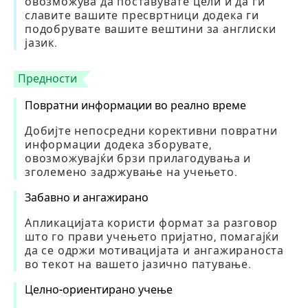
овозможува да поставувате цели и да ги
славите вашите пресвртници додека ги
подобрувате вашите вештини за англиски
јазик.
Предности
Повратни информации во реално време
Добијте непосредни корективни повратни
информации додека зборувате,
овозможувајќи брзи прилагодувања и
зголемено задржување на учењето.
Забавно и ангажирано
Апликацијата користи формат за разговор
што го прави учењето пријатно, помагајќи
да се одржи мотивацијата и ангажираноста
во текот на вашето јазично патување.
Целно-ориентирано учење