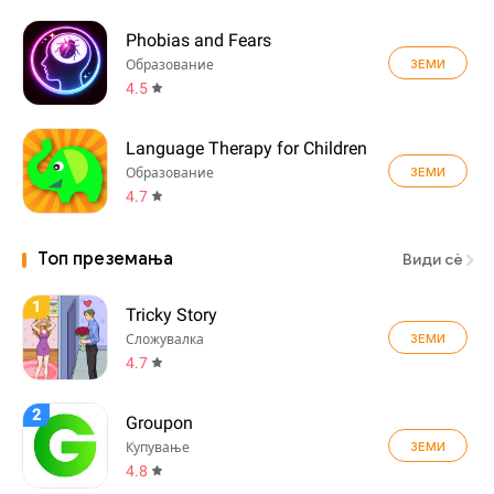
Phobias and Fears
ЗЕМИ
Образование
4.5
Language Therapy for Children
ЗЕМИ
Образование
4.7
Топ преземања
Види сè
1
Tricky Story
ЗЕМИ
Сложувалка
4.7
2
Groupon
ЗЕМИ
Купување
4.8