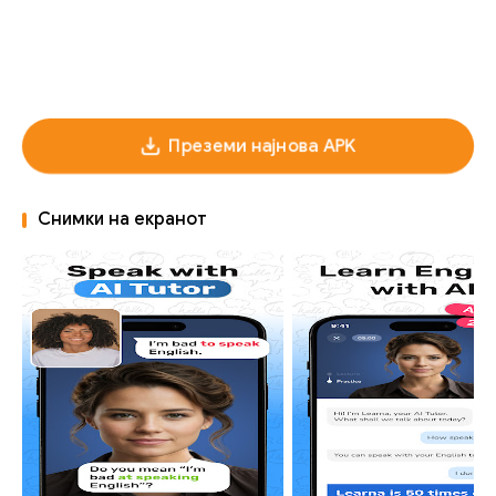
Преземи најнова APK
Снимки на екранот