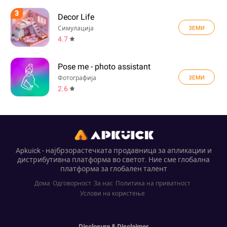
3
Decor Life
ЗЕМИ
Симулација
4.7
Pose me - photo assistant
ЗЕМИ
Фотографија
2.6
Apkuick - најбрзорастечката продавница за апликации и
дистрибутивна платформа во светот. Ние сме глобална
платформа за глобален талент
Дома
Одговорност
За нас
Политика на приватност
Услови на користење
Disclosure & Disclaimer