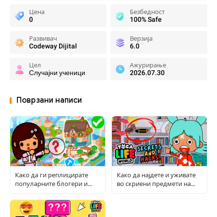
Цена
Безбедност
0
100% Safe
Развивач
Верзија
Codeway Dijital
6.0
Цел
Ажурирање
Случајни ученици
2026.07.30
Поврзани написи
Како да ги реплицирате
Како да најдете и уживате
популарните блогери и
во скриени предмети на
соби во Toca World
Toca: Целосен водич