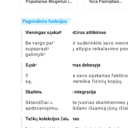
Populiarius Blogerius ir
Toca Paslėptais
Patalpas Toca Pasaulyje
Daiktais: Visiškas
Vadovas
Pagrindinės funkcijos
Vieningas sąskaitos faktūros atitikimas
Be vargo patikrinkite ir suderinkite savo vie
supaprastindami jūsų atlygio reikalavimo proc
galimybės.
Sąskaitų faktūrų valdymas debesyje
Saugokite ir tvarkykite savo sąskaitas faktūra
sąskaitas faktūras ir nereikia fizinių kopijų.
Skaitmeninės piniginės integracija
Sklandžiai integruokite įvairias skaitmenines
apdovanojimus, pateikdami išsamią jūsų išla
Taškų kolekcijos žaidimas