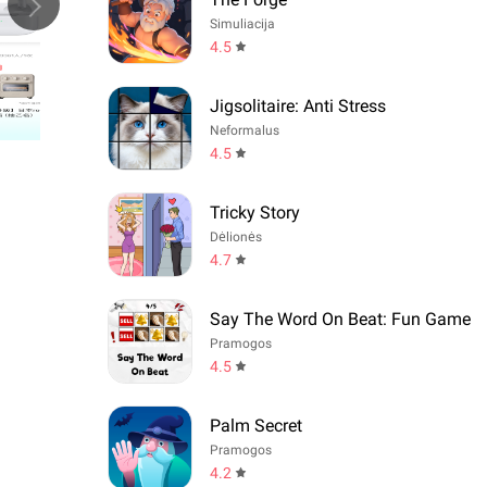
Simuliacija
4.5
Jigsolitaire: Anti Stress
Neformalus
4.5
Tricky Story
Dėlionės
4.7
Say The Word On Beat: Fun Game
Pramogos
4.5
Palm Secret
Pramogos
4.2