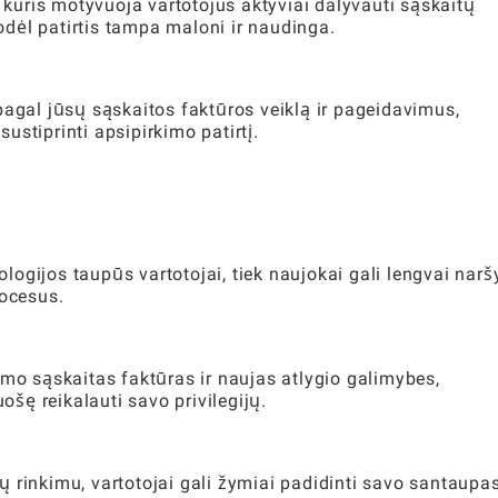
, kuris motyvuoja vartotojus aktyviai dalyvauti sąskaitų
todėl patirtis tampa maloni ir naudinga.
pagal jūsų sąskaitos faktūros veiklą ir pageidavimus,
stiprinti apsipirkimo patirtį.
ologijos taupūs vartotojai, tiek naujokai gali lengvai narš
rocesus.
imo sąskaitas faktūras ir naujas atlygio galimybes,
uošę reikalauti savo privilegijų.
 rinkimu, vartotojai gali žymiai padidinti savo santaupas