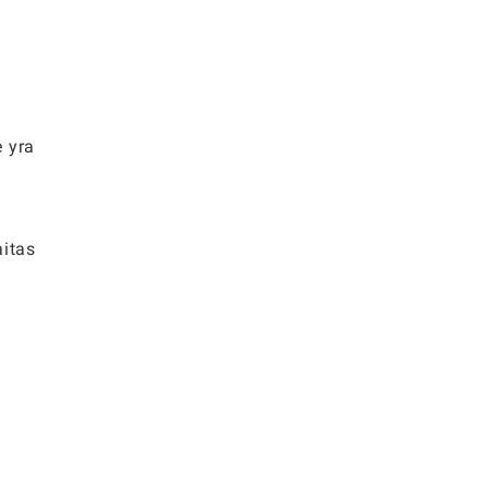
e yra
aitas