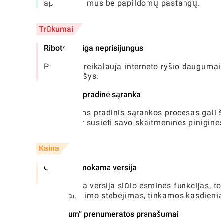
apdovanojimus be papildomų pastangų.
Trūkumai
Ribota prieiga neprisijungus
Programa reikalauja interneto ryšio daugumai f
menkas ryšys.
Reikalinga pradinė sąranka
Vartotojams pradinis sąrankos procesas gali šie
faktūras ir susieti savo skaitmenines pinigine
Kaina
Galima nemokama versija
Nemokama versija siūlo esmines funkcijas, tok
apdovanojimo stebėjimas, tinkamos kasdieni
„Premium“ prenumeratos pranašumai