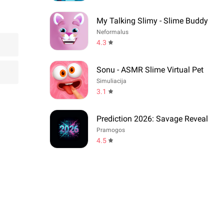
My Talking Slimy - Slime Buddy
Neformalus
4.3
Sonu - ASMR Slime Virtual Pet
Simuliacija
3.1
Prediction 2026: Savage Reveal
Pramogos
4.5