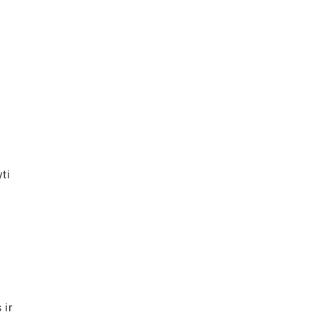
yti
 ir