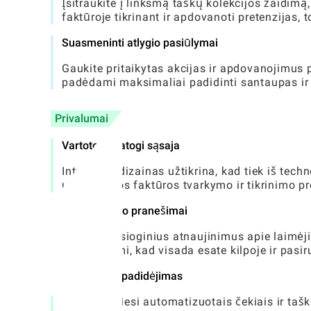
Įsitraukite į linksmą taškų kolekcijos žaidimą
faktūroje tikrinant ir apdovanoti pretenzijas, 
Suasmeninti atlygio pasiūlymai
Gaukite pritaikytas akcijas ir apdovanojimus 
padėdami maksimaliai padidinti santaupas ir su
Privalumai
Vartotojui patogi sąsaja
Intuityvus dizainas užtikrina, kad tiek iš techn
už sąskaitos faktūros tvarkymo ir tikrinimo p
Realiojo laiko pranešimai
Gaukite tiesioginius atnaujinimus apie laimėj
užtikrindami, kad visada esate kilpoje ir pasir
Sutaupymo padidėjimas
Naudodamiesi automatizuotais čekiais ir taškų