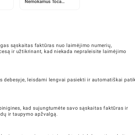
Nemokamus Toca
Daiktus: Išsamus
Žaidėjo Vadovas
ningas sąskaitas faktūras nuo laimėjimo numerių,
esą ir užtikrinant, kad niekada nepraleisite laimėjimo
s debesyje, leisdami lengvai pasiekti ir automatiškai patik
 pinigines, kad sujungtumėte savo sąskaitas faktūras ir
idų ir taupymo apžvalgą.