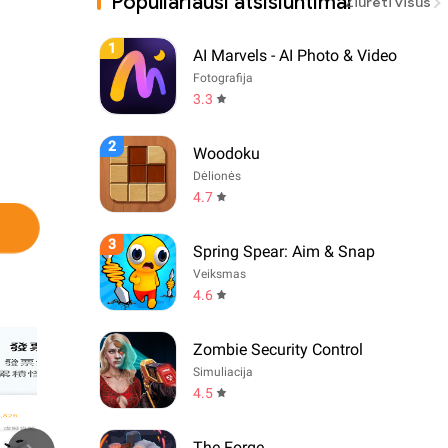
Populiariausi atsisiuntimai
Žiūrėti visus
1
AI Marvels - AI Photo & Video
Fotografija
3.3
2
Woodoku
Dėlionės
4.7
3
Spring Spear: Aim & Snap
Veiksmas
4.6
Zombie Security Control
Simuliacija
4.5
The Forge