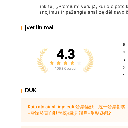
Atnaujinkite į „Premium“ versiją, kurioje pate
apdovanojimus ir pažangią analizę dėl savo iš
Įvertinimai
5
4.3
4
3
2
105.8K balsai
1
DUK
Kaip atsisiųsti ir įdiegti 發票怪獸：統一發票對獎
+雲端發票自動對獎+載具歸戶+集點遊戲?