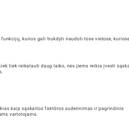
unkcijų, kurios gali trukdyti naudoti tose vietose, kurios
k tiek reikalauti daug laiko, nes jiems reikia įvesti sąsk
s.
ias kaip sąskaitos faktūros suderinimas ir pagrindinis
ams vartotojams.