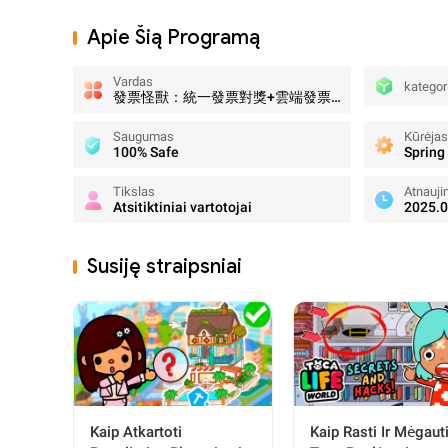
Apie Šią Programą
Vardas
kategor
發票怪獸：統一發票對獎+雲端發票自動對獎+載具歸戶+集點遊戲
Saugumas
Kūrėjas
100% Safe
Spring
Tikslas
Atnauji
Atsitiktiniai vartotojai
2025.0
Susiję straipsniai
Kaip Atkartoti
Kaip Rasti Ir Mėgaut