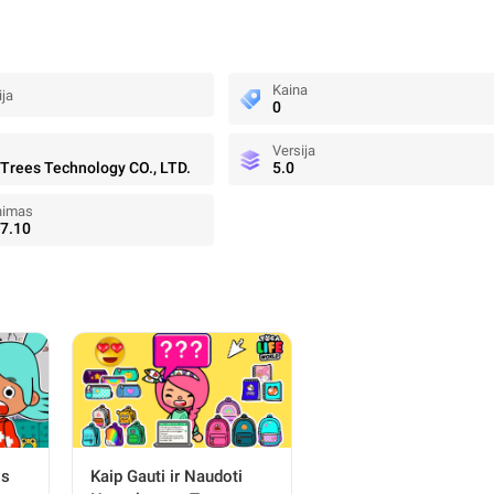
Kaina
ija
0
Versija
 Trees Technology CO., LTD.
5.0
nimas
7.10
is
Kaip Gauti ir Naudoti