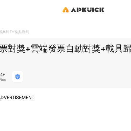
載具歸戶+集點遊戲
票對獎+雲端發票自動對獎+載具
4+
ius
ADVERTISEMENT