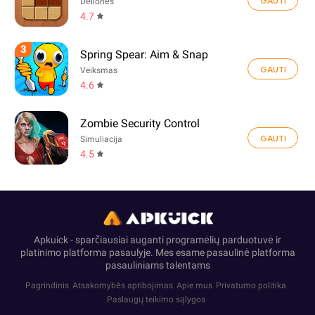
GAUTI
Dėlionės
4.7
3
Spring Spear: Aim & Snap
GAUTI
Veiksmas
4.6
Zombie Security Control
GAUTI
Simuliacija
4.5
Apkuick - sparčiausiai auganti programėlių parduotuvė ir
platinimo platforma pasaulyje. Mes esame pasaulinė platforma
pasauliniams talentams
Pagrindinis
Atsakomybės apribojimas
Apie mus
Privatumo politika
Paslaugų teikimo sąlygos