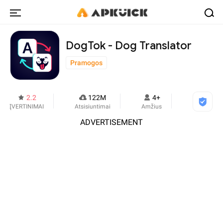
DogTok - Dog Translator
Pramogos
2.2
122M
4+
ĮVERTINIMAI
Atsisiuntimai
Amžius
ADVERTISEMENT