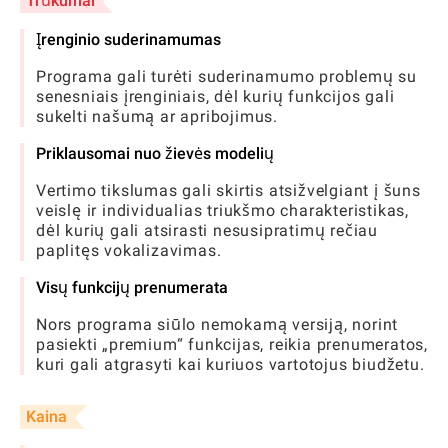
Trūkumai
Įrenginio suderinamumas
Programa gali turėti suderinamumo problemų su
senesniais įrenginiais, dėl kurių funkcijos gali
sukelti našumą ar apribojimus.
Priklausomai nuo žievės modelių
Vertimo tikslumas gali skirtis atsižvelgiant į šuns
veislę ir individualias triukšmo charakteristikas,
dėl kurių gali atsirasti nesusipratimų rečiau
paplitęs vokalizavimas.
Visų funkcijų prenumerata
Nors programa siūlo nemokamą versiją, norint
pasiekti „premium“ funkcijas, reikia prenumeratos,
kuri gali atgrasyti kai kuriuos vartotojus biudžetu.
Kaina