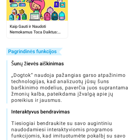
Kaip Gauti ir Naudoti
Nemokamus Toca Daiktus:
Išsamus Žaidėjo Vadovas
Pagrindinės funkcijos
Šunų žievės aiškinimas
„Dogtok“ naudoja pažangias garso atpažinimo
technologijas, kad analizuotų jūsų šuns
barškinimo modelius, paverčia juos suprantama
žmonių kalba, pateikdama įžvalgą apie jų
poreikius ir jausmus.
Interaktyvus bendravimas
Tiesiogiai bendraukite su savo augintiniu
naudodamiesi interaktyviomis programos
funkcijomis, kad imituotumėte pokalbį su savo