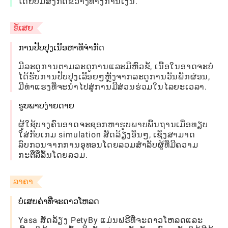
ໂດຍບໍ່ມີສິ່ງກີດຂວາງທາງການເງິນ.
ຂໍ້ເສຍ
ການປັບປຸງເນື້ອຫາທີ່ຈໍາກັດ
ມີລະດູການຕາມລະດູການແລະມີຫົວຂໍ້, ເນື້ອໃນອາດຈະບໍ່
ໄດ້ຮັບການປັບປຸງເລື້ອຍໆຫຼັງຈາກລະດູການວັນພັກຜ່ອນ,
ມີທ່າແຮງທີ່ຈະນໍາໄປສູ່ການມີສ່ວນຮ່ວມໃນໄລຍະເວລາ.
ຮູບພາບງ່າຍດາຍ
ຜູ້ໃຊ້ບາງຄົນອາດຈະຊອກຫາຮູບພາບພື້ນຖານເມື່ອທຽບ
ໃສ່ກັບເກມ simulation ສັດລ້ຽງອື່ນໆ, ເຊິ່ງສາມາດ
ລົບກວນຈາກການອຸທອນໂດຍລວມສໍາລັບຜູ້ທີ່ມີຄວາມ
ກະຕືລືລົ້ນໂດຍລວມ.
ລາຄາ
ບໍ່ເສຍຄ່າທີ່ຈະດາວໂຫລດ
Yasa ສັດລ້ຽງ PetyBy ແມ່ນຟຣີທີ່ຈະດາວໂຫລດແລະ