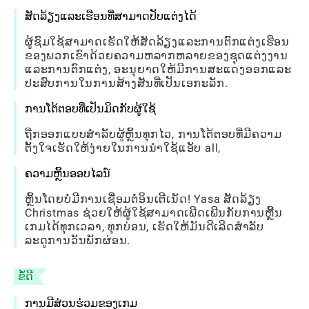
ສັດລ້ຽງແລະເຮືອນທີ່ສາມາດປັບແຕ່ງໄດ້
ຜູ້ຊົມໃຊ້ສາມາດເຮັດໃຫ້ສັດລ້ຽງແລະການຕົກແຕ່ງເຮືອນ
ຂອງພວກເຂົາດ້ວຍຄວາມຫລາກຫລາຍຂອງຊຸດແຕ່ງງານ
ແລະການຕົກແຕ່ງ, ອະນຸຍາດໃຫ້ມີການສະແດງອອກແລະ
ປະສົບການໃນການສ້າງສັນທີ່ເປັນເອກະລັກ.
ການໂຕ້ຕອບທີ່ເປັນມິດກັບຜູ້ໃຊ້
ຖືກອອກແບບສໍາລັບຜູ້ຫຼິ້ນທຸກໄວ, ການໂຕ້ຕອບທີ່ມີຄວາມ
ຕັ້ງໃຈເຮັດໃຫ້ງ່າຍໃນການນໍາໃຊ້ແອັບ all,
ຄວາມຫຼິ້ນອອບໄລນ໌
ຫຼິ້ນໂດຍບໍ່ມີການເຊື່ອມຕໍ່ອິນເຕີເນັດ! Yasa ສັດລ້ຽງ
Christmas ຊ່ວຍໃຫ້ຜູ້ໃຊ້ສາມາດເພີດເພີນກັບການຫຼີ້ນ
ເກມໄດ້ທຸກເວລາ, ທຸກບ່ອນ, ເຮັດໃຫ້ມັນດີເລີດສໍາລັບ
ລະດູການວັນພັກຜ່ອນ.
ຂໍ້ດີ
ການມີສ່ວນຮ່ວມຂອງເກມ