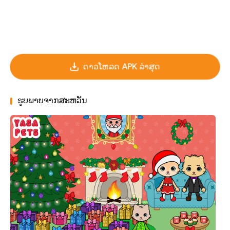
ດາວໂຫລດ APK ລ່າສຸດ
ຮູບພາບຈາກສະຫວັນ