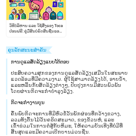
ວິທີບໍລິຫານ ແລະ ໃຊ້ສິ່ງຂອງ Toca
ປ່ອນຟຣີ: ຄູ່ມືສົນບໍຣົດສົນຊື່ນຂອງ
ຜູ້ຫຼິ້ນ
ຄຸນລັກສະນະສໍາຄັນ
ການດູແລສັດລ້ຽງແບບໂຕ້ຕອບ
ປະສົບຄວາມສຸກຂອງການດູແລສັດລ້ຽງເສມືນໃນສະພາບ
ແວດລ້ອມທີ່ມີຄວາມງາມ. ຜູ້ໃຊ້ສາມາດລ້ຽງໄດ້, ອາບນ້ໍາ,
ແລະຫລິ້ນກັບສັດລ້ຽງຕ່າງໆ, ປັບປຸງການມີສ່ວນພົວພັນ
ໂດຍຜ່ານກິດຈະກໍາບໍາລຸງລ້ຽງ.
ກິດຈະກໍາງານບຸນ
ຄົ້ນພົບກິດຈະການທີ່ມີຫົວຂໍ້ວັນພັກຜ່ອນທີ່ກວ້າງຂວາງ,
ລວມທັງຕົ້ນໄມ້ວັນຄຣິດສະມາດ, ຂອງຂັວນຫໍ່, ແລະ
ເຂົ້າຮ່ວມໃນການຕໍ່ສູ້ກັບຫິມະ, ໃຫ້ຄວາມບັນເທີງທີ່ບໍ່ມີທີ່
ສິ້ນສຸດແລະມີຄວາມເບີກບານມ່ວນຊື່ນ.