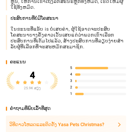
ຫຼີ້ນ, ໃຫ້ການເຂົ້າເຖິງລັກສະນະຫຼັກທັງຫມົດ, ເຮັດໃຫ້ມີຜູ້
ໃຊ້ທັງຫມົດ.
ປະສົບການທີ່ບໍ່ມີໂຄສະນາ
ໃນຂະນະທີ່ແອັບ is ບໍ່ເສຍຄ່າ, ຜູ້ໃຊ້ອາດຈະປະສົບ
ໂຄສະນາບາງຄັ້ງຄາວເວັ້ນເສຍແຕ່ວ່າພວກເຂົາເລືອກ
ປະສົບການທີ່ເຕັມໄປແລ້ວ, ສ້າງປະສົບການທີ່ລຽບງ່າຍສໍາ
ລັບຜູ້ທີ່ເລືອກທີ່ຈະສະຫມັກສະມາຊິກ.
ຄະແນນ
5
4
4
3
2
25.9K ສຽງ
1
ຄໍາຖາມທີ່ພົບເລົ້າທີ່ສຸດ
ວິທີດາວໂຫລດແລະຕິດຕັ້ງ Yasa Pets Christmas?