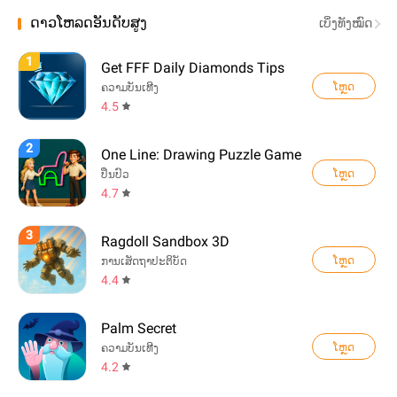
ດາວໂຫລດອັນດັບສູງ
ເບິ່ງທັງໝົດ
1
Get FFF Daily Diamonds Tips
ໂຫຼດ
ຄວາມບັນເທີງ
4.5
2
One Line: Drawing Puzzle Game
ໂຫຼດ
ປິ່ນປົວ
4.7
3
Ragdoll Sandbox 3D
ໂຫຼດ
ການເສັດຖາປະຕິບັດ
4.4
Palm Secret
ໂຫຼດ
ຄວາມບັນເທີງ
4.2