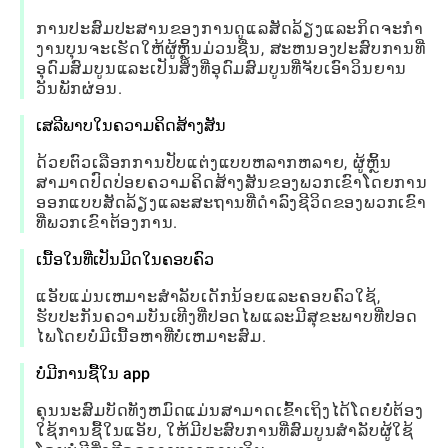
ການປະສົມປະສານຂອງການດູແລສັດລ້ຽງແລະກິດຈະກໍາ
ງານບຸນຈະເຮັດໃຫ້ຜູ້ຫຼິ້ນມ່ວນຊື່ນ, ສະຫນອງປະສົບການທີ່
ອຸດົມສົມບູນແລະເປັນສິ່ງທີ່ອຸດົມສົມບູນທີ່ຈັບເອົາວິນຍານ
ວັນພັກຜ່ອນ.
ເສລີພາບໃນຄວາມຄິດສ້າງສັນ
ດ້ວຍຕົວເລືອກການປັບແຕ່ງແບບຫລາກຫລາຍ, ຜູ້ຫຼິ້ນ
ສາມາດປົດປ່ອຍຄວາມຄິດສ້າງສັນຂອງພວກເຂົາໂດຍການ
ອອກແບບສັດລ້ຽງແລະສະຖານທີ່ດໍາລົງຊີວິດຂອງພວກເຂົາ
ທີ່ພວກເຂົາຕ້ອງການ.
ເນື້ອໃນທີ່ເປັນມິດໃນຄອບຄົວ
ແອັບແມ່ນເຫມາະສໍາລັບເດັກນ້ອຍແລະຄອບຄົວໃຊ້,
ຮັບປະກັນຄວາມບັນເທີງທີ່ປອດໄພແລະມີສຸຂະພາບທີ່ປອດ
ໄພໂດຍບໍ່ມີເນື້ອຫາທີ່ບໍ່ເຫມາະສົມ.
ບໍ່ມີການຊື້ໃນ app
ຄຸນນະສົມບັດທັງຫມົດແມ່ນສາມາດເຂົ້າເຖິງໄດ້ໂດຍບໍ່ຕ້ອງ
ໃຊ້ການຊື້ໃນແອັບ, ໃຫ້ມີປະສົບການທີ່ສົມບູນສໍາລັບຜູ້ໃຊ້