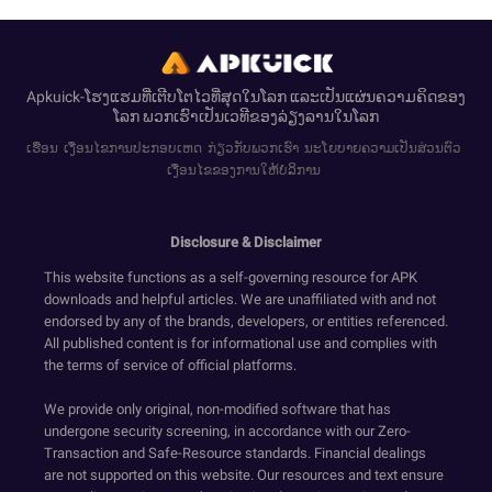
Apkuick-ໂຮງແຮມທີ່ເຕີບໂຕໄວທີ່ສຸດໃນໂລກ ແລະເປັນແຜ່ນຄວາມຄິດຂອງ
ໂລກ ພວກເຮົາເປັນເວທີຂອງລ່ຽງລານໃນໂລກ
ເຮືອນ
ເງື່ອນໄຂການປະກອບເຫດ
ກ່ຽວກັບພວກເຮົາ
ນະໂຍບາຍຄວາມເປັນສ່ວນຕົວ
ເງື່ອນໄຂຂອງການໃຫ້ບໍລິການ
Disclosure & Disclaimer
This website functions as a self-governing resource for APK
downloads and helpful articles. We are unaffiliated with and not
endorsed by any of the brands, developers, or entities referenced.
All published content is for informational use and complies with
the terms of service of official platforms.
We provide only original, non-modified software that has
undergone security screening, in accordance with our Zero-
Transaction and Safe-Resource standards. Financial dealings
are not supported on this website. Our resources and text ensure