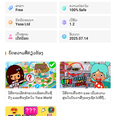
ລາຄາ
ຄວາມປອດໄພ
Free
100% Safe
ນັກພັດທະນາ
ເວີຊັນ
Yasa Ltd
1.2
ເປົ້າໝາຍ
ອັບເດດ
ເດັກນ້ອຍ
2025.07.14
ບົດຄວາມທີ່ກ່ຽວຂ້ອງ
ວິທີການເລີກທຳແບບບລັອກເກີນຊື່
ວິທີການຄົ້ນຫາ ແລະ ເພີ່ມຄວາມ
ດັງ ແລະຫ້ອງພັກໃນ Toca World
ສຸຂໃນບັນດາສິ່ງຂອງເຊັກໄປທີ່ຖືກ
ຊ່ອນໄວ້: ຄູ່ມືສົມບູນ