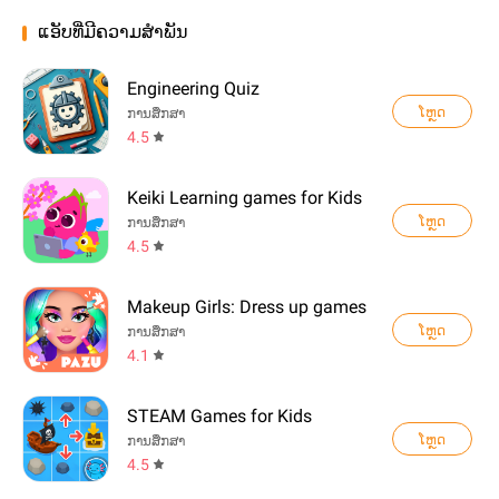
ແອັບທີ່ມີຄວາມສຳພັນ
Engineering Quiz
ໂຫຼດ
ການສຶກສາ
4.5
Keiki Learning games for Kids
ໂຫຼດ
ການສຶກສາ
4.5
Makeup Girls: Dress up games
ໂຫຼດ
ການສຶກສາ
4.1
STEAM Games for Kids
ໂຫຼດ
ການສຶກສາ
4.5