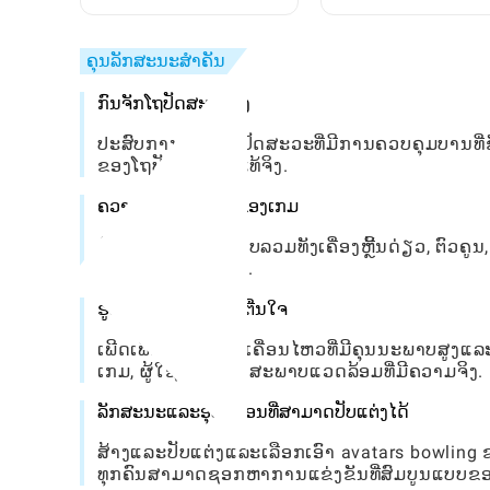
Toca World
ເຊັກໄປທີ່ຖືກຊ່ອນໄວ້: ຄູ່
ສົມບູນ
ຄຸນລັກສະນະສໍາຄັນ
ກົນຈັກໂຖປັດສະວະຈິງ
ປະສົບການຟີຊິກໂຖປັດສະວະທີ່ມີການຄວບຄຸມບານທີ່ຊັດ
ຂອງໂຖປັດສະວະທີ່ແທ້ຈິງ.
ຄວາມຫລາກຫລາຍຂອງເກມ
ຫຼີ້ນໃນຫລາຍຮູບແບບລວມທັງເຄື່ອງຫຼີ້ນດ່ຽວ, ຕົວຄ
ແລະຄ້າຍຄືກັນຄືກັນ.
ຮູບພາບທີ່ຫນ້າຕື່ນຕາຕື່ນໃຈ
ເພີດເພີນໄປກັບພາບເຄື່ອນໄຫວທີ່ມີຄຸນນະພາບສູງແລະມ
ເກມ, ຜູ້ໃຊ້ທີ່ຝັງຢູ່ໃນສະພາບແວດລ້ອມທີ່ມີຄວາມຈິງ.
ລັກສະນະແລະອຸປະກອນທີ່ສາມາດປັບແຕ່ງໄດ້
ສ້າງແລະປັບແຕ່ງແລະເລືອກເອົາ avatars bowlin
ທຸກຄົນສາມາດຊອກຫາການແຂ່ງຂັນທີ່ສົມບູນແບບຂ