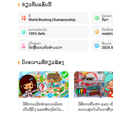
ກ່ຽວກັບແອັບນີ້
ຊື່
ປະເພດ
World Bowling Championship
ກິລາ
ຄວາມປອດໄພ
ນັກພັດ
100% Safe
mobiri
ເປົ້າໝາຍ
ອັບເດດ
ນັກຫຼີ້ນເກມຄົນທໍາມະດາ
2024.0
ບົດຄວາມທີ່ກ່ຽວຂ້ອງ
ວິທີການເລີກທຳແບບບລັອກ
ວິທີການຄົ້ນຫາ ແລະ ເພີ
ເກີນຊື່ດັງ ແລະຫ້ອງພັກໃນ
ຄວາມສຸຂໃນບັນດາສິ່ງ