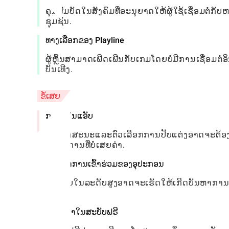
ຄຸນສົມບັດໃນສັງຄົມທີ່ອະນຸຍາດໃຫ້ຜູ້ໃຊ້ເຊື່ອມຕໍ່ກ
ຊຸມຊົນ.
ທາງເລືອກຂອງ Playline
ຜູ້ຫຼິ້ນສາມາດເພີດເພີນກັບເກມໂດຍບໍ່ມີການເຊື່ອມຕໍ່
ບັນເທີງ.
ຂໍ້ເສຍ
ການຊື້ໃນແອັບ
ບາງລັກສະນະແລະຕົວເລືອກການປັບແຕ່ງອາດຈະຕ້ອງການ
ປະສົບການທີ່ບໍ່ເສຍຄ່າ.
ຂໍ້ຈໍາກັດການເຂົ້າຮ່ວມຂອງອຸປະກອນ
ຮູບພາບໃນລະດັບສູງອາດຈະເຮັດໃຫ້ເກີດບັນຫາການປະຕິບັ
ໃຊ້.
ໂຄສະນາໃນສະບັບຟຣີ