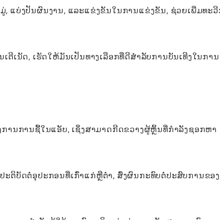
ັບຫມູ່, ແບ່ງປັນຜົນງານ, ແລະແຂ່ງຂັນໃນການແຂ່ງຂັນ, ຊ່ວຍເພີ່ມທະວ
ອິນເຕີເນັດ, ເຮັດໃຫ້ມັນເປັນທາງເລືອກທີ່ດີສໍາລັບການບັນເທີງໃນການ
ການຊື້ໃນແອັບ, ເຊິ່ງສາມາດກີດຂວາງຜູ້ຫຼິ້ນທີ່ກໍາລັງຊອກຫາ
ດຕໍ່ອຸປະກອນທີ່ເກົ່າແກ່ຫຼືຕ່ໍາ, ສົ່ງຜົນກະທົບຕໍ່ປະສົບການຂອງຜ