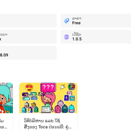
ລາຄາ
Free
ທະນາ
ເວີຊັນ
x
1.0.5
8.09
່ມ
ວິທີບໍລິຫານ ແລະ ໃຊ້
ຂອງ
ສິ່ງຂອງ Toca ປ່ອນຟຣີ: ຄູ່ມື