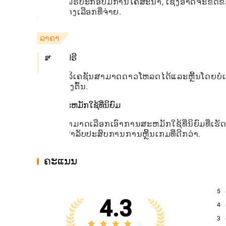
ສະບັບຟຣີປະກອບມີການໂຄສະນາ, ເຊິ່ງອາດຈະຂັດຂວ
ຜ່ານທາງເລືອກທີ່ຈ່າຍ.
ລາຄາ
ສະບັບຟຣີ
ແອັບພລິເຄຊັນສາມາດດາວໂຫລດໄດ້ແລະຫຼີ້ນໂດຍບໍ່ເສ
ໃນເບື້ອງຕົ້ນ.
ການສະຫມັກໃຊ້ທີ່ນິຍົມ
ຜູ້ໃຊ້ສາມາດເລືອກເອົາການສະຫມັກໃຊ້ທີ່ນິຍົມທີ່ເຮ
ເພາະສໍາລັບປະສົບການການຫຼີ້ນເກມທີ່ດີກວ່າ.
ຄະແນນ
5
4.3
4
3