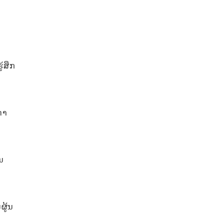
້ສຶກ
ດາ
້ນ
ຜູ້ນ