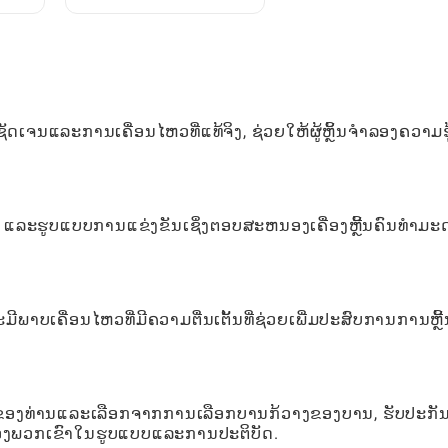
ມື
ສົນບໍຣົດສົນຊື່ນຂອງຜູ້ຫຼິ້ນ
ເຈນແລະການເຄື່ອນໄຫວທີ່ແທ້ຈິງ, ຊ່ວຍໃຫ້ຜູ້ຫຼິ້ນຈໍາລອງຄວາມຮູ
ູນ, ແລະຮູບແບບການແຂ່ງຂັນເຊິ່ງຕອບສະຫນອງເຄື່ອງຫຼີ້ນຄົນທໍາມະ
ີພາບເຄື່ອນໄຫວທີ່ມີຄວາມຕື່ນເຕັ້ນທີ່ຊ່ວຍເພີ່ມປະສົບການການຫຼີ
g ຂອງທ່ານແລະເລືອກຈາກການເລືອກບານກ້ວາງຂອງບານ, ຮັບປະກັນ
ອງພວກເຂົາໃນຮູບແບບແລະການປະຕິບັດ.