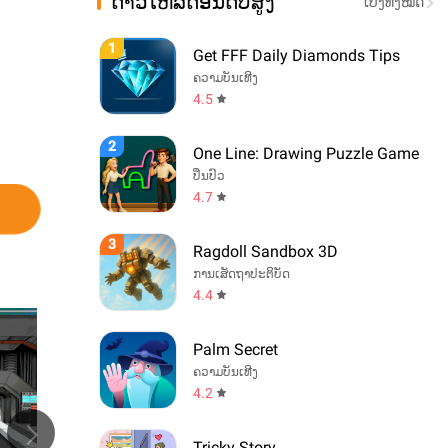
ດາວໂຫລດອັນດັບສູງ
ເບິ່ງທັງໝົດ
1
Get FFF Daily Diamonds Tips
ຄວາມບັນເທີງ
4.5
2
One Line: Drawing Puzzle Game
ປິ່ນປົວ
4.7
3
Ragdoll Sandbox 3D
ການເສັດຖາປະຕິບັດ
4.4
Palm Secret
ຄວາມບັນເທີງ
4.2
Tricky Story