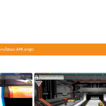
ດາວໂຫລດ APK ລ່າສຸດ