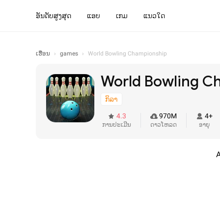
ອັນດັບສູງສຸດ
ແອບ
ເກມ
ແນວໃດ
ເຮືອນ
›
games
›
World Bowling Championship
World Bowling C
ກິລາ
4.3
970M
4+
ການປະເມີນ
ດາວໂຫລດ
ອາຍຸ