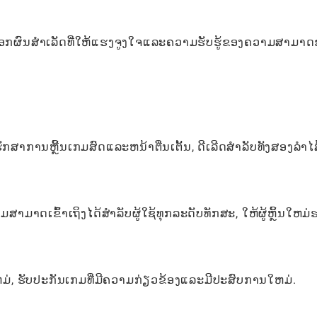
ດລັອກຜົນສໍາເລັດທີ່ໃຫ້ແຮງຈູງໃຈແລະຄວາມຮັບຮູ້ຂອງຄວາມສາມາ
າການຫຼີ້ນເກມສົດແລະຫນ້າຕື່ນເຕັ້ນ, ດີເລີດສໍາລັບທັງສອງລໍາໄສ
າດເຂົ້າເຖິງໄດ້ສໍາລັບຜູ້ໃຊ້ທຸກລະດັບທັກສະ, ໃຫ້ຜູ້ຫຼິ້ນໃຫມ
ຫມ່, ຮັບປະກັນເກມທີ່ມີຄວາມກ່ຽວຂ້ອງແລະມີປະສົບການໃຫມ່.