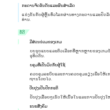
ກະດານຈັດອັນດັບແລະຜົນສໍາເລັດ
ແຂ່ງຂັນກັບຜູ້ຫຼິ້ນທົ່ວໂລກຜ່ານທາງກະດານແລະປົ
ທ່ານ.
ຂໍ້ດີ
ການມີສ່ວນຮ່ວມຂອງເກມ
ຮູບແບບຮູບແບບແລະຕົວເລືອກທີ່ຫຼາກຫຼາຍຂອງເກມຮັກສ
ແລະອຸທິດຕົນ.
ຜູ້ຄວບຄຸມທີ່ເປັນມິດກັບຜູ້ໃຊ້
ການຄວບຄຸມລະບົບແລະການຄວບຄຸມອຽງເພື່ອໃຫ້ເກມສາມ
ຮູ້ພື້ນຖານໂດຍໄວ.
ການປັບປຸງເປັນປົກກະຕິ
ການປັບປຸງເລື້ອຍໆເຮັດໃຫ້ເນື້ອໃນແລະການປັບປຸງໃ
ລັກສະນະສັງຄົມ