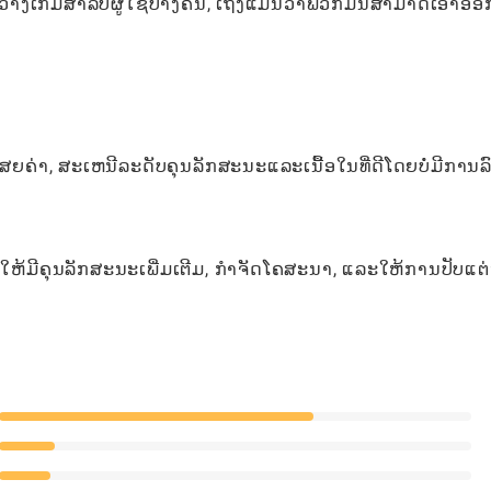
າງເກມສໍາລັບຜູ້ໃຊ້ບາງຄົນ, ເຖິງແມ່ນວ່າພວກມັນສາມາດເອົາອອ
ຍຄ່າ, ສະເຫນີລະດັບຄຸນລັກສະນະແລະເນື້ອໃນທີ່ດີໂດຍບໍ່ມີການລົ
ັດໃຫ້ມີຄຸນລັກສະນະເພີ່ມເຕີມ, ກໍາຈັດໂຄສະນາ, ແລະໃຫ້ການປັບແຕ