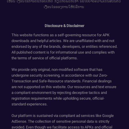
ເຮືອນ
ເງື່ອນໄຂການປະກອບເຫດ
ກ່ຽວກັບພວກເຮົາ
ນະໂຍບາຍຄວາມເປັນສ່ວນຕົວ
ເງື່ອນໄຂຂອງການໃຫ້ບໍລິການ
Disclosure & Disclaimer
This website functions as a self-governing resource for APK
downloads and helpful articles. We are unaffiliated with and not
endorsed by any of the brands, developers, or entities referenced.
All published content is for informational use and complies with
the terms of service of official platforms.
We provide only original, non-modified software that has
undergone security screening, in accordance with our Zero-
Transaction and Safe-Resource standards. Financial dealings
are not supported on this website. Our resources and text ensure
a compliant environment by rejecting deceptive tactics and
registration requirements while upholding secure, official-
standard experiences.
Our platform is sustained via compliant ad services like Google
AdSense. The collection of sensitive personal data is strictly
avoided. Even though we facilitate access to APKs and official