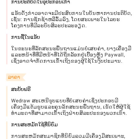
ການປະຕິບັດໃນອຸປະກອນເກົ່າ
ແອັບດັ່ງກ່າວອາດຈະມີປະສົບການໃນບັນຫາການປະຕິບັດ,
ເຊັ່ນ: ການຊັກຊ້າຫລືລົ້ມລົງ, ໂດຍສະເພາະໃນໄລຍະ
ໂຄງການທີ່ມີລະບົບສິລະປະລະອຽດ.
ການຊື້ໃນແອັບ
ໃນຂະນະທີ່ລັກສະນະພື້ນຖານແມ່ນບໍ່ເສຍຄ່າ, ບາງເຄື່ອງມື
ແລະຫນ້າທີ່ທີ່ມີຫນ້າທີ່ໄດ້ຖືກລັອກຢູ່ເບື້ອງຫຼັງ Paywall,
ເຊິ່ງອາດຈໍາກັດການເຂົ້າເຖິງຂອງຜູ້ໃຊ້ໃນງົບປະມານ.
ລາຄາ
ສະບັບຟຣີ
Wedraw ສະເຫນີຮູບແບບທີ່ບໍ່ເສຍຄ່າເຊິ່ງປະກອບມີ
ເຄື່ອງມືແຕ້ມຮູບແລະຄຸນລັກສະນະພື້ນຖານ, ເຮັດໃຫ້ຜູ້ໃຊ້
ທໍາມະດາທີ່ສາມາດເຂົ້າເຖິງຝ່າຍສິລະປະຂອງພວກເຂົາ.
ການສະຫມັກໃຊ້ທີ່ນິຍົມ
ການສະຫມັກສະມາຊິກທີ່ນິຍົມລວມມີເຄື່ອງມືສະເພາະ,