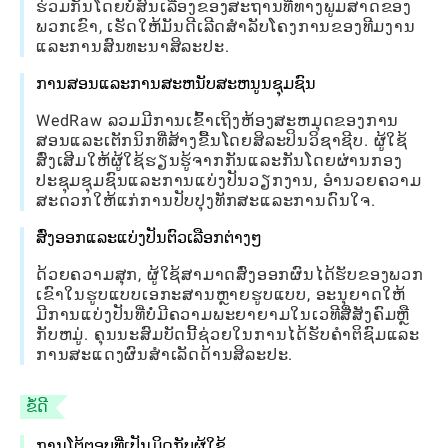
ຮ່ວມກັນໂດຍບໍ່ສົນເລື່ອງຂອງສະຖານທີ່ທາງພູມສາດຂອງ
ພວກເຂົາ, ເຮັດໃຫ້ມັນດີເລີດສໍາລັບໂຄງການຂອງທີມງານ
ແລະການສົນທະນາສິລະປະ.
ການສອນແລະການສະຫນັບສະຫນູນຊຸມຊົນ
WedRaw ລວມມີການເຂົ້າເຖິງຫ້ອງສະຫມຸດຂອງການ
ສອນແລະເຕັກນິກທີ່ສ້າງຂື້ນໂດຍສິລະປິນວິຊາຊີບ. ຜູ້ໃຊ້
ສົ່ງເສີມໃຫ້ຜູ້ໃຊ້ຮຽນຮູ້ຈາກກັນແລະກັນໂດຍຜ່ານກອງ
ປະຊຸມຊຸມຊົນແລະການແບ່ງປັນວຽກງານ, ອໍານວຍຄວາມ
ສະດວກໃຫ້ແກ່ການປັບປຸງທັກສະແລະການດົນໃຈ.
ສົ່ງອອກແລະແບ່ງປັນຕົວເລືອກຕ່າງໆ
ດ້ວຍຄວາມສຸກ, ຜູ້ໃຊ້ສາມາດສົ່ງອອກຜົນໄດ້ຮັບຂອງພວກ
ເຂົາໃນຮູບແບບເອກະສານຫຼາຍຮູບແບບ, ອະນຸຍາດໃຫ້
ມີການແບ່ງປັນທີ່ບໍ່ມີຄວາມພະຍາຍາມໃນເວທີສື່ສັງຄົມຫຼື
ກັບຫມູ່. ຄຸນນະສົມບັດນີ້ຊ່ວຍໃນການໄດ້ຮັບຄໍາຕິຊົມແລະ
ການສະແດງຜົນສໍາເລັດດ້ານສິລະປະ.
ຂໍ້ດີ
ການໂຕ້ຕອບທີ່ເປັນມິດກັບຜູ້ໃຊ້