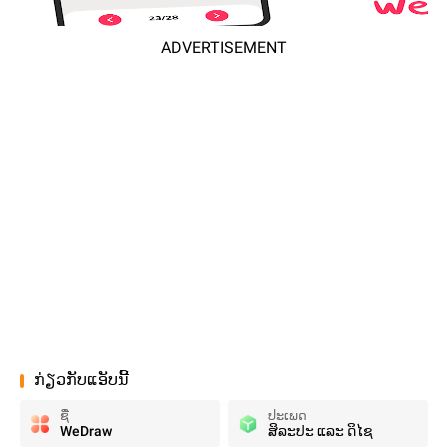
ADVERTISEMENT
ກ່ຽວກັບແອັບນີ້
ຊື່
ປະເພດ
WeDraw
ສິລະປະ ແລະ ດິໄຊ