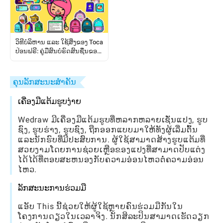
ວິທີບໍລິຫານ ແລະ ໃຊ້ສິ່ງຂອງ Toca
ປ່ອນຟຣີ: ຄູ່ມືສົນບໍຣົດສົນຊື່ນຂອງ
ຜູ້ຫຼິ້ນ
ຄຸນລັກສະນະສໍາຄັນ
ເຄື່ອງມືແຕ້ມຮູບງ່າຍ
Wedraw ມີເຄື່ອງມືແຕ້ມຮູບທີ່ຫລາກຫລາຍເຊັ່ນແປງ, ຮູບ
ຊົງ, ຮູບຮ່າງ, ຮູບຊົງ, ຖືກອອກແບບມາໃຫ້ທັງຜູ້ເລີ່ມຕົ້ນ
ແລະນັກຮົບທີ່ມີປະສົບການ. ຜູ້ໃຊ້ສາມາດສ້າງຮູບແຕ້ມທີ່
ສວຍງາມໂດຍການຊ່ວຍເຫຼືອຂອງແປງທີ່ສາມາດປັບແຕ່ງ
ໄດ້ໄດ້ທີ່ຕອບສະຫນອງກັບຄວາມອ່ອນໄຫວຕໍ່ຄວາມອ່ອນ
ໄຫວ.
ລັກສະນະການຮ່ວມມື
ແອັບ This ນີ້ຊ່ວຍໃຫ້ຜູ້ໃຊ້ຫຼາຍຄົນຮ່ວມມືກັນໃນ
ໂຄງການດຽວໃນເວລາຈິງ. ນັກສິລະປິນສາມາດເຮັດວຽກ