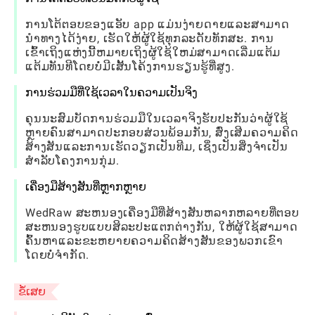
ການໂຕ້ຕອບຂອງແອັບ app ແມ່ນງ່າຍດາຍແລະສາມາດ
ນໍາທາງໄດ້ງ່າຍ, ເຮັດໃຫ້ຜູ້ໃຊ້ທຸກລະດັບທັກສະ. ການ
ເຂົ້າເຖິງແຫ່ງນີ້ຫມາຍເຖິງຜູ້ໃຊ້ໃຫມ່ສາມາດເລີ່ມແຕ້ມ
ແຕ້ມທັນທີໂດຍບໍ່ມີເສັ້ນໂຄ້ງການຮຽນຮູ້ທີ່ສູງ.
ການຮ່ວມມືທີ່ໃຊ້ເວລາໃນຄວາມເປັນຈິງ
ຄຸນນະສົມບັດການຮ່ວມມືໃນເວລາຈິງຮັບປະກັນວ່າຜູ້ໃຊ້
ຫຼາຍຄົນສາມາດປະກອບສ່ວນພ້ອມກັນ, ສົ່ງເສີມຄວາມຄິດ
ສ້າງສັນແລະການເຮັດວຽກເປັນທີມ, ເຊິ່ງເປັນສິ່ງຈໍາເປັນ
ສໍາລັບໂຄງການກຸ່ມ.
ເຄື່ອງມືສ້າງສັນທີ່ຫຼາກຫຼາຍ
WedRaw ສະຫນອງເຄື່ອງມືທີ່ສ້າງສັນຫລາກຫລາຍທີ່ຕອບ
ສະຫນອງຮູບແບບສິລະປະແຕກຕ່າງກັນ, ໃຫ້ຜູ້ໃຊ້ສາມາດ
ຄົ້ນຫາແລະຂະຫຍາຍຄວາມຄິດສ້າງສັນຂອງພວກເຂົາ
ໂດຍບໍ່ຈໍາກັດ.
ຂໍ້ເສຍ