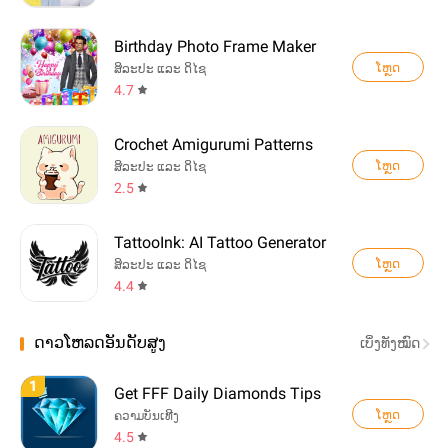
Birthday Photo Frame Maker
ໂຫຼດ
ສິລະປະ ແລະ ດິໄຊ
4.7
Crochet Amigurumi Patterns
ໂຫຼດ
ສິລະປະ ແລະ ດິໄຊ
2.5
TattooInk: AI Tattoo Generator
ໂຫຼດ
ສິລະປະ ແລະ ດິໄຊ
4.4
ດາວໂຫລດອັນດັບສູງ
ເບິ່ງທັງໝົດ
1
Get FFF Daily Diamonds Tips
ໂຫຼດ
ຄວາມບັນເທີງ
4.5