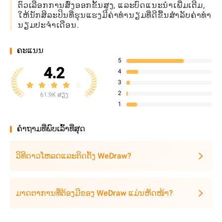
ຕົວເລືອກການສົ່ງອອກຂັ້ນສູງ, ແລະບົດແນະນໍາເພີ່ມເຕີມ,
ໃຫ້ນັກສິລະປິນທີ່ຮຸນແຮງມີຄ່າທໍານຽມທີ່ດີຂື້ນສໍາລັບຄ່າທໍາ
ນຽມປະຈໍາເດືອນ.
ຄະແນນ
5
4.2
4
3
2
61.9K ສຽງ
1
ຄໍາຖາມທີ່ພົບເລົ້າທີ່ສຸດ
ວິທີດາວໂຫລດແລະຕິດຕັ້ງ WeDraw?
ມາດຕາການທີ່ຕ້ອງມີຂອງ WeDraw ແມ່ນຫັດໜ້າ?