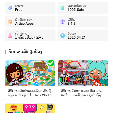
ລາຄາ
ຄວາມປອດໄພ
Free
100% Safe
ນັກພັດທະນາ
ເວີຊັນ
Artico Apps
3.1.3
ເປົ້າໝາຍ
ອັບເດດ
ນັກສິລະປິນບາດເຈັບ
2025.04.21
ບົດຄວາມທີ່ກ່ຽວຂ້ອງ
ວິທີການເລີກທຳແບບບລັອກເກີນຊື່
ວິທີການຄົ້ນຫາ ແລະ ເພີ່ມຄວາມ
ດັງ ແລະຫ້ອງພັກໃນ Toca World
ສຸຂໃນບັນດາສິ່ງຂອງເຊັກໄປທີ່ຖືກ
ຊ່ອນໄວ້: ຄູ່ມືສົມບູນ