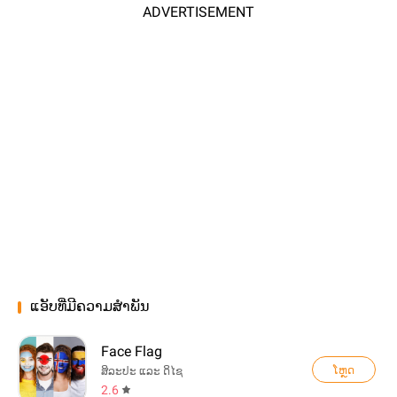
ADVERTISEMENT
ແອັບທີ່ມີຄວາມສຳພັນ
Face Flag
ໂຫຼດ
ສິລະປະ ແລະ ດິໄຊ
2.6