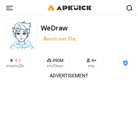
WeDraw
ສິລະປະ ແລະ ດິໄຊ
4.2
490M
4+
ການປະເມີນ
ດາວໂຫລດ
ອາຍຸ
ADVERTISEMENT