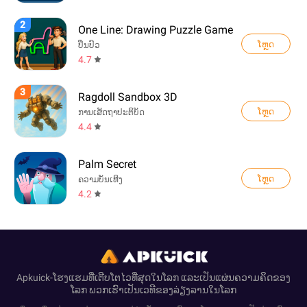
2
One Line: Drawing Puzzle Game
ໂຫຼດ
ປິ່ນປົວ
4.7
3
Ragdoll Sandbox 3D
ໂຫຼດ
ການເສັດຖາປະຕິບັດ
4.4
Palm Secret
ໂຫຼດ
ຄວາມບັນເທີງ
4.2
Apkuick-ໂຮງແຮມທີ່ເຕີບໂຕໄວທີ່ສຸດໃນໂລກ ແລະເປັນແຜ່ນຄວາມຄິດຂອງ
ໂລກ ພວກເຮົາເປັນເວທີຂອງລ່ຽງລານໃນໂລກ