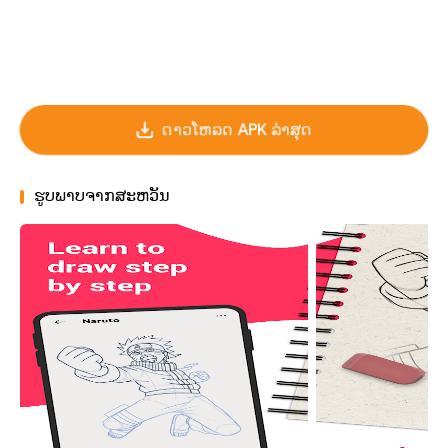
ດາວໂຫລດ APK ລ່າສຸດ
ຮູບພາບຈາກສະຫວັນ