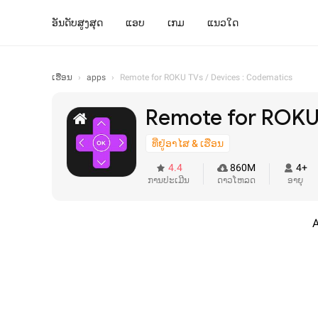
ອັນດັບສູງສຸດ
ແອບ
ເກມ
ແນວໃດ
ເຮືອນ
›
apps
›
Remote for ROKU TVs / Devices : Codematics
Remote for ROKU 
ທີ່ຢູ່ອາໄສ & ເຮືອນ
4.4
860M
4+
ການປະເມີນ
ດາວໂຫລດ
ອາຍຸ