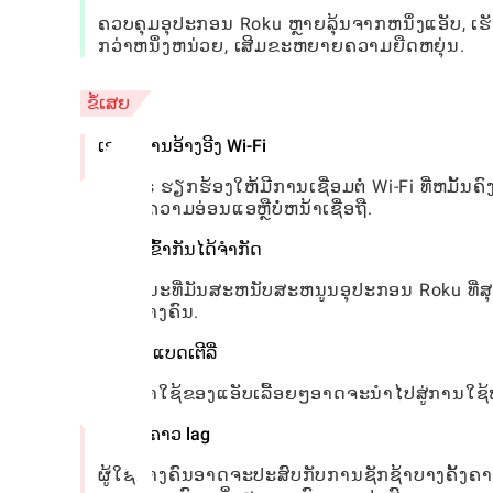
ຄວບຄຸມອຸປະກອນ Roku ຫຼາຍລຸ້ນຈາກຫນຶ່ງແອັບ, ເຮ
ກວ່າຫນຶ່ງຫນ່ວຍ, ເສີມຂະຫຍາຍຄວາມຍືດຫຍຸ່ນ.
ຂໍ້ເສຍ
ເອກະສານອ້າງອີງ Wi-Fi
ແອັບ is ຮຽກຮ້ອງໃຫ້ມີການເຊື່ອມຕໍ່ Wi-Fi ທີ່ຫມັ
ໃຊ້ທີ່ມີຄວາມອ່ອນແອຫຼືບໍ່ຫນ້າເຊື່ອຖື.
ຄວາມເຂົ້າກັນໄດ້ຈໍາກັດ
ໃນຂະນະທີ່ມັນສະຫນັບສະຫນູນອຸປະກອນ Roku ທີ່ສຸດ, 
ຜູ້ໃຊ້ບາງຄົນ.
ລະບາຍແບດເຕີລີ່
ການນໍາໃຊ້ຂອງແອັບເລື້ອຍໆອາດຈະນໍາໄປສູ່ການໃຊ້ຫມ
ບາງຄັ້ງຄາວ lag
ຜູ້ໃຊ້ບາງຄົນອາດຈະປະສົບກັບການຊັກຊ້າບາງຄັ້ງ