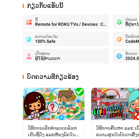
ກ່ຽວກັບແອັບນີ້
ຊື່
ປະເພດ
Remote for ROKU TVs / Devices : Codematics
ທີ່ຢູ່ອ
ຄວາມປອດໄພ
ນັກພັດ
100% Safe
CodeMa
ເປົ້າໝາຍ
ອັບເດດ
ຜູ້ໃຊ້ທໍາມະດາ
2024.0
ບົດຄວາມທີ່ກ່ຽວຂ້ອງ
ວິທີການເລີກທຳແບບບລັອກ
ວິທີການຄົ້ນຫາ ແລະ ເພີ
ເກີນຊື່ດັງ ແລະຫ້ອງພັກໃນ
ຄວາມສຸຂໃນບັນດາສິ່ງ