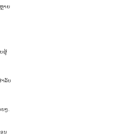
 ຫຼາຍ
ບຜູ້
ໍາລັບ
ອຍໆ.
ກອນ