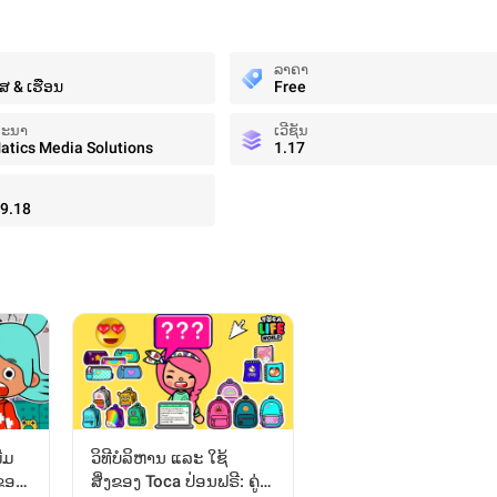
ລາຄາ
າໄສ & ເຮືອນ
Free
ທະນາ
ເວີຊັນ
tics Media Solutions
1.17
9.18
່ມ
ວິທີບໍລິຫານ ແລະ ໃຊ້
ຂອງ
ສິ່ງຂອງ Toca ປ່ອນຟຣີ: ຄູ່ມື