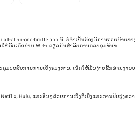
ມື
ສົນບໍຣົດສົນຊື່ນຂອງຜູ້ຫຼິ້ນ
all-all-in-one-brofte app ນີ້. ບໍ່ຈໍາເປັນຕ້ອງມີການຖອຍຍ້າຍທາ
ນໃຫ້ກັບເຄືອຂ່າຍ Wi-Fi ດຽວກັນສໍາລັບການຄວບຄຸມທັນທີ.
ລະຄວບຄຸມປະສົບການການເບິ່ງຂອງທ່ານ, ເຮັດໃຫ້ມັນງ່າຍຂື້ນຜ່ານງານ
etflix, Hulu, ແລະອື່ນໆດ້ວຍການເບິ່ງທີ່ເບິ່ງແລະການປັບປຸງຄວ