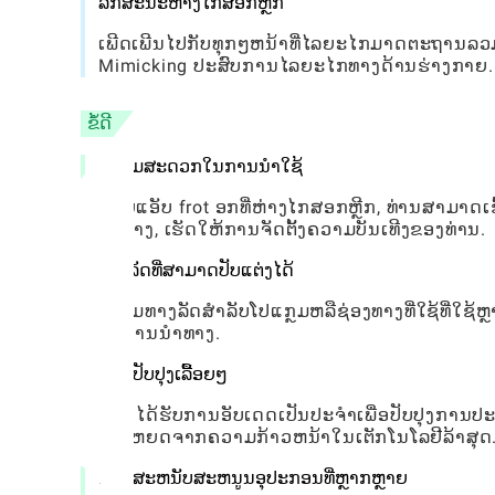
ລັກສະນະຫ່າງໄກສອກຫຼີກ
ເພີດເພີນໄປກັບທຸກໆຫນ້າທີ່ໄລຍະໄກມາດຕະຖານລວມທ
Mimicking ປະສົບການໄລຍະໄກທາງດ້ານຮ່າງກາຍ.
ຂໍ້ດີ
ຄວາມສະດວກໃນການນໍາໃຊ້
ດ້ວຍແອັບ frot ອກທີ່ຫ່າງໄກສອກຫຼີກ, ທ່ານສາມາດ
ລົບລ້າງ, ເຮັດໃຫ້ການຈັດຕັ້ງຄວາມບັນເທີງຂອງທ່ານ.
ທາງລັດທີ່ສາມາດປັບແຕ່ງໄດ້
ຕັ້ງປຸ່ມທາງລັດສໍາລັບໂປແກຼມຫລືຊ່ອງທາງທີ່ໃຊ້ທີ່ໃຊ
ໃນການນໍາທາງ.
ການປັບປຸງເລື້ອຍໆ
app ໄດ້ຮັບການອັບເດດເປັນປະຈໍາເພື່ອປັບປຸງການປະຕ
ປະໂຫຍດຈາກຄວາມກ້າວຫນ້າໃນເຕັກໂນໂລຢີລ້າສຸດ
ການສະຫນັບສະຫນູນອຸປະກອນທີ່ຫຼາກຫຼາຍ