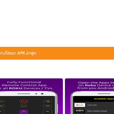
ດາວໂຫລດ APK ລ່າສຸດ