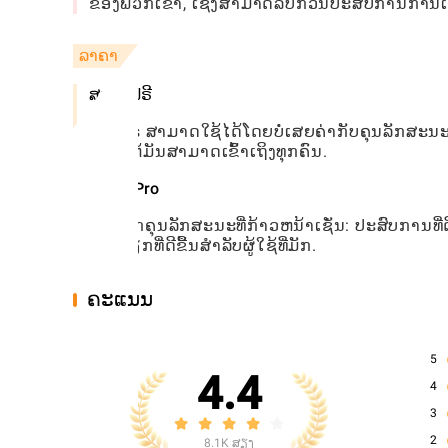
ຂອງພວກເຂົາ, ເຊິ່ງສາມາດລົບກວນປະສົບການການເບິ່
ລາຄາ
ສະບັບຟຣີ
ແອັບ is ສາມາດໃຊ້ໄດ້ໂດຍບໍ່ເສຍຄ່າກັບຄຸນລັກສ
ເຮັດໃຫ້ມັນສາມາດເຂົ້າເຖິງທຸກຄົນ.
ສະບັບ Pro
ປົດລັອກຄຸນລັກສະນະທີ່ກ້າວຫນ້າເຊັ່ນ: ປະສົບການທ
ເຮັດວຽກທີ່ດີຂື້ນສໍາລັບຜູ້ໃຊ້ທີ່ມັກ.
ຄະແນນ
5
4.4
4
3
2
8.1K ສຽງ