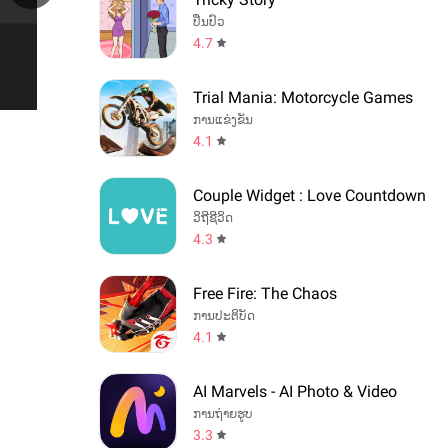
ປິ່ນປົວ
4.7
Trial Mania: Motorcycle Games
ການແຂ່ງຂັນ
4.1
Couple Widget : Love Countdown
ວິຖີຊີວິດ
4.3
Free Fire: The Chaos
ການປະຕິບັດ
4.1
AI Marvels - AI Photo & Video
ການຖ່າຍຮູບ
3.3