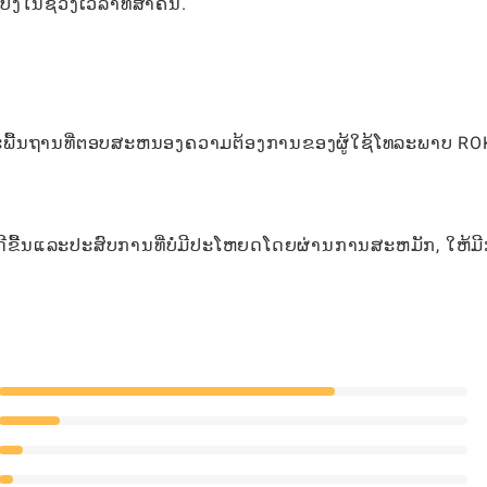
ງໃນຊ່ວງເວລາທີ່ສໍາຄັນ.
ະນະພື້ນຖານທີ່ຕອບສະຫນອງຄວາມຕ້ອງການຂອງຜູ້ໃຊ້ໂທລະພາບ RO
ີ່ດີຂື້ນແລະປະສົບການທີ່ບໍ່ມີປະໂຫຍດໂດຍຜ່ານການສະຫມັກ, ໃຫ້ມ