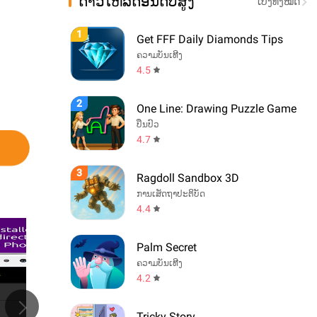
ດາວໂຫລດອັນດັບສູງ
ເບິ່ງທັງໝົດ
1
Get FFF Daily Diamonds Tips
ຄວາມບັນເທີງ
4.5
2
One Line: Drawing Puzzle Game
ປິ່ນປົວ
4.7
3
Ragdoll Sandbox 3D
ການເສັດຖາປະຕິບັດ
4.4
Palm Secret
ຄວາມບັນເທີງ
4.2
Tricky Story