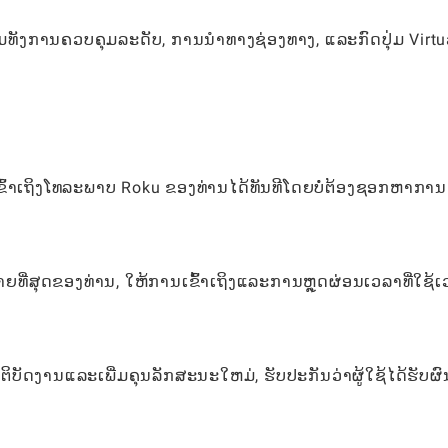
ັງການຄວບຄຸມລະດັບ, ການນໍາທາງຊ່ອງທາງ, ແລະກົດປຸ່ມ Virtua
ເຂົ້າເຖິງໂທລະພາບ Roku ຂອງທ່ານໄດ້ທັນທີໂດຍບໍ່ຕ້ອງຊອກຫາການ
້ຫຼາຍທີ່ສຸດຂອງທ່ານ, ໃຫ້ການເຂົ້າເຖິງແລະການຫຼຸດຜ່ອນເວລາທີ່ໃຊ້
ິບັດງານແລະເພີ່ມຄຸນລັກສະນະໃຫມ່, ຮັບປະກັນວ່າຜູ້ໃຊ້ໄດ້ຮັບຜົ
.