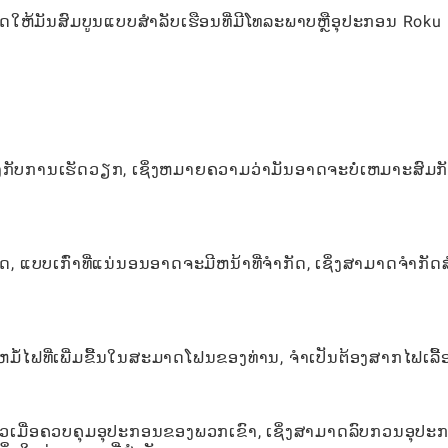
ັດໃຫ້ມັນສົມບູນແບບສໍາລັບເຮືອນທີ່ມີໂທລະພາບຫຼືອຸປະກອນ Roku
້ນຄົງກັບການເຮັດວຽກ, ເຊິ່ງຫມາຍຄວາມວ່າມັນອາດຈະບໍ່ເຫມາະສົມກັ
ແບບເກົ່າທີ່ແນ່ນອນອາດຈະມີຫນ້າທີ່ຈໍາກັດ, ເຊິ່ງສາມາດຈໍາກັດສ
ໍ້ໄຟທີ່ເພີ່ມຂື້ນໃນສະມາດໂຟນຂອງທ່ານ, ຈໍາເປັນຕ້ອງສາກໄຟເລື້
ຄາວເມື່ອຄວບຄຸມອຸປະກອນຂອງພວກເຂົາ, ເຊິ່ງສາມາດລົບກວນອຸປະ