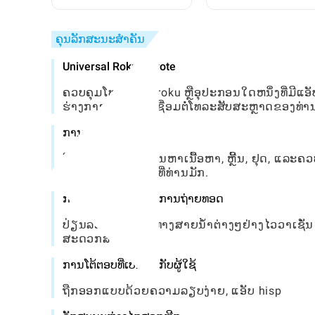
Toca World
ເຊັກໄປທີ່ຖືກຊ່ອນໄວ້: ຄູ່
ສົມບູນ
ຄຸນລັກສະນະສໍາຄັນ
Universal Roku Revote
ຄວບຄຸມໂທລະພາບ roku ຫຼືອຸປະກອນໃດຫນຶ່ງທີ່ມີແອັບ 
ຮ່າງກາຍ; ພຽງແຕ່ເຊື່ອມຕໍ່ໂທລະສັບສະຫຼາດຂອງທ່າ
ການຄວບຄຸມສຽງ
ໃຊ້ຄໍາສັ່ງສຽງເພື່ອຄົ້ນຫາເນື້ອຫາ, ຫຼີ້ນ, ຢຸດ, ແ
ສະແດງແລະຮູບເງົາທີ່ທ່ານມັກ.
ການເຂົ້າເຖິງຊ່ອງທາງການຖ່າຍທອດ
ປ່ຽນລະຫວ່າງຊ່ອງທາງສາຍນ້ໍາຕ່າງໆຢ່າງໄວວາເຊັ່ນ N
ສະດວກສະບາຍ.
ການໂຕ້ຕອບທີ່ເປັນມິດກັບຜູ້ໃຊ້
ຖືກອອກແບບດ້ວຍຄວາມລຽບງ່າຍ, ແອັບ hisp